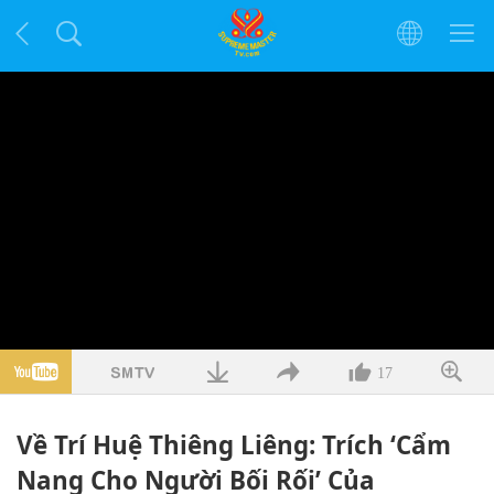
17
Về Trí Huệ Thiêng Liêng: Trích ‘Cẩm
Nang Cho Người Bối Rối’ Của