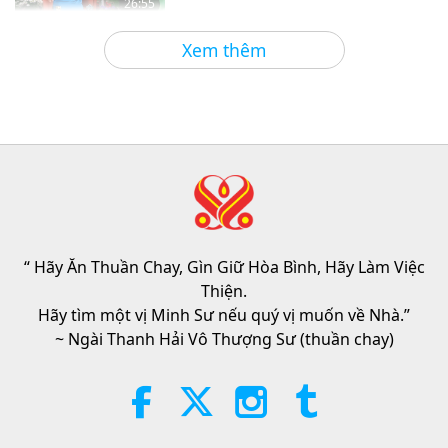
26:55
Tin Đáng Chú Ý
2026-08-09
6527
Lượt Xem
Xem thêm
Tin Đáng Chú Ý
34:10
Tin Đáng Chú Ý
2026-08-09
204
Lượt Xem
Chương Trình Tiên Tri, Phần 413 –
Đánh Thức Tình Thương Chân
Thật Cùng Đấng Cứu Thế Để Hóa
“ Hãy Ăn Thuần Chay, Gìn Giữ Hòa Bình, Hãy Làm Việc
32:19
Giải Tai Họa
Thiện.
Tiết Mục Nhiều Tập Với Các Tiên Đoán Cổ
2026-08-09
994
Lượt Xem
Hãy tìm một vị Minh Sư nếu quý vị muốn về Nhà.”
Xưa Về Địa Cầu
~ Ngài Thanh Hải Vô Thượng Sư (thuần chay)
Ăn Đến Tuyệt Chủng, Phần 2/6
28:14