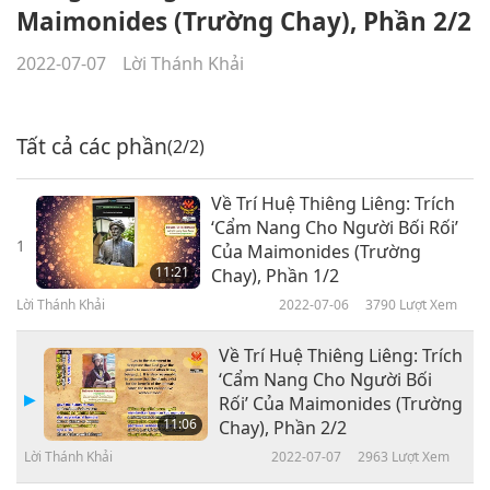
Maimonides (Trường Chay), Phần 2/2
2022-07-07
Lời Thánh Khải
Tất cả các phần
(2/2)
Về Trí Huệ Thiêng Liêng: Trích
‘Cẩm Nang Cho Người Bối Rối’
1
Của Maimonides (Trường
11:21
Chay), Phần 1/2
Lời Thánh Khải
2022-07-06
3790
Lượt Xem
Về Trí Huệ Thiêng Liêng: Trích
‘Cẩm Nang Cho Người Bối
Rối’ Của Maimonides (Trường
11:06
Chay), Phần 2/2
Lời Thánh Khải
2022-07-07
2963
Lượt Xem