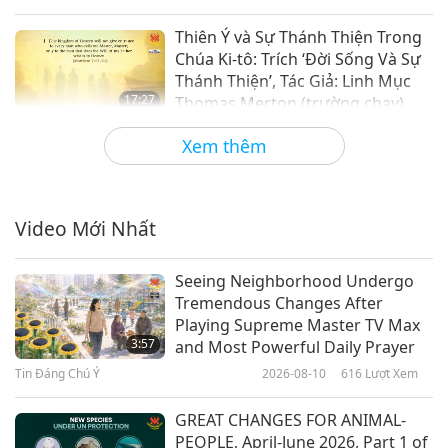
Thiên Ý và Sự Thánh Thiện Trong
Chúa Ki-tô: Trích ‘Đời Sống Và Sự
Thánh Thiện’, Tác Giả: Linh Mục
17:27
Thomas Merton (trường chay),
Phần 1/2
Lời Thánh Khải
2024-03-04
3782
Lượt Xem
Xem thêm
Thượng Đế Là Ai? Trích Tuyển
‘Pháp Tu Yoga Bhakti’ Của Đức Sri
Swami Sivananda Saraswati
Video Mới Nhất
16:47
(trường chay), Phần 1/2
Lời Thánh Khải
2024-03-01
4171
Lượt Xem
Seeing Neighborhood Undergo
Tremendous Changes After
Tìm Sự Mãn Nguyện Qua Hiểu
Playing Supreme Master TV Max
Biết Về Cái Chết: Trích Tuyển Các
3:57
and Most Powerful Daily Prayer
Tác Phẩm Của Pierre Gassendi
Tin Đáng Chú Ý
2026-08-10
616
Lượt Xem
16:12
(trường chay), Phần 1/2
Lời Thánh Khải
2024-02-28
3612
Lượt Xem
GREAT CHANGES FOR ANIMAL-
PEOPLE, April-June 2026, Part 1 of