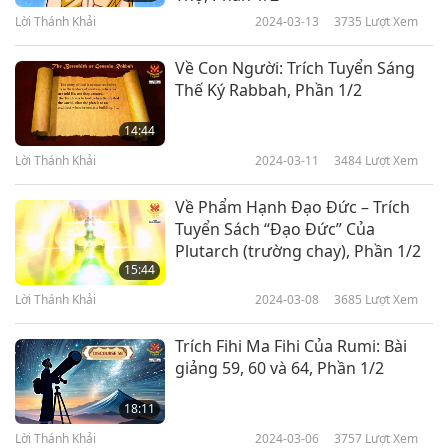
Lời Thánh Khải
2024-03-13
3735
Lượt Xem
Về Con Người: Trích Tuyển Sáng
Thế Ký Rabbah, Phần 1/2
14:44
Lời Thánh Khải
2024-03-11
3484
Lượt Xem
Về Phẩm Hạnh Đạo Đức – Trích
Tuyển Sách “Đạo Đức” Của
Plutarch (trường chay), Phần 1/2
15:44
Lời Thánh Khải
2024-03-08
3685
Lượt Xem
Trích Fihi Ma Fihi Của Rumi: Bài
giảng 59, 60 và 64, Phần 1/2
18:11
Lời Thánh Khải
2024-03-06
3757
Lượt Xem