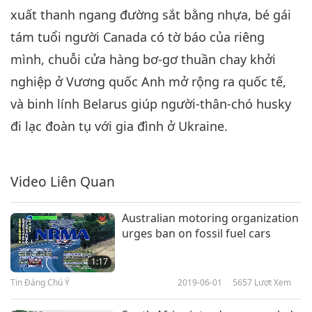
xuất thanh ngang đường sắt bằng nhựa, bé gái
Tin Đáng Chú Ý
2022-06-06
2869
Lượt Xem
tám tuổi người Canada có tờ báo của riêng
Tin Đáng Chú Ý
mình, chuỗi cửa hàng bơ-gơ thuần chay khởi
7
nghiệp ở Vương quốc Anh mở rộng ra quốc tế,
30:54
và binh lính Belarus giúp người-thân-chó husky
Tin Đáng Chú Ý
2022-06-07
3634
Lượt Xem
đi lạc đoàn tụ với gia đình ở Ukraine.
Tin Đáng Chú Ý
8
Video Liên Quan
37:27
Tin Đáng Chú Ý
2022-06-08
2835
Lượt Xem
Australian motoring organization
urges ban on fossil fuel cars
Tin Đáng Chú Ý
1:17
9
Tin Đáng Chú Ý
2019-06-01
5657
Lượt Xem
33:19
Tin Đáng Chú Ý
2022-06-09
2904
Lượt Xem