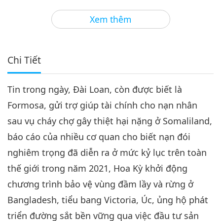
3
32:02
Xem thêm
Tin Đáng Chú Ý
2022-06-03
2828
Lượt Xem
Tin Đáng Chú Ý
Chi Tiết
4
32:21
Tin trong ngày, Đài Loan, còn được biết là
Tin Đáng Chú Ý
2022-06-04
2932
Lượt Xem
Formosa, gửi trợ giúp tài chính cho nạn nhân
Tin Đáng Chú Ý
sau vụ cháy chợ gây thiệt hại nặng ở Somaliland,
báo cáo của nhiều cơ quan cho biết nạn đói
5
33:11
nghiêm trọng đã diễn ra ở mức kỷ lục trên toàn
Tin Đáng Chú Ý
2022-06-05
2799
Lượt Xem
thế giới trong năm 2021, Hoa Kỳ khởi động
chương trình bảo vệ vùng đầm lầy và rừng ở
Tin Đáng Chú Ý
Bangladesh, tiểu bang Victoria, Úc, ủng hộ phát
6
triển đường sắt bền vững qua việc đầu tư sản
31:30