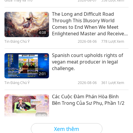
Giữa Thầy và Trò
2026-08-07
558
Lượt Xem
1:14
16
Tin Đáng Chú Ý
2019-05-24
5225
Lượt Xem
31:41
The Long and Difficult Road
Through This Illusory World
Tin Đáng Chú Ý
2022-06-16
2680
Lượt Xem
Canada provides nutrition
Comes to End When We Meet
support to refugee children in
4:08
Enlightened Master and Receive
Tin Đáng Chú Ý
Egypt
Initiation
Tin Đáng Chú Ý
2026-08-06
778
Lượt Xem
1:06
17
Tin Đáng Chú Ý
2019-05-24
4802
Lượt Xem
32:36
Spanish court upholds rights of
vegan meat producer in legal
Tin Đáng Chú Ý
2022-06-17
2962
Lượt Xem
Australian state takes decisive
challenge.
measures for public health
2:01
Tin Đáng Chú Ý
Tin Đáng Chú Ý
2026-08-06
361
Lượt Xem
1:04
18
Tin Đáng Chú Ý
2019-05-24
5338
Lượt Xem
34:50
Các Cuộc Đàm Phán Hòa Bình
Bên Trong Của Sư Phụ, Phần 1/2
Tin Đáng Chú Ý
2022-06-18
2995
Lượt Xem
38:45
Tin Đáng Chú Ý
Giữa Thầy và Trò
2026-08-06
919
Lượt Xem
Xem thêm
19