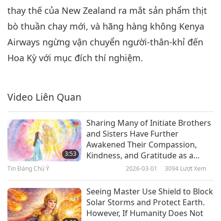
thay thế của New Zealand ra mắt sản phẩm thịt
Tin Đáng Chú Ý
2022-04-06
3109
Lượt Xem
bò thuần chay mới, và hãng hàng không Kenya
Tin Đáng Chú Ý
Airways ngừng vận chuyển người-thân-khỉ đến
7
Hoa Kỳ với mục đích thí nghiệm.
32:03
Tin Đáng Chú Ý
2022-04-07
2899
Lượt Xem
Video Liên Quan
Tin Đáng Chú Ý
Sharing Many of Initiate Brothers
8
and Sisters Have Further
31:50
Awakened Their Compassion,
Tin Đáng Chú Ý
2022-04-08
2920
Lượt Xem
3:53
Kindness, and Gratitude as a
Result of Floods Is
Tin Đáng Chú Ý
2026-03-01
3094
Lượt Xem
Tin Đáng Chú Ý
Transformation That Will Serve to
Lead Âu Lạc (Vietnam) to Brighter
Seeing Master Use Shield to Block
9
Future
Solar Storms and Protect Earth.
34:52
However, If Humanity Does Not
Tin Đáng Chú Ý
2022-04-09
3026
Lượt Xem