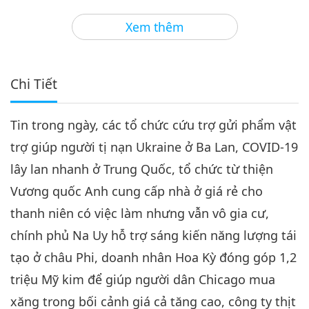
3
33:12
Xem thêm
Tin Đáng Chú Ý
2022-04-03
2934
Lượt Xem
Tin Đáng Chú Ý
Chi Tiết
4
33:27
Tin trong ngày, các tổ chức cứu trợ gửi phẩm vật
Tin Đáng Chú Ý
2022-04-04
2987
Lượt Xem
trợ giúp người tị nạn Ukraine ở Ba Lan, COVID-19
Tin Đáng Chú Ý
lây lan nhanh ở Trung Quốc, tổ chức từ thiện
Vương quốc Anh cung cấp nhà ở giá rẻ cho
5
32:21
thanh niên có việc làm nhưng vẫn vô gia cư,
Tin Đáng Chú Ý
2022-04-05
2943
Lượt Xem
chính phủ Na Uy hỗ trợ sáng kiến năng lượng tái
tạo ở châu Phi, doanh nhân Hoa Kỳ đóng góp 1,2
Tin Đáng Chú Ý
triệu Mỹ kim để giúp người dân Chicago mua
6
xăng trong bối cảnh giá cả tăng cao, công ty thịt
31:35