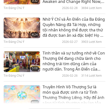
3:32
Awaken and Change Right Now,
Purification Will Continue
Tin Đáng Chú Ý
2026-02-28
3694
Lượt Xem
Tin Đáng Chú Ý
Nhờ Ý Chỉ và Ân Điển của Ba Đấng
10
Quyền Năng đã Tái Hợp, những
33:35
tội nhân không thể được tha thứ
Tin Đáng Chú Ý
2022-04-10
2955
Lượt Xem
4:24
đã được ban ân xá đặc biệt! Họ đã
được cứu rỗi!
Tin Đáng Chú Ý
2026-02-27
3903
Lượt Xem
Tin Đáng Chú Ý
Tinh thần và sự tưởng nhớ về Con
11
Thượng Đế đang chữa lành cho
37:57
những trái tim dũng cảm của
Tin Đáng Chú Ý
2022-04-11
3017
Lượt Xem
5:08
người dân. Trong Ân Điển của
Đấng Toàn Năng, chúc cô và đất
Tin Đáng Chú Ý
2026-02-26
3114
Lượt Xem
Tin Đáng Chú Ý
nước trù phú Ukraine (Ureign)
được tự do mãi mãi và vui hưởng
Truyền Hình Vô Thượng Sư là
12
sự thanh bình.
món quà được sinh ra từ Tình
38:05
Thương Thiêng Liêng. Hãy để ánh
Tin Đáng Chú Ý
2022-04-12
3058
Lượt Xem
4:02
sáng từ tình thương này lan tỏa
đến nhiều người qua việc chia sẻ