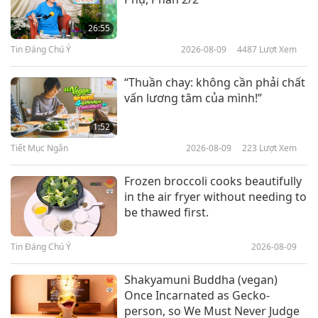
21:12
Trích Tuyển Thánh Đường Tự
Tánh Của Dòng Tu Hồng Hoa
Lời Thánh Khải
2022-03-26
5799
Lượt Xem
26:55
Thập Tự: Đời Sống Huyền Bí, Phần
Tin Đáng Chú Ý
2026-08-09
4487
Lượt Xem
9:51
1/3
Lời Thánh Khải
2020-03-17
5058
Lượt Xem
“Thuần chay: không cần phải chất
vấn lương tâm của mình!”
Trích Tuyển Thiên Kinh Koran:
Chương 31 Luqman
1:52
Tiết Mục Ngắn
2026-08-09
223
Lượt Xem
10:26
Lời Thánh Khải
2020-03-16
4802
Lượt Xem
Frozen broccoli cooks beautifully
in the air fryer without needing to
Trích Sách Áng Mây Trên Thánh
be thawed first.
địa Của Karl von Eckartshausen -
Lá Thư Thứ I, Phần 1/3
Tin Đáng Chú Ý
2026-08-09
13:05
Lời Thánh Khải
2020-03-12
4807
Lượt Xem
Shakyamuni Buddha (vegan)
Once Incarnated as Gecko-
Trích Tuyển Từ Thành phố A-tu-la -
person, so We Must Never Judge