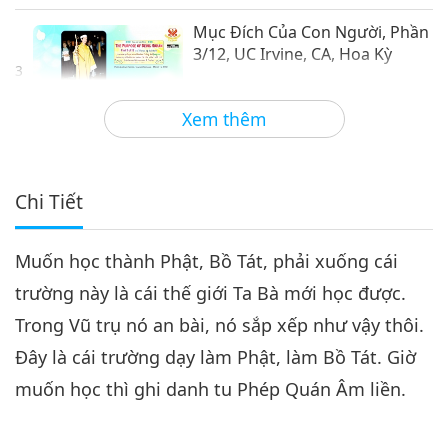
Mục Đích Của Con Người, Phần
3/12, UC Irvine, CA, Hoa Kỳ
3
18:04
Xem thêm
Lời Thánh Khải
2022-03-16
5790
Lượt Xem
Mục Đích Của Con Người, Phần
4/12, UC Irvine, CA, Hoa Kỳ
Chi Tiết
4
21:55
Muốn học thành Phật, Bồ Tát, phải xuống cái
Lời Thánh Khải
2022-03-17
5545
Lượt Xem
trường này là cái thế giới Ta Bà mới học được.
Mục Đích Của Con Người, Phần
Trong Vũ trụ nó an bài, nó sắp xếp như vậy thôi.
5/12, UC Irvine, CA, Hoa Kỳ
5
Đây là cái trường dạy làm Phật, làm Bồ Tát. Giờ
20:04
muốn học thì ghi danh tu Phép Quán Âm liền.
Lời Thánh Khải
2022-03-18
5542
Lượt Xem