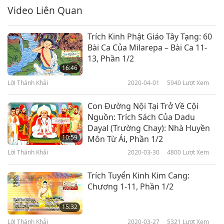
Mục Đích Của Con Người, Phần
Video Liên Quan
6/12, UC Irvine, CA, Hoa Kỳ
6
19:30
Trích Kinh Phật Giáo Tây Tạng: 60
Bài Ca Của Milarepa – Bài Ca 11-
Lời Thánh Khải
2022-03-19
5247
Lượt Xem
13, Phần 1/2
16:46
Mục Đích Của Con Người, Phần
7/12, UC Irvine, CA, Hoa Kỳ
Lời Thánh Khải
2020-04-01
5940
Lượt Xem
7
22:25
Con Đường Nội Tại Trở Về Cội
Nguồn: Trích Sách Của Dadu
Lời Thánh Khải
2022-03-21
5631
Lượt Xem
Dayal (Trường Chay): Nhà Huyền
10:59
Môn Từ Ái, Phần 1/2
Mục Đích Của Con Người, Phần
8/12: Vấn Đáp, UC Irvine, CA,
Lời Thánh Khải
2020-03-30
4800
Lượt Xem
8
Hoa Kỳ
22:32
Trích Tuyển Kinh Kim Cang:
Chương 1-11, Phần 1/2
Lời Thánh Khải
2022-03-22
5232
Lượt Xem
15:32
Mục Đích Của Con Người,
Phần 9/12: Vấn Đáp, UC
Lời Thánh Khải
2020-03-27
5321
Lượt Xem