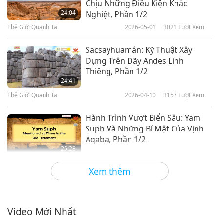
Chịu Những Điều Kiện Khắc
24:04
Nghiệt, Phần 1/2
Thế Giới Quanh Ta
2026-05-01
3021
Lượt Xem
Sacsayhuamán: Kỹ Thuật Xây
Dựng Trên Dãy Andes Linh
Thiêng, Phần 1/2
24:41
Thế Giới Quanh Ta
2026-04-10
3157
Lượt Xem
Hành Trình Vượt Biển Sâu: Yam
Suph Và Những Bí Mật Của Vịnh
Aqaba, Phần 1/2
25:28
Thế Giới Quanh Ta
2026-03-13
3122
Lượt Xem
Xem thêm
Maaloula: Viên Ngọc Lịch Sử Và
Đức Tin Bị Lãng Quên Của Syria,
Phần 1/2
Video Mới Nhất
26:28