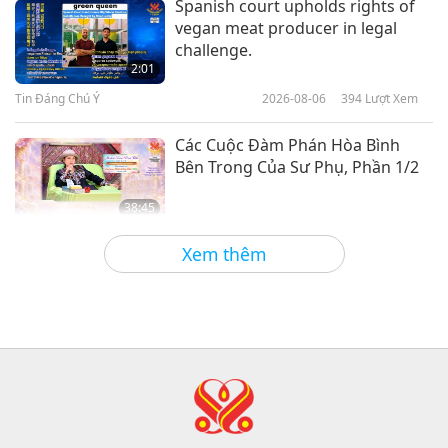
Spanish court upholds rights of
vegan meat producer in legal
Cung Điện Fontainebleau: Nơi Ở
challenge.
Của Các Vị Vua
2:01
Tin Đáng Chú Ý
2026-08-06
394
Lượt Xem
14:32
Thế Giới Quanh Ta
2021-10-28
5776
Lượt Xem
Các Cuộc Đàm Phán Hòa Bình
Bên Trong Của Sư Phụ, Phần 1/2
38:45
Giữa Thầy và Trò
2026-08-06
1057
Lượt Xem
Xem thêm
Câu Hỏi Của MAPA Dành Cho Sư
Phụ, Phần 1/2
25:38
Tin Đáng Chú Ý
2026-08-05
7889
Lượt Xem
“Fast Charge” Is Wonderful Way
to Reconnect to GOD Within