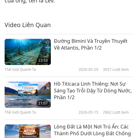
của ông, tên là Lev.
Video Liên Quan
Đường Bimini Và Truyền Thuyết
Về Atlantis, Phần 1/2
23:53
Thế Giới Quanh Ta
2026-05-29
3057
Lượt Xem
Hồ Titicaca Linh Thiêng: Nơi Sự
Sáng Tạo Trỗi Dậy Từ Dòng Nước,
Phần 1/2
21:07
Thế Giới Quanh Ta
2026-05-15
2962
Lượt Xem
Lòng Đất Là Một Nơi Trú Ẩn: Các
Thành Phố Dưới Lòng Đất Chống