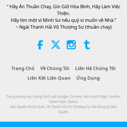
Whenever Material World Begins
“ Hãy Ăn Thuần Chay, Gìn Giữ Hòa Bình, Hãy Làm Việc
3:46
to Feel Too Imposing
Thiện.
Tin Đáng Chú Ý
2026-08-05
1435
Lượt Xem
Hãy tìm một vị Minh Sư nếu quý vị muốn về Nhà.”
~ Ngài Thanh Hải Vô Thượng Sư (thuần chay)
Tin Đáng Chú Ý
38:07
Tin Đáng Chú Ý
2026-08-05
348
Lượt Xem
Trang Chủ
Về Chúng Tôi
Liên Hệ Chúng Tôi
Đạo Đức Hồi Giáo Về Nước: Trích
Liên Kết Liên Quan
Ứng Dụng
Tuyển Kinh Hadith, Phần 1/2
22:27
Trang mạng này tương thích với Google Chrome, Microsoft Edge, FireFox,
Lời Thánh Khải
2026-08-05
318
Lượt Xem
Safari hoặc Opera.
Bản Quyền ©Hội Quốc Tế Thanh Hải Vô Thượng Sư. Đã Đăng Ký Bản
Không Chỉ Canxi: Những Thói
Quyền.
Quen Hằng Ngày Định Hình Sức
Khỏe Xương