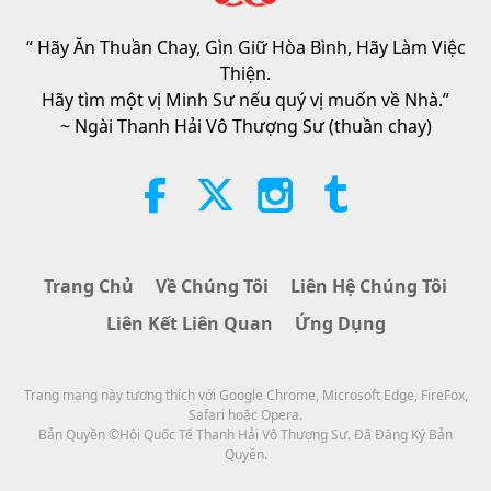
Tuyển Kinh Hadith, Phần 1/2
“ Hãy Ăn Thuần Chay, Gìn Giữ Hòa Bình, Hãy Làm Việc
22:27
Thiện.
Lời Thánh Khải
2026-08-05
259
Lượt Xem
Hãy tìm một vị Minh Sư nếu quý vị muốn về Nhà.”
~ Ngài Thanh Hải Vô Thượng Sư (thuần chay)
Không Chỉ Canxi: Những Thói
Quen Hằng Ngày Định Hình Sức
Khỏe Xương
21:56
Sống Vui Sống Khỏe
2026-08-05
298
Lượt Xem
Trang Chủ
Về Chúng Tôi
Liên Hệ Chúng Tôi
Mặt Trăng: Người Bạn Đồng Hành
Liên Kết Liên Quan
Ứng Dụng
Rực Sáng Trên Bầu Trời Của
Chúng Ta, Phần 2/2
25:09
Trang mạng này tương thích với Google Chrome, Microsoft Edge, FireFox,
Khoa Học và Tâm Linh
2026-08-05
283
Lượt Xem
Safari hoặc Opera.
Bản Quyền ©Hội Quốc Tế Thanh Hải Vô Thượng Sư. Đã Đăng Ký Bản
Tiếng Hót Đầy Xúc Động Của Một
Quyền.
Người-Thân-Chim