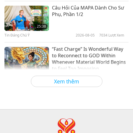
Giữa Thầy và Trò
2023-02-10
13873
Lượt Xem
Câu Hỏi Của MAPA Dành Cho Sư
Phụ, Phần 1/2
Cầu Nguyện Cho Thế Giới Được
Giải Thoát, Phần 1/5
25:38
Tin Đáng Chú Ý
2026-08-05
7034
Lượt Xem
32:17
Giữa Thầy và Trò
2023-02-05
12051
Lượt Xem
“Fast Charge” Is Wonderful Way
to Reconnect to GOD Within
Whenever Material World Begins
3:46
to Feel Too Imposing
Tin Đáng Chú Ý
2026-08-05
1185
Lượt Xem
Xem thêm
Tin Đáng Chú Ý
38:07
Tin Đáng Chú Ý
2026-08-05
261
Lượt Xem
Đạo Đức Hồi Giáo Về Nước: Trích