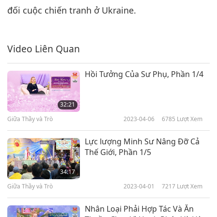
26:03
đối cuộc chiến tranh ở Ukraine.
Giữa Thầy và Trò
2022-03-15
5918
Lượt Xem
Video Liên Quan
Hồi Tưởng Của Sư Phụ, Phần 1/4
32:21
Giữa Thầy và Trò
2023-04-06
6785
Lượt Xem
Lực lượng Minh Sư Nâng Đỡ Cả
Thế Giới, Phần 1/5
34:17
Giữa Thầy và Trò
2023-04-01
7217
Lượt Xem
Nhân Loại Phải Hợp Tác Và Ăn