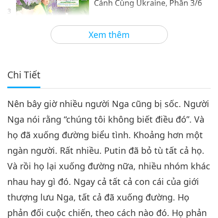
Cánh Cùng Ukraine, Phần 3/6
3
28:56
Xem thêm
Giữa Thầy và Trò
2022-03-12
6675
Lượt Xem
Chính Phủ Toàn Cầu Phải Sát
Cánh Cùng Ukraine, Phần 4/6
Chi Tiết
27:29
Nên bây giờ nhiều người Nga cũng bị sốc. Người
Giữa Thầy và Trò
2022-03-13
6259
Lượt Xem
Nga nói rằng “chúng tôi không biết điều đó”. Và
Chính Phủ Toàn Cầu Phải Sát
họ đã xuống đường biểu tình. Khoảng hơn một
Cánh Cùng Ukraine, Phần 5/6
5
ngàn người. Rất nhiều. Putin đã bỏ tù tất cả họ.
26:05
Và rồi họ lại xuống đường nữa, nhiều nhóm khác
Giữa Thầy và Trò
2022-03-14
6030
Lượt Xem
nhau hay gì đó. Ngay cả tất cả con cái của giới
Chính Phủ Toàn Cầu Phải Sát
thượng lưu Nga, tất cả đã xuống đường. Họ
Cánh Cùng Ukraine, Phần 6/6
phản đối cuộc chiến, theo cách nào đó. Họ phản
6