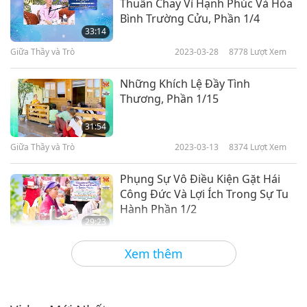
Thuần Chay Vì Hạnh Phúc Và Hòa
Bình Trường Cửu, Phần 1/4
33:14
Giữa Thầy và Trò
2023-03-28
8778
Lượt Xem
Những Khích Lệ Đầy Tình
Thương, Phần 1/15
31:54
Giữa Thầy và Trò
2023-03-13
8374
Lượt Xem
Phụng Sự Vô Điều Kiện Gặt Hái
Công Đức Và Lợi Ích Trong Sự Tu
Hành Phần 1/2
29:23
Giữa Thầy và Trò
2023-03-11
7943
Lượt Xem
Xem thêm
Những Tiết Lộ Của Thiên Đàng Về
Các Sự Kiện Thế Giới Trong Tương
Lai, Phần 1/5