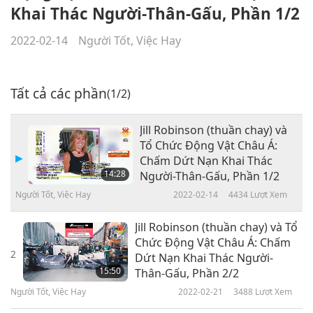
Khai Thác Người-Thân-Gấu, Phần 1/2
2022-02-14
Người Tốt, Việc Hay
Tất cả các phần
(1/2)
Jill Robinson (thuần chay) và
Tổ Chức Động Vật Châu Á:
Chấm Dứt Nạn Khai Thác
14:28
Người-Thân-Gấu, Phần 1/2
Người Tốt, Việc Hay
2022-02-14
4434
Lượt Xem
Jill Robinson (thuần chay) và Tổ
Chức Động Vật Châu Á: Chấm
2
Dứt Nạn Khai Thác Người-
15:50
Thân-Gấu, Phần 2/2
Người Tốt, Việc Hay
2022-02-21
3488
Lượt Xem