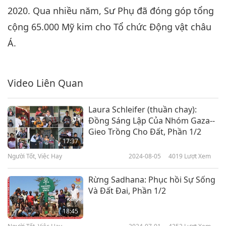
2020. Qua nhiều năm, Sư Phụ đã đóng góp tổng
cộng 65.000 Mỹ kim cho Tổ chức Động vật châu
Á.
Video Liên Quan
Laura Schleifer (thuần chay):
Đồng Sáng Lập Của Nhóm Gaza--
Gieo Trồng Cho Đất, Phần 1/2
17:37
Người Tốt, Việc Hay
2024-08-05
4019
Lượt Xem
Rừng Sadhana: Phục hồi Sự Sống
Và Đất Đai, Phần 1/2
18:45