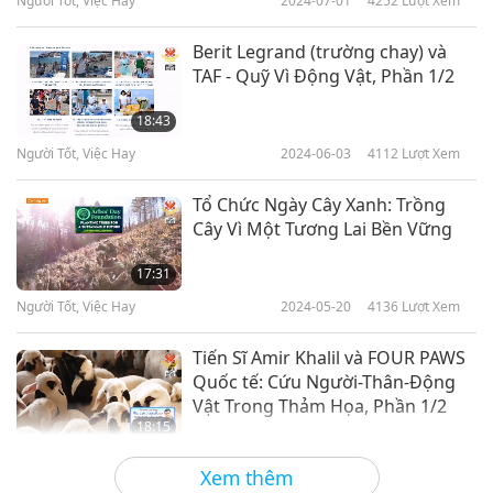
Người Tốt, Việc Hay
2024-07-01
4252
Lượt Xem
Berit Legrand (trường chay) và
TAF - Quỹ Vì Động Vật, Phần 1/2
18:43
Người Tốt, Việc Hay
2024-06-03
4112
Lượt Xem
Tổ Chức Ngày Cây Xanh: Trồng
Cây Vì Một Tương Lai Bền Vững
17:31
Người Tốt, Việc Hay
2024-05-20
4136
Lượt Xem
Tiến Sĩ Amir Khalil và FOUR PAWS
Quốc tế: Cứu Người-Thân-Động
Vật Trong Thảm Họa, Phần 1/2
18:15
Người Tốt, Việc Hay
2024-05-10
3963
Lượt Xem
Xem thêm