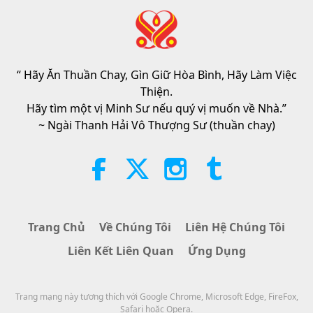
Tin Đáng Chú Ý
2026-08-04
1060
Lượt Xem
Tin Đáng Chú Ý
“ Hãy Ăn Thuần Chay, Gìn Giữ Hòa Bình, Hãy Làm Việc
32:52
Thiện.
Tin Đáng Chú Ý
2026-08-04
342
Lượt Xem
Hãy tìm một vị Minh Sư nếu quý vị muốn về Nhà.”
~ Ngài Thanh Hải Vô Thượng Sư (thuần chay)
Phân Tích về Thú Vui: Trích Tuyển
Tác Phẩm Của Pierre Gassendi
(trường chay), Phần 2/2
19:31
Lời Thánh Khải
2026-08-04
302
Lượt Xem
Trang Chủ
Về Chúng Tôi
Liên Hệ Chúng Tôi
Sự Tích Cây Vú Sữa, Phần 2/2
Liên Kết Liên Quan
Ứng Dụng
36:01
Trang mạng này tương thích với Google Chrome, Microsoft Edge, FireFox,
Dấu Tích Văn Hóa Khắp Nẻo Thế Gian
2026-08-04
378
Lượt Xem
Safari hoặc Opera.