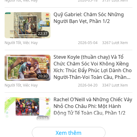
Người Tốt, Việc Hay
2026-05-18
3137
Lượt Xem
Quỹ Gabriel: Chăm Sóc Những
Người Bạn Vẹt, Phần 1/2
22:37
Người Tốt, Việc Hay
2026-05-04
3267
Lượt Xem
Steve Koyle (thuần chay) Và Tổ
Chức Chăm Sóc Voi Không Xiềng
Xích: Thúc Đẩy Phúc Lợi Dành Cho
20:30
Người-Thân-Voi Toàn Cầu, Phần
1/2
Người Tốt, Việc Hay
2026-04-20
3347
Lượt Xem
Rachel O’Neill và Những Chiếc Váy
Nhỏ Cho Châu Phi: Một Hành
Động Tử Tế Toàn Cầu, Phần 1/2
22:34
Người Tốt, Việc Hay
2026-04-06
3018
Lượt Xem
Xem thêm