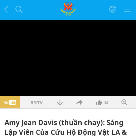
34
Amy Jean Davis (thuần chay): Sáng
Lập Viên Của Cứu Hộ Động Vật LA &