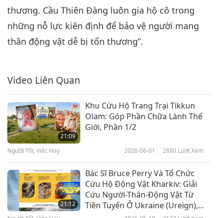
thương. Cầu Thiên Đàng luôn gia hộ cô trong
những nỗ lực kiên định để bảo vệ người mang
thân động vật dễ bị tổn thương”.
Video Liên Quan
Khu Cứu Hộ Trang Trại Tikkun
Olam: Góp Phần Chữa Lành Thế
Giới, Phần 1/2
21:09
Người Tốt, Việc Hay
2026-06-01
2880
Lượt Xem
Bác Sĩ Bruce Perry Và Tổ Chức
Cứu Hộ Động Vật Kharkiv: Giải
Cứu Người-Thân-Động Vật Từ
21:12
Tiền Tuyến Ở Ukraine (Ureign),
Phần 1/2