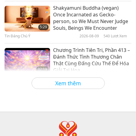
Giữa Thầy và Trò
2022-06-29
13407
Lượt Xem
Shakyamuni Buddha (vegan)
Once Incarnated as Gecko-
Càng Có Vị Trí Quan Trọng Trong
person, so We Must Never Judge
Xã Hội, Càng Phải Khiêm Nhường,
5:29
Souls, Beings We Encounter
Phần 1/3
Tin Đáng Chú Ý
2026-08-09
540
Lượt Xem
29:37
Giữa Thầy và Trò
2022-06-26
6687
Lượt Xem
Chương Trình Tiên Tri, Phần 413 –
Đánh Thức Tình Thương Chân
Thật Cùng Đấng Cứu Thế Để Hóa
32:19
Giải Tai Họa
Tiết Mục Nhiều Tập Với Các Tiên Đoán Cổ
2026-08-09
594
Lượt Xem
Xem thêm
Xưa Về Địa Cầu
Sức Mạnh Của Tình Thương, Phần
2/5
32:43
Giữa Thầy và Trò
2026-08-09
611
Lượt Xem
Hopefully, Those Who Are Still