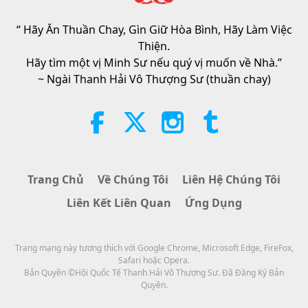
Asleep and Waiting for Lord Jesus
Will Know That He Is Already Here
“ Hãy Ăn Thuần Chay, Gìn Giữ Hòa Bình, Hãy Làm Việc
3:05
and May Be Seen on Supreme
Thiện.
Master Television
Tin Đáng Chú Ý
2026-08-08
941
Lượt Xem
Hãy tìm một vị Minh Sư nếu quý vị muốn về Nhà.”
~ Ngài Thanh Hải Vô Thượng Sư (thuần chay)
VEG TREND NEWS FROM
AROUND THE WORLD, April to
June 2026 - Part 1 of 2
3:40
Tiết Mục Ngắn
2026-08-08
395
Lượt Xem
Trang Chủ
Về Chúng Tôi
Liên Hệ Chúng Tôi
VEG TREND NEWS FROM
Liên Kết Liên Quan
Ứng Dụng
AROUND THE WORLD, April to
June 2026 - Part 2 of 2
4:58
Trang mạng này tương thích với Google Chrome, Microsoft Edge, FireFox,
Tiết Mục Ngắn
2026-08-08
328
Lượt Xem
Safari hoặc Opera.
Bản Quyền ©Hội Quốc Tế Thanh Hải Vô Thượng Sư. Đã Đăng Ký Bản
Sức Mạnh Của Tình Thương, Phần
Quyền.
1/5