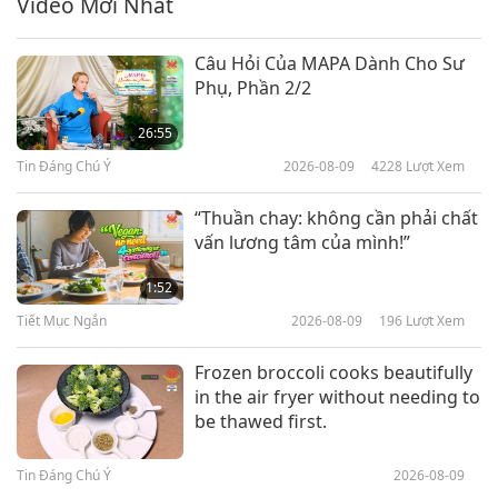
Video Mới Nhất
29:16
Giữa Thầy và Trò
2022-07-21
7950
Lượt Xem
Câu Hỏi Của MAPA Dành Cho Sư
Phụ, Phần 2/2
Sự Đan Xen Giữa Lực Lượng
Khẳng Định Và Phủ Định, Phần
26:55
1/5
Tin Đáng Chú Ý
2026-08-09
4228
Lượt Xem
28:53
Giữa Thầy và Trò
2022-07-16
7772
Lượt Xem
“Thuần chay: không cần phải chất
vấn lương tâm của mình!”
Các Nhà Lãnh Đạo Thế Giới Phải
Bảo Vệ Tự do Và Dân Chủ Bằng
1:52
Hành Động, Phần 1/5
Tiết Mục Ngắn
2026-08-09
196
Lượt Xem
26:57
Giữa Thầy và Trò
2022-07-11
6701
Lượt Xem
Frozen broccoli cooks beautifully
in the air fryer without needing to
Ngài Thanh Hải Vô Thượng Sư
be thawed first.
Tiết Lộ Về Tinh Cầu Diw Phần 1/12
Tin Đáng Chú Ý
2026-08-09
31:46