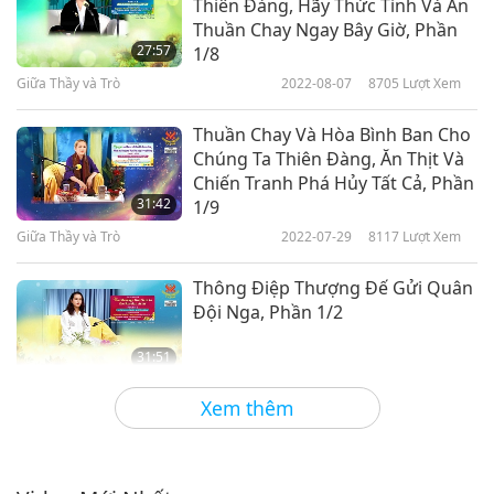
Thiên Đàng, Hãy Thức Tỉnh Và Ăn
Thuần Chay Ngay Bây Giờ, Phần
27:57
1/8
Giữa Thầy và Trò
2022-08-07
8705
Lượt Xem
Thuần Chay Và Hòa Bình Ban Cho
Chúng Ta Thiên Đàng, Ăn Thịt Và
Chiến Tranh Phá Hủy Tất Cả, Phần
31:42
1/9
Giữa Thầy và Trò
2022-07-29
8117
Lượt Xem
Thông Điệp Thượng Đế Gửi Quân
Đội Nga, Phần 1/2
31:51
Giữa Thầy và Trò
2022-07-27
7385
Lượt Xem
Xem thêm
Nếu Tốt Với Tha Nhân Thì Thượng
Đế Sẽ Tốt Với Mình, Phần 1/6