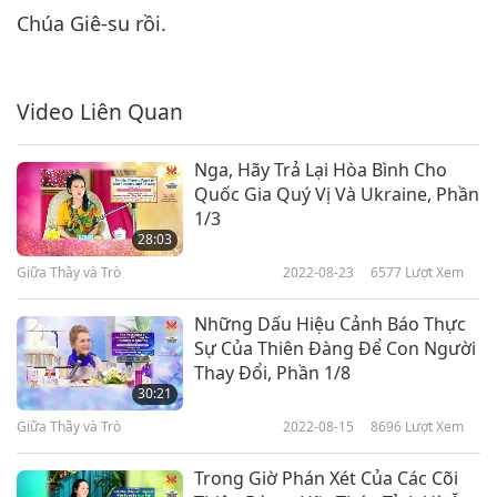
Giữa Thầy và Trò
2022-01-09
6621
Lượt Xem
Chúa Giê-su rồi.
Vua Một Năm, Phần 7/9
Video Liên Quan
7
25:42
Nga, Hãy Trả Lại Hòa Bình Cho
Giữa Thầy và Trò
2022-01-10
6873
Lượt Xem
Quốc Gia Quý Vị Và Ukraine, Phần
1/3
Vua Một Năm, Phần 8/9
28:03
8
Giữa Thầy và Trò
2022-08-23
6577
Lượt Xem
28:02
Những Dấu Hiệu Cảnh Báo Thực
Giữa Thầy và Trò
2022-01-11
7656
Lượt Xem
Sự Của Thiên Đàng Để Con Người
Thay Đổi, Phần 1/8
Vua Một Năm, Phần 9/9
30:21
9
Giữa Thầy và Trò
2022-08-15
8696
Lượt Xem
25:12
Trong Giờ Phán Xét Của Các Cõi
Giữa Thầy và Trò
2022-01-12
6268
Lượt Xem