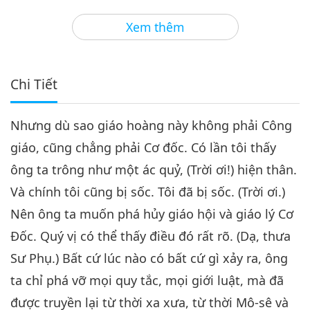
28:44
Xem thêm
Giữa Thầy và Trò
2022-01-06
6526
Lượt Xem
Vua Một Năm, Phần 4/9
Chi Tiết
4
28:36
Nhưng dù sao giáo hoàng này không phải Công
Giữa Thầy và Trò
2022-01-07
6523
Lượt Xem
giáo, cũng chẳng phải Cơ đốc. Có lần tôi thấy
Vua Một Năm, Phần 5/9
ông ta trông như một ác quỷ, (Trời ơi!) hiện thân.
5
Và chính tôi cũng bị sốc. Tôi đã bị sốc. (Trời ơi.)
28:40
Nên ông ta muốn phá hủy giáo hội và giáo lý Cơ
Giữa Thầy và Trò
2022-01-08
5978
Lượt Xem
Đốc. Quý vị có thể thấy điều đó rất rõ. (Dạ, thưa
Vua Một Năm, Phần 6/9
Sư Phụ.) Bất cứ lúc nào có bất cứ gì xảy ra, ông
ta chỉ phá vỡ mọi quy tắc, mọi giới luật, mà đã
6
27:57
được truyền lại từ thời xa xưa, từ thời Mô-sê và