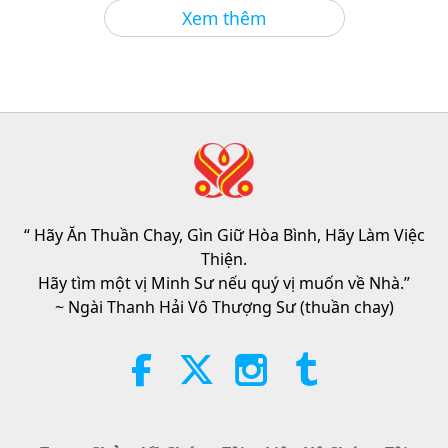
Lời Thánh Khải
2026-08-06
163
Lượt Xem
Xem thêm
Tammy Fry (thuần chay): Gieo
Mầm Cho Một Thế Giới Nhân Ái
Hơn, Phần 1/2
19:47
Danh Nhân Trường Chay
2026-08-06
148
Lượt Xem
Các Cuộc Đàm Phán Hòa Bình
Bên Trong Của Sư Phụ, Phần 1/2
“ Hãy Ăn Thuần Chay, Gìn Giữ Hòa Bình, Hãy Làm Việc
38:45
Thiện.
Giữa Thầy và Trò
2026-08-06
1211
Lượt Xem
Hãy tìm một vị Minh Sư nếu quý vị muốn về Nhà.”
~ Ngài Thanh Hải Vô Thượng Sư (thuần chay)
Spanish court upholds rights of
vegan meat producer in legal
challenge.
2:01
Tin Đáng Chú Ý
2026-08-06
444
Lượt Xem