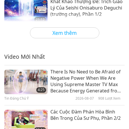
Khát Khao Thượng Đế: Trích Giáo
Lý Của Seishi Onisaburo Deguchi
(trường chay), Phần 1/2
21:12
Lời Thánh Khải
2025-10-27
2867
Lượt Xem
Xem thêm
Thức Ăn Tâm Linh Chân Thật:
Trích Phúc Âm Nhân Đạo Dòng
Essenes Về Chúa Ki-tô, Phần 1/2
Video Mới Nhất
20:18
Lời Thánh Khải
2025-10-24
2892
Lượt Xem
There Is No Need to Be Afraid of
Negative Power When We Are
Tái Hợp Với Đấng Thiêng Liêng:
Using Supreme Master TV Max
Trích Thánh Điển Sikh Giáo – Sri
4:25
Because Energy Generated from
Guru Granth Sahib Ji, Phần 1/2
It Is Far More Powerful than Any
Tin Đáng Chú Ý
2026-08-07
908
Lượt Xem
21:30
Negative Entity
Lời Thánh Khải
2025-10-22
2597
Lượt Xem
Các Cuộc Đàm Phán Hòa Bình
Bên Trong Của Sư Phụ, Phần 2/2
Lemuria: Nguồn Gốc Của Chủng
Tộc Gốc Thứ Ba: Trích Minh Triết