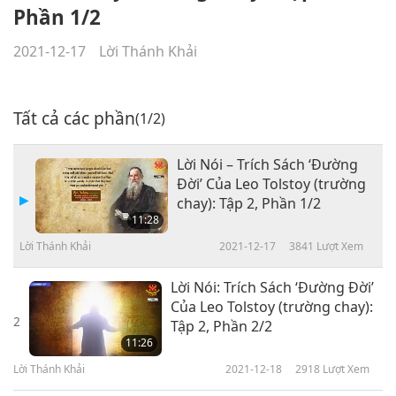
Phần 1/2
2021-12-17
Lời Thánh Khải
Tất cả các phần
(1/2)
Lời Nói – Trích Sách ‘Đường
Đời’ Của Leo Tolstoy (trường
chay): Tập 2, Phần 1/2
11:28
Lời Thánh Khải
2021-12-17
3841
Lượt Xem
Lời Nói: Trích Sách ‘Đường Đời’
Của Leo Tolstoy (trường chay):
2
Tập 2, Phần 2/2
11:26
Lời Thánh Khải
2021-12-18
2918
Lượt Xem