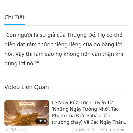
Chi Tiết
“Con người là sứ giả của Thượng Đế. Họ có thể
diễn đạt tâm thức thiêng liêng của họ bằng lời
nói. Vậy thì làm sao họ không nên cẩn thận khi
dùng lời nói?”
Video Liên Quan
Lễ Naw-Rúz: Trích Tuyển Từ
‘Những Ngày Tưởng Nhớ’, Tác
Phẩm Của Đức Bahá’u’lláh
19:18
(trường chay) Về Các Ngày Thánh
Lễ Bahá’i, Phần 1/2(được trình bày
Lời Thánh Khải
2025-11-05
2701
Lượt Xem