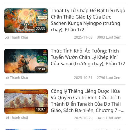
bằng tiếng Đức)
Thoát Ly Tứ Chấp Để Đạt Liễu Ngộ
Chân Thật: Giáo Lý Của Đức
Sachen Kunga Nyingpo (trường
22:33
chay), Phần 1/2
Lời Thánh Khải
2025-11-03
3003
Lượt Xem
Thức Tỉnh Khỏi Ảo Tưởng: Trích
Tuyển ‘Vườn Chân Lý Khép Kín’
Của Sanai (trường chay), Phần 1/2
19:30
Lời Thánh Khải
2025-10-31
2796
Lượt Xem
Công lý Thiêng Liêng Được Hứa
Và Quyền Cai Trị Vĩnh Cửu: Trích
Thánh Điển Tanakh Của Do Thái
19:07
Giáo, Sách Đa-ni-ên, Chương 7 –
8, Phần 1/2 (Được trình bày bằng
Lời Thánh Khải
2025-10-29
3411
Lượt Xem
tiếng Tây Ban Nha)