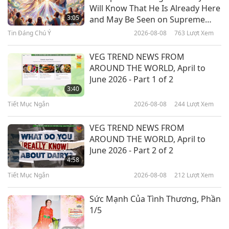
Nan Sea Love – Nghệ Sĩ Thuần
Will Know That He Is Already Here
Chay Truyền Tải Thông Điệp Về
3:05
and May Be Seen on Supreme
Những Viễn Ảnh Thiên Đàng,
Master Television
Tin Đáng Chú Ý
2026-08-08
763
Lượt Xem
11:55
Phần 1/2
Danh Nhân Trường Chay
2022-04-19
4111
Lượt Xem
VEG TREND NEWS FROM
AROUND THE WORLD, April to
Vegan Outreach: Vươn Tới Điều
June 2026 - Part 1 of 2
Tốt Đẹp - Với Jack Norris (Thuần
3:40
Chay), Phần 1/2
Tiết Mục Ngắn
2026-08-08
244
Lượt Xem
14:54
Danh Nhân Trường Chay
2022-03-24
4041
Lượt Xem
VEG TREND NEWS FROM
AROUND THE WORLD, April to
Chăm Sóc Người-Thân-Ngựa:
June 2026 - Part 2 of 2
Cuộc Phỏng Vấn Với Ren Hurst
4:58
(thuần chay), Phần 1/2
Tiết Mục Ngắn
2026-08-08
212
Lượt Xem
11:40
Danh Nhân Trường Chay
2022-03-01
3803
Lượt Xem
Sức Mạnh Của Tình Thương, Phần
1/5