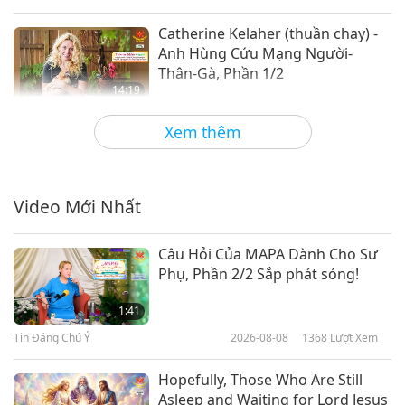
Catherine Kelaher (thuần chay) -
Anh Hùng Cứu Mạng Người-
Thân-Gà, Phần 1/2
14:19
Danh Nhân Trường Chay
2022-05-31
3867
Lượt Xem
Xem thêm
Merisa Underwood (thuần chay):
Mỹ Nhân Can Đảm Bảo Vệ Người-
Thân-Động Vật Và Môi Trường,
Video Mới Nhất
12:10
Phần 1/2
Danh Nhân Trường Chay
2022-05-03
3656
Lượt Xem
Câu Hỏi Của MAPA Dành Cho Sư
Phụ, Phần 2/2 Sắp phát sóng!
Omowale Adewale (thuần chay):
Chiến Binh Hòa Bình Cho Một Thế
1:41
Giới Công Bằng, Phần 1/2
Tin Đáng Chú Ý
2026-08-08
1368
Lượt Xem
14:33
Danh Nhân Trường Chay
2022-04-28
3949
Lượt Xem
Hopefully, Those Who Are Still
Asleep and Waiting for Lord Jesus