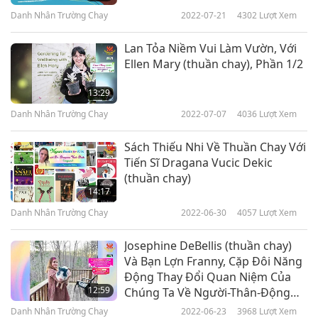
Danh Nhân Trường Chay
2022-07-21
4302
Lượt Xem
Lan Tỏa Niềm Vui Làm Vườn, Với
Ellen Mary (thuần chay), Phần 1/2
13:29
Danh Nhân Trường Chay
2022-07-07
4036
Lượt Xem
Sách Thiếu Nhi Về Thuần Chay Với
Tiến Sĩ Dragana Vucic Dekic
(thuần chay)
14:17
Danh Nhân Trường Chay
2022-06-30
4057
Lượt Xem
Josephine DeBellis (thuần chay)
Và Bạn Lợn Franny, Cặp Đôi Năng
Động Thay Đổi Quan Niệm Của
12:59
Chúng Ta Về Người-Thân-Động
Vật
Danh Nhân Trường Chay
2022-06-23
3968
Lượt Xem