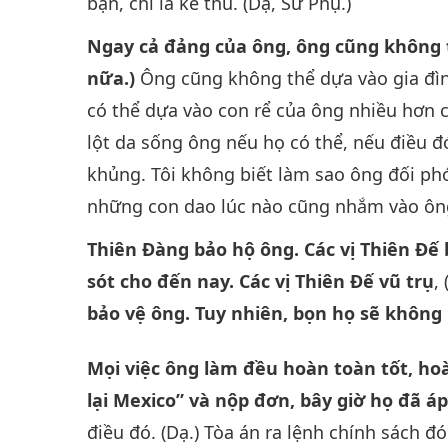
bạn, chỉ là kẻ thù. (Dạ, Sư Phụ.)
Ngay cả đảng của ông, ông cũng không ti
nữa.)
Ông cũng không thể dựa vào gia đình
có thể dựa vào con rể của ông nhiều hơn c
lột da sống ông nếu họ có thể, nếu điều đ
khủng. Tôi không biết làm sao ông đối phó
những con dao lúc nào cũng nhắm vào ông
Thiên Đàng bảo hộ ông. Các vị Thiên Đế
sót cho đến nay. Các vị Thiên Đế vũ trụ
,
bảo vệ ông. Tuy nhiên, bọn họ sẽ không
Mọi việc ông làm đều hoàn toàn tốt, ho
lại Mexico” và nộp đơn, bây giờ họ đã áp
điều đó. (Dạ.) Tòa án ra lệnh chính sách đ