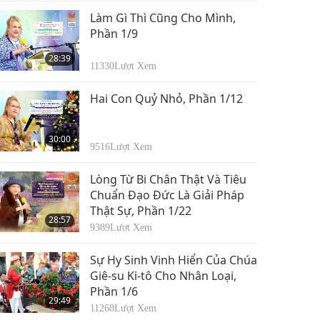
Làm Gì Thì Cũng Cho Mình,
Phần 1/9
28:39
11330
Lượt Xem
Hai Con Quỷ Nhỏ, Phần 1/12
30:00
9516
Lượt Xem
Lòng Từ Bi Chân Thật Và Tiêu
Chuẩn Đạo Đức Là Giải Pháp
Thật Sự, Phần 1/22
28:57
9389
Lượt Xem
Sự Hy Sinh Vinh Hiển Của Chúa
Giê-su Ki-tô Cho Nhân Loại,
Phần 1/6
29:49
11268
Lượt Xem