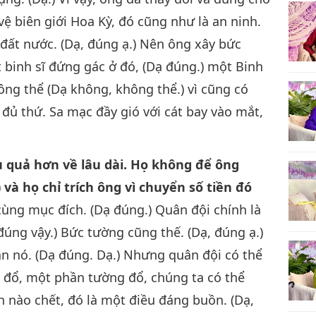
vệ biên giới Hoa Kỳ, đó cũng như là an ninh.
14
 đất nước. (Dạ, đúng ạ.) Nên ông xây bức
 binh sĩ đứng gác ở đó, (Dạ đúng.) một Binh
không thể (Dạ không, không thể.) vì cũng có
, đủ thứ. Sa mạc đầy gió với cát bay vào mắt,
u quả hơn về lâu dài. Họ không để ông
)
và họ chỉ trích ông vì chuyển số tiền đó
ùng mục đích. (Dạ đúng.) Quân đội chính là
đúng vậy.) Bức tường cũng thế. (Dạ, đúng ạ.)
n nó. (Dạ đúng. Dạ.) Nhưng quân đội có thể
 đổ, một phần tường đổ, chúng ta có thể
h nào chết, đó là một điều đáng buồn. (Dạ,