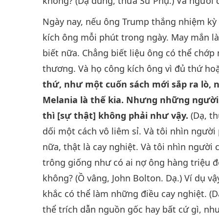
không? (Dạ đúng, thưa Sư Phụ.) Và người d
Ngày nay, nếu ông Trump thắng nhiệm kỳ th
kích ông mỗi phút trong ngày. May mắn là
biết nữa. Chẳng biết liệu ông có thể chớp 
thương. Và họ công kích ông vì đủ thứ hoặ
thứ, như một cuốn sách mới sắp ra lò, nó
Melania là thế kia. Nhưng những người 
thì [sự thật] không phải như vậy.
(Dạ, th
dối một cách vô liêm sỉ. Và tôi nhìn người 
nữa, thật là cay nghiệt. Và tôi nhìn người c
trông giống như có ai nợ ông hàng triệu đô
không? (Ồ vâng, John Bolton. Dạ.) Ví dụ v
khắc có thể làm những điều cay nghiệt. (D
thể trích dẫn nguồn gốc hay bất cứ gì, n