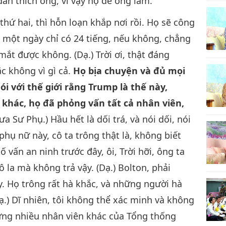
ân thích ông, vì vậy họ để ông làm.
ứ hai, thì hỗn loạn khắp nơi rồi. Họ sẽ công
 một ngày chỉ có 24 tiếng, nếu không, chẳng
mắt được không. (Dạ.) Trời ơi, thật đáng
c không vì gì cả.
Họ bịa chuyện và đủ mọi
i với thế giới rằng Trump là thế này,
khác, họ đã phỏng vấn tất cả nhân viên,
ưa Sư Phụ.) Hầu hết là dối trá, và nói dối, nói
phụ nữ này, cô ta trông thật là, không biết
ố vấn an ninh trước đây, ôi, Trời hỡi, ông ta
 la mà không trả vậy. (Dạ.) Bolton, phải
ậy. Họ trông rất hà khắc, và những người hà
ạ.) Dĩ nhiên, tôi không thể xác minh và không
hưng nhiều nhân viên khác của Tổng thống