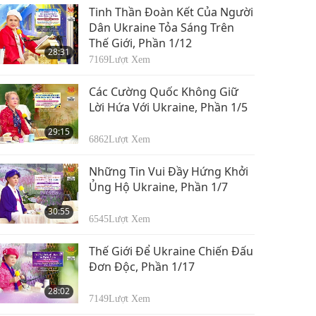
Tinh Thần Đoàn Kết Của Người
Dân Ukraine Tỏa Sáng Trên
Thế Giới, Phần 1/12
28:31
7169
Lượt Xem
Các Cường Quốc Không Giữ
Lời Hứa Với Ukraine, Phần 1/5
29:15
6862
Lượt Xem
Những Tin Vui Đầy Hứng Khởi
Ủng Hộ Ukraine, Phần 1/7
30:55
6545
Lượt Xem
Thế Giới Để Ukraine Chiến Đấu
Đơn Độc, Phần 1/17
28:02
7149
Lượt Xem