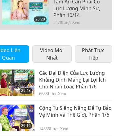
Tâm Ấn Cần Phải Có
Lực Lượng Minh Sư,
Phần 10/14
28:28
5478
Lượt Xem
Tâm Ấn Cần Phải Có
Lực Lượng Minh Sư,
ideo Liên
Video Mới
Phần 11/14
Phát Trực
27:47
Quan
Nhất
Tiếp
5360
Lượt Xem
Tâm Ấn Cần Phải Có
Các Đại Diện Của Lực Lượng
Lực Lượng Minh Sư,
Khẳng Định Mang Lại Lợi Ích
Phần 12/14
Cho Nhân Loại, Phần 1/6
31:28
29:43
5537
Lượt Xem
6688
Lượt Xem
Tâm Ấn Cần Phải Có
Cộng Tu Siêng Năng Để Tự Bảo
Lực Lượng Minh Sư,
Vệ Mình Và Thế Giới, Phần 1/6
Phần 13/14
26:11
29:16
6010
Lượt Xem
14355
Lượt Xem