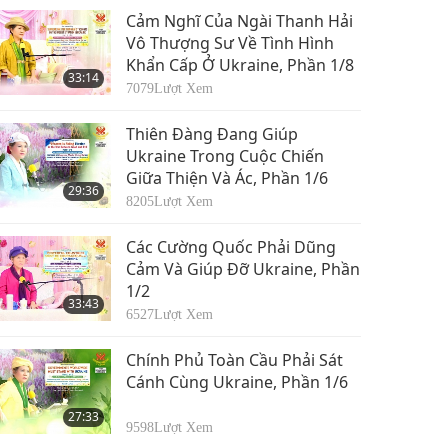
Cảm Nghĩ Của Ngài Thanh Hải
Vô Thượng Sư Về Tình Hình
Khẩn Cấp Ở Ukraine, Phần 1/8
33:14
7079
Lượt Xem
Thiên Đàng Đang Giúp
Ukraine Trong Cuộc Chiến
Giữa Thiện Và Ác, Phần 1/6
29:36
8205
Lượt Xem
Các Cường Quốc Phải Dũng
Cảm Và Giúp Đỡ Ukraine, Phần
1/2
33:43
6527
Lượt Xem
Chính Phủ Toàn Cầu Phải Sát
Cánh Cùng Ukraine, Phần 1/6
27:33
9598
Lượt Xem