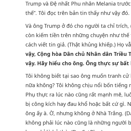
Trump và Đệ nhất Phu nhân Melania trước
thế”. Tôi đọc trên bản tin thấy như vậy đó. 
Và ông Trump ở đó cho người ta chỉ trích, 
còn kiếm tiền trên những chuyện như thế v
cách viết tin giả. (Thật khủng khiếp.) Họ 
vậy, Cộng hòa Dân chủ Nhân dân Triều T
vậy. Hãy hiểu cho ông. Ông thực sự bất 
Tôi không biết tại sao ông muốn tranh cử 
nữa không? Tôi không chịu nổi bốn tiếng n
Phụ thực ra lúc nào cũng rất mạnh mẽ, lu
bị công kích hay đau khổ hoặc bất cứ gì. N
ông ấy à. Ờ, nhưng không ở Nhà Trắng. (
không phải lúc nào cũng là những người b