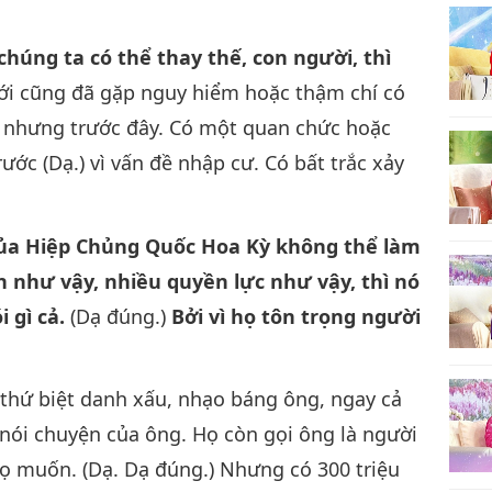
húng ta có thể thay thế, con người, thì
giới cũng đã gặp nguy hiểm hoặc thậm chí có
ây, nhưng trước đây. Có một quan chức hoặc
rước (Dạ.) vì vấn đề nhập cư. Có bất trắc xảy
của Hiệp Chủng Quốc Hoa Kỳ không thể làm
n như vậy, nhiều quyền lực như vậy, thì nó
 gì cả.
(Dạ đúng.)
Bởi vì họ tôn trọng người
thứ biệt danh xấu, nhạo báng ông, ngay cả
 nói chuyện của ông. Họ còn gọi ông là người
họ muốn. (Dạ. Dạ đúng.) Nhưng có 300 triệu