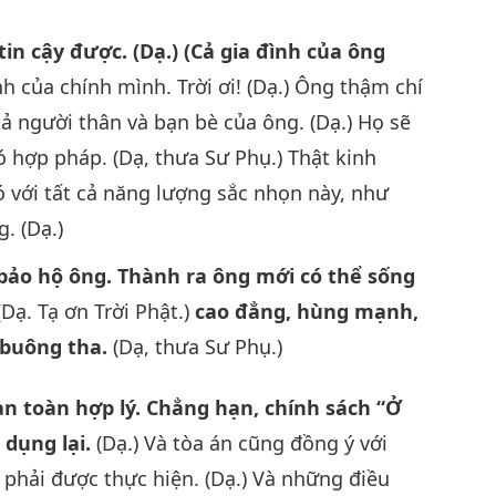
n cậy được. (Dạ.) (Cả gia đình của ông
 của chính mình. Trời ơi! (Dạ.) Ông thậm chí
ả người thân và bạn bè của ông. (Dạ.) Họ sẽ
ó hợp pháp. (Dạ, thưa Sư Phụ.) Thật kinh
 với tất cả năng lượng sắc nhọn này, như
. (Dạ.)
 bảo hộ ông. Thành ra ông mới có thể sống
 (Dạ. Tạ ơn Trời Phật.)
cao đẳng, hùng mạnh,
 buông tha.
(Dạ, thưa Sư Phụ.)
àn toàn hợp lý. Chẳng hạn, chính sách “Ở
 dụng lại.
(Dạ.) Và tòa án cũng đồng ý với
ó phải được thực hiện. (Dạ.) Và những điều