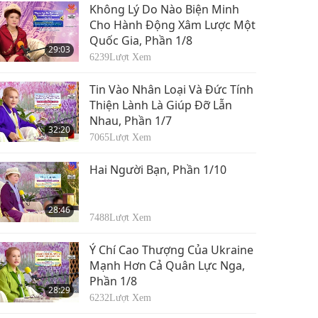
Tâm Ấn Cần Phải Có
Không Lý Do Nào Biện Minh
Lực Lượng Minh Sư,
Cho Hành Động Xâm Lược Một
Phần 14/14
Quốc Gia, Phần 1/8
21:29
29:03
5956
Lượt Xem
6239
Lượt Xem
Tin Vào Nhân Loại Và Đức Tính
Thiện Lành Là Giúp Đỡ Lẫn
Nhau, Phần 1/7
32:20
7065
Lượt Xem
Hai Người Bạn, Phần 1/10
28:46
7488
Lượt Xem
Ý Chí Cao Thượng Của Ukraine
Mạnh Hơn Cả Quân Lực Nga,
Phần 1/8
28:29
6232
Lượt Xem