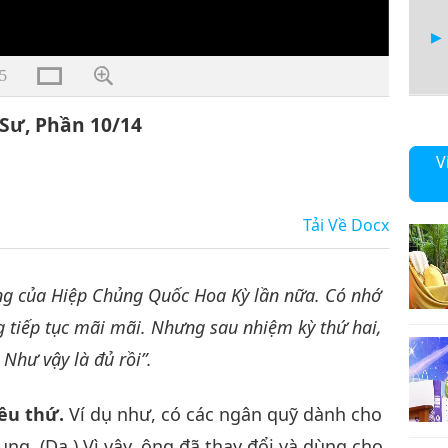
5
Sư, Phần 10/14
11
V
Tải Về
Docx
12
ng của Hiệp Chủng Quốc Hoa Kỳ lần nữa. Có nhớ
 tiếp tục mãi mãi. Nhưng sau nhiệm kỳ thứ hai,
 Như vậy là đủ rồi”.
13
ều thứ.
Ví dụ như, có các ngân quỹ dành cho
ng. (Dạ.) Vì vậy, ông đã thay đổi và dùng cho