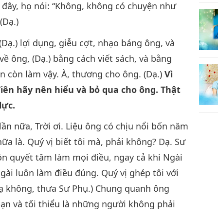
 đây, họ nói: “Không, không có chuyện như
(Dạ.)
(Dạ.) lợi dụng, giễu cợt, nhạo báng ông, và
ề ông, (Dạ.) bằng cách viết sách, và bằng
vẫn còn làm vậy. À, thương cho ông. (Dạ.)
Vì
iên hãy nên hiểu và bỏ qua cho ông. Thật
lực.
lần nữa, Trời ơi. Liệu ông có chịu nổi bốn năm
ữa là. Quý vị biết tôi mà, phải không? Dạ. Sư
ôn quyết tâm làm mọi điều, ngay cả khi Ngài
gài luôn làm điều đúng. Quý vị ghép tôi với
Dạ không, thưa Sư Phụ.) Chung quanh ông
ạn và tối thiểu là những người không phải