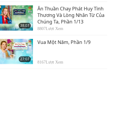
Ăn Thuần Chay Phát Huy Tình
Thương Và Lòng Nhân Từ Của
Chúng Ta, Phần 1/13
38:07
8807
Lượt Xem
Vua Một Năm, Phần 1/9
27:07
8167
Lượt Xem