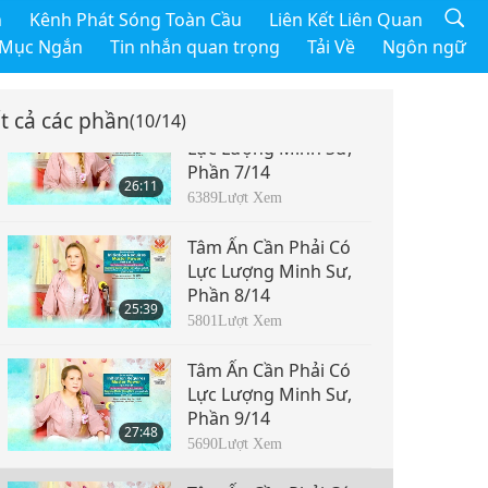
Tâm Ấn Cần Phải Có
h
Kênh Phát Sóng Toàn Cầu
Liên Kết Liên Quan
Lực Lượng Minh Sư,
 Mục Ngắn
Tin nhắn quan trọng
Tải Về
Ngôn ngữ
Phần 6/14
27:09
6687
Lượt Xem
t cả các phần
(10/14)
Tâm Ấn Cần Phải Có
Lực Lượng Minh Sư,
Phần 7/14
26:11
6389
Lượt Xem
Tâm Ấn Cần Phải Có
Lực Lượng Minh Sư,
Phần 8/14
25:39
5801
Lượt Xem
Tâm Ấn Cần Phải Có
Lực Lượng Minh Sư,
Phần 9/14
27:48
5690
Lượt Xem