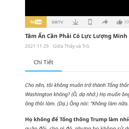
10
Tâm Ấn Cần Phải Có Lực Lượng Minh 
2021-11-29
Giữa Thầy và Trò
Chi Tiết
Cho nên, tôi không muốn trở thành Tổng thố
Washington không? (Ồ, dạ nhớ.) Họ muốn ông
ông thôi làm. (Dạ.) Ông nói: “Không làm nữa.
Họ không để Tổng thống Trump làm nhi
quân đội, cho gì đó, nhưng họ không sử dụ