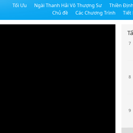
Tối Ưu
Ngài Thanh Hải Vô Thượng Sư
Thiền Địn
6
Chủ đề
Các Chương Trình
Tiết
Tấ
7
8
9