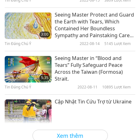
Tin Đáng Chú Ý
2022-08-15
3809
Lượt Xem
Tin Đáng Chú Ý
Seeing Master Protect and Guard
the Earth with Tears, Which
10
Contained Her Boundless
1:02:52
3:00
Sympathy and Painstaking Care
for All Beings
Tin Đáng Chú Ý
2021-10-10
3004
Lượt Xem
Tin Đáng Chú Ý
2022-08-14
5145
Lượt Xem
Tin Đáng Chú Ý
Seeing Master in “Blood and
Tears” Fully Safeguard Peace
11
Across the Taiwan (Formosa)
1:04:58
5:35
Strait.
Tin Đáng Chú Ý
2021-10-11
2745
Lượt Xem
Tin Đáng Chú Ý
2022-08-11
10895
Lượt Xem
Tin Đáng Chú Ý
Cập Nhật Tin Cứu Trợ từ Ukraine
1:04:56
4:30
Tin Đáng Chú Ý
2021-10-12
2898
Lượt Xem
Tin Đáng Chú Ý
2022-08-11
4031
Lượt Xem
Xem thêm