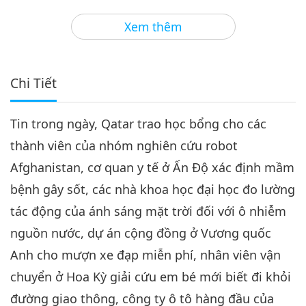
3
59:42
Xem thêm
Tin Đáng Chú Ý
2021-10-03
2893
Lượt Xem
Tin Đáng Chú Ý
Chi Tiết
4
1:03:10
Tin trong ngày, Qatar trao học bổng cho các
Tin Đáng Chú Ý
2021-10-04
2694
Lượt Xem
thành viên của nhóm nghiên cứu robot
Tin Đáng Chú Ý
Afghanistan, cơ quan y tế ở Ấn Độ xác định mầm
bệnh gây sốt, các nhà khoa học đại học đo lường
5
1:00:40
tác động của ánh sáng mặt trời đối với ô nhiễm
Tin Đáng Chú Ý
2021-10-05
2771
Lượt Xem
nguồn nước, dự án cộng đồng ở Vương quốc
Anh cho mượn xe đạp miễn phí, nhân viên vận
Tin Đáng Chú Ý
chuyển ở Hoa Kỳ giải cứu em bé mới biết đi khỏi
6
đường giao thông, công ty ô tô hàng đầu của
1:00:51