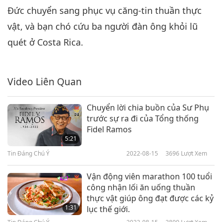
Đức chuyển sang phục vụ căng-tin thuần thực
Tin Đáng Chú Ý
2021-10-06
2823
Lượt Xem
vật, và bạn chó cứu ba người đàn ông khỏi lũ
Tin Đáng Chú Ý
quét ở Costa Rica.
7
1:00:03
Video Liên Quan
Tin Đáng Chú Ý
2021-10-07
2635
Lượt Xem
Tin Đáng Chú Ý
Chuyển lời chia buồn của Sư Phụ
trước sự ra đi của Tổng thống
8
Fidel Ramos
59:15
5:21
Tin Đáng Chú Ý
2021-10-08
2551
Lượt Xem
Tin Đáng Chú Ý
2022-08-15
3696
Lượt Xem
Tin Đáng Chú Ý
Vận động viên marathon 100 tuổi
công nhận lối ăn uống thuần
9
thực vật giúp ông đạt được các kỷ
1:02:29
1:31
lục thế giới.
Tin Đáng Chú Ý
2021-10-09
2886
Lượt Xem