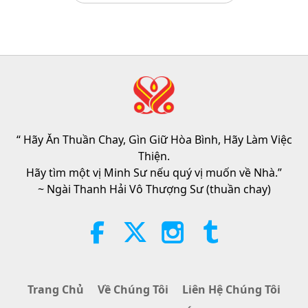
VEG TREND NEWS FROM
AROUND THE WORLD, April to
June 2026 - Part 1 of 2
3:40
Tiết Mục Ngắn
2026-08-08
369
Lượt Xem
VEG TREND NEWS FROM
AROUND THE WORLD, April to
June 2026 - Part 2 of 2
“ Hãy Ăn Thuần Chay, Gìn Giữ Hòa Bình, Hãy Làm Việc
4:58
Thiện.
Tiết Mục Ngắn
2026-08-08
314
Lượt Xem
Hãy tìm một vị Minh Sư nếu quý vị muốn về Nhà.”
~ Ngài Thanh Hải Vô Thượng Sư (thuần chay)
Sức Mạnh Của Tình Thương, Phần
1/5
38:08
Giữa Thầy và Trò
2026-08-08
938
Lượt Xem
Trang Chủ
Về Chúng Tôi
Liên Hệ Chúng Tôi
There Is No Need to Be Afraid of