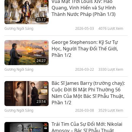
Vua Mặt Trời Louis XIV: Hào
Quang, Vinh Hiển và Sự Hình
Thành Nước Pháp (Phần 1/3)
23:17
Gương Ngời Sáng
2026-05-03
4076
Lượt Xem
George Stephenson: Kỹ Sư Tự
Học, Người Thay Đổi Thế Giới,
Phần 1/2
24:27
Gương Ngời Sáng
2026-03-22
3330
Lượt Xem
Bác Sĩ James Barry (trường chay):
Cuộc Đời Bí Mật Phi Thường 56
Năm Của Một Bác Sĩ Phẫu Thuật,
23:14
Phần 1/2
Gương Ngời Sáng
2026-03-08
3529
Lượt Xem
Trái Tim Của Sự Đổi Mới: Nikolai
Amosov – Bác Sĩ Phẫu Thuật