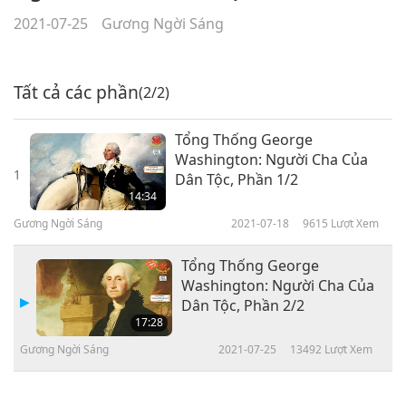
2021-07-25
Gương Ngời Sáng
Tất cả các phần
(2/2)
Tổng Thống George
Washington: Người Cha Của
1
Dân Tộc, Phần 1/2
14:34
Gương Ngời Sáng
2021-07-18
9615
Lượt Xem
Tổng Thống George
Washington: Người Cha Của
Dân Tộc, Phần 2/2
17:28
Gương Ngời Sáng
2021-07-25
13492
Lượt Xem