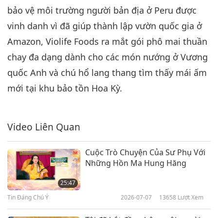
bảo vệ môi trường người bản địa ở Peru được
Tin Đáng Chú Ý
2021-07-06
2881
Lượt Xem
vinh danh vì đã giúp thành lập vườn quốc gia ở
Tin Đáng Chú Ý
Amazon, Violife Foods ra mắt gói phô mai thuần
7
chay đa dạng dành cho các món nướng ở Vương
34:02
quốc Anh và chú hổ lang thang tìm thấy mái ấm
Tin Đáng Chú Ý
2021-07-07
3050
Lượt Xem
mới tại khu bảo tồn Hoa Kỳ.
Tin Đáng Chú Ý
8
Video Liên Quan
29:49
Tin Đáng Chú Ý
2021-07-08
3043
Lượt Xem
Cuộc Trò Chuyện Của Sư Phụ Với
Những Hồn Ma Hung Hăng
Tin Đáng Chú Ý
25:47
9
Tin Đáng Chú Ý
2026-07-07
13658
Lượt Xem
29:52
Tin Đáng Chú Ý
2021-07-09
2961
Lượt Xem