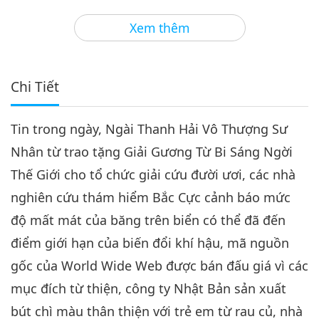
3
34:16
Xem thêm
Tin Đáng Chú Ý
2021-07-03
2955
Lượt Xem
Tin Đáng Chú Ý
Chi Tiết
4
32:39
Tin trong ngày, Ngài Thanh Hải Vô Thượng Sư
Tin Đáng Chú Ý
2021-07-04
2967
Lượt Xem
Nhân từ trao tặng Giải Gương Từ Bi Sáng Ngời
Tin Đáng Chú Ý
Thế Giới cho tổ chức giải cứu đười ươi, các nhà
nghiên cứu thám hiểm Bắc Cực cảnh báo mức
5
29:21
độ mất mát của băng trên biển có thể đã đến
Tin Đáng Chú Ý
2021-07-05
2714
Lượt Xem
điểm giới hạn của biến đổi khí hậu, mã nguồn
gốc của World Wide Web được bán đấu giá vì các
Tin Đáng Chú Ý
mục đích từ thiện, công ty Nhật Bản sản xuất
6
bút chì màu thân thiện với trẻ em từ rau củ, nhà
30:58