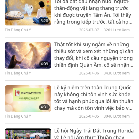
Tôi đã bắt đầu nhận nuôi người-
thân-động vật lang thang trước
Tin Đáng Chú Ý
khi được truyền Tâm Ấn. Tôi thấy
3:28
rằng trong kiếp trước, tất cả họ
10
đều là con người!
Tin Đáng Chú Ý
2026-07-07
3261
Lượt Xem
33:30
Tin Đáng Chú Ý
2021-07-10
3006
Lượt Xem
Thật tốt khi suy ngẫm về những
thiếu sót và xem xét những gì cần
Tin Đáng Chú Ý
thay đổi, khi cô cầu nguyện trong
4:09
thiền định Quán Âm, cô sẽ nhận
11
được sự hướng dẫn từ Sư Phụ
Tin Đáng Chú Ý
2026-07-06
3430
Lượt Xem
29:58
bên trong.
Tin Đáng Chú Ý
2021-07-11
3936
Lượt Xem
Lễ kỷ niệm trên toàn Trung Quốc
này không chỉ tôn vinh sức khỏe
Tin Đáng Chú Ý
tốt và hạnh phúc qua lối ăn thuần
4:31
chay mà còn tôn vinh việc bảo vệ
12
sinh mạng của người-thân-động
Tin Đáng Chú Ý
2026-07-05
3046
Lượt Xem
33:27
vật.
Tin Đáng Chú Ý
2021-07-12
2990
Lượt Xem
Lễ hội Ngày Trái Đất Trung Florida
và Lễ hội Ẩm thực Thuần chay