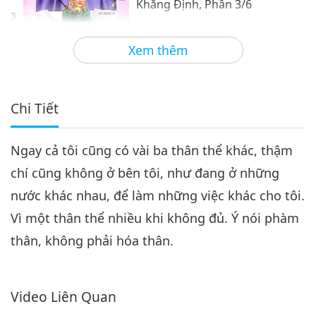
Khẳng Định, Phần 3/6
3
32:50
Xem thêm
Giữa Thầy và Trò
2021-07-13
9921
Lượt Xem
Tạo Phép Mầu Bằng Tinh Thần
Khẳng Định, Phần 4/6
Chi Tiết
4
33:50
Ngay cả tôi cũng có vài ba thân thể khác, thậm
Giữa Thầy và Trò
2021-07-14
7099
Lượt Xem
chí cũng không ở bên tôi, như đang ở những
Tạo Phép Mầu Bằng Tinh Thần
nước khác nhau, để làm những việc khác cho tôi.
Khẳng Định, Phần 5/6
5
Vì một thân thể nhiều khi không đủ. Ý nói phàm
29:25
thân, không phải hóa thân.
Giữa Thầy và Trò
2021-07-15
11558
Lượt Xem
Tạo Phép Mầu Bằng Tinh Thần
Video Liên Quan
Khẳng Định, Phần 6/6
6