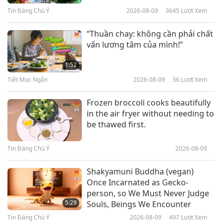
Trường Sinh Bất Tử, Phần 1/2 20
Tin Đáng Chú Ý
2026-08-09
3645
Lượt Xem
29:20
tháng 1, 2019
Giữa Thầy và Trò
2019-02-13
13630
Lượt Xem
“Thuần chay: không cần phải chất
vấn lương tâm của mình!”
Chút Khó Khăn Đánh Thức Tình
Thương Và Lòng Từ Bi Trong
1:52
Chúng Ta 27 tháng 1, 2019
Tiết Mục Ngắn
2026-08-09
36
Lượt Xem
26:56
Giữa Thầy và Trò
2019-02-12
7514
Lượt Xem
Frozen broccoli cooks beautifully
in the air fryer without needing to
Công Cụ Tốt Nhất Để Bảo Vệ Linh
be thawed first.
Hồn, Phần 1/5 ngày 27 tháng 10,
2017
Tin Đáng Chú Ý
2026-08-09
32:06
Giữa Thầy và Trò
2019-02-01
10977
Lượt Xem
Shakyamuni Buddha (vegan)
Once Incarnated as Gecko-
Sống Cao Thượng, Nghĩ Cao
person, so We Must Never Judge
Thượng, và Chỉ Muốn Thượng Đế,
5:29
Souls, Beings We Encounter
Phần 1/12
Tin Đáng Chú Ý
2026-08-09
497
Lượt Xem
32:59