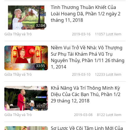
29:33
Tình Thương Thuần Khiết Của
Loài Hoang Dã, Phần 1/2 ngày 2
Giữa Thầy và Trò
2021-07-16
9679
Lượt Xem
tháng 11, 2018
32:04
Giữa Thầy và Trò
2019-03-16
11057
Lượt Xem
Niềm Vui Trở Về Nhà: Vô Thượng
Sư Phụ Tái Khám Phá Vũ Trụ
Nguyên Thủy, Phần 1/11 26 tháng
33:55
1, 2014
Giữa Thầy và Trò
2019-03-10
12233
Lượt Xem
Khả Năng Và Trí Thông Minh Kỳ
Diệu Của Các Bạn Thú, Phần 1/2
29 tháng 12, 2018
31:11
Giữa Thầy và Trò
2019-03-08
8122
Lượt Xem
Sơ Lược Về Cõi Tâm Linh Mới Của