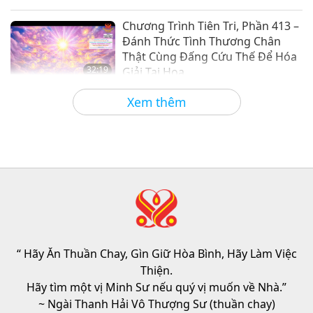
Giữa Thầy và Trò
2018-12-07
10004
Lượt Xem
Chương Trình Tiên Tri, Phần 413 –
Đánh Thức Tình Thương Chân
Thật Cùng Đấng Cứu Thế Để Hóa
32:19
Giải Tai Họa
Tiết Mục Nhiều Tập Với Các Tiên Đoán Cổ
2026-08-09
536
Lượt Xem
Xem thêm
Xưa Về Địa Cầu
Sức Mạnh Của Tình Thương, Phần
2/5
32:43
Giữa Thầy và Trò
2026-08-09
546
Lượt Xem
Hopefully, Those Who Are Still
Asleep and Waiting for Lord Jesus
Will Know That He Is Already Here
“ Hãy Ăn Thuần Chay, Gìn Giữ Hòa Bình, Hãy Làm Việc
3:05
and May Be Seen on Supreme
Thiện.
Master Television
Tin Đáng Chú Ý
2026-08-08
928
Lượt Xem
Hãy tìm một vị Minh Sư nếu quý vị muốn về Nhà.”
~ Ngài Thanh Hải Vô Thượng Sư (thuần chay)