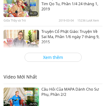
Tim Qo Tu, Phần 1/4 24 tháng 1,
2019
36:20
Giữa Thầy và Trò
2019-03-04
15236
Lượt Xem
Truyện Cổ Phật Giáo: Truyện Về
Sai Ma, Phần 1/6 ngày 7 tháng 9,
2015
27:41
Giữa Thầy và Trò
2019-02-26
8657
Lượt Xem
Xem thêm
Kinh Lăng Nghiêm: Ma Chướng
Của Người Tu Hành Tham Cầu
Thần Lực Hoặc Thâm Không,
Video Mới Nhất
32:13
Phần 1/5 30 tháng 12, 2018
Giữa Thầy và Trò
2019-02-21
11778
Lượt Xem
Câu Hỏi Của MAPA Dành Cho Sư
Phụ, Phần 2/2
Kinh Lăng Nghiêm: Ma Chướng
Của Người Tu Hành Tham Cầu
26:55