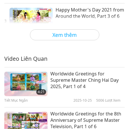
Happy Mother's Day 2021 from
Around the World, Part 3 of 6
3
3:14
Xem thêm
Tiết Mục Ngắn
2021-05-09
3364
Lượt Xem
Happy Mother's Day 2021 from
Around the World, Part 4 of 6
Video Liên Quan
4
3:38
Worldwide Greetings for
Tiết Mục Ngắn
2021-05-09
3393
Lượt Xem
Supreme Master Ching Hai Day
2025, Part 1 of 4
Happy Mother's Day 2021
4:21
from Around the World, Part
Tiết Mục Ngắn
2025-10-25
5006
Lượt Xem
5 of 6
5:04
Worldwide Greetings for the 8th
Tiết Mục Ngắn
2021-05-09
3357
Lượt Xem
Anniversary of Supreme Master
Television, Part 1 of 6