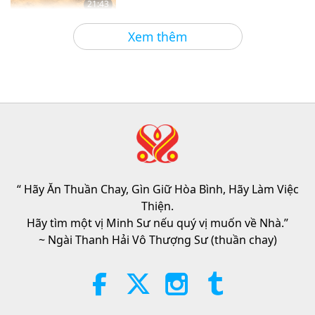
21:43
Lời Thánh Khải
2026-08-06
127
Lượt Xem
Xem thêm
Tammy Fry (thuần chay): Gieo
Mầm Cho Một Thế Giới Nhân Ái
Hơn, Phần 1/2
19:47
Danh Nhân Trường Chay
2026-08-06
108
Lượt Xem
Các Cuộc Đàm Phán Hòa Bình
Bên Trong Của Sư Phụ, Phần 1/2
“ Hãy Ăn Thuần Chay, Gìn Giữ Hòa Bình, Hãy Làm Việc
38:45
Thiện.
Giữa Thầy và Trò
2026-08-06
1182
Lượt Xem
Hãy tìm một vị Minh Sư nếu quý vị muốn về Nhà.”
~ Ngài Thanh Hải Vô Thượng Sư (thuần chay)
Spanish court upholds rights of
vegan meat producer in legal
challenge.
2:01