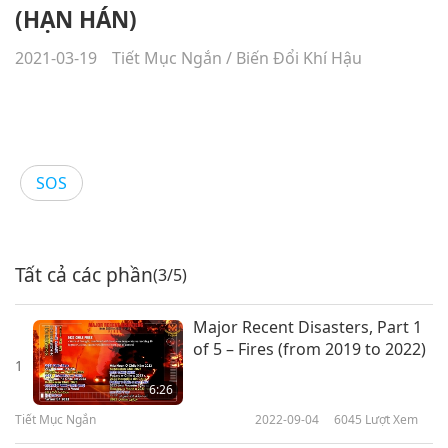
(HẠN HÁN)
2021-03-19
Tiết Mục Ngắn
/
Biến Đổi Khí Hậu
SOS
Tất cả các phần
(3/5)
Major Recent Disasters, Part 1
of 5 – Fires (from 2019 to 2022)
1
6:26
Tiết Mục Ngắn
2022-09-04
6045
Lượt Xem