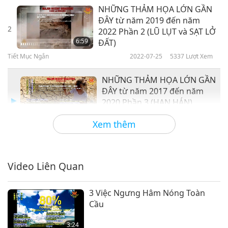
NHỮNG THẢM HỌA LỚN GẦN
ĐÂY từ năm 2019 đến năm
2
2022 Phần 2 (LŨ LỤT và SẠT LỞ
6:59
ĐẤT)
Tiết Mục Ngắn
2022-07-25
5337
Lượt Xem
NHỮNG THẢM HỌA LỚN GẦN
ĐÂY từ năm 2017 đến năm
2020 Phần 3 (HẠN HÁN)
6:55
Xem thêm
Tiết Mục Ngắn
2021-03-19
6494
Lượt Xem
NHỮNG THẢM HỌA LỚN GẦN
ĐÂY từ năm 2017 đến năm
Video Liên Quan
4
2020 Phần 4 (BÃO)
7:47
3 Việc Ngưng Hâm Nóng Toàn
Tiết Mục Ngắn
2021-06-22
6263
Lượt Xem
Cầu
Major Recent Disasters, Part 5
3:24