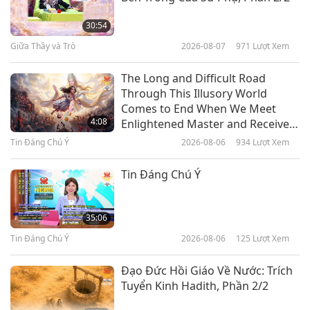
Ảnh Hưởng Của Các Sông Băng
Trên Dãy Hy Mã Lạp Sơn Đang
30:54
Biến Mất
Giữa Thầy và Trò
2026-08-07
971
Lượt Xem
3:46
Tiết Mục Ngắn
2017-10-21
6875
Lượt Xem
The Long and Difficult Road
Through This Illusory World
Tất Cả Các Chính Phủ Và Giới
Comes to End When We Meet
Truyền Thông Nên Gia Nhập Để
4:08
Enlightened Master and Receive
Cứu Địa Cầu
Initiation
Tin Đáng Chú Ý
2026-08-06
934
Lượt Xem
3:12
Tiết Mục Ngắn
2017-10-21
6791
Lượt Xem
Tin Đáng Chú Ý
Sông Hồ Và Bể Chứa Nước Đang
Biến Mất Và Chết Dần
35:06
Tin Đáng Chú Ý
2026-08-06
125
Lượt Xem
7:37
Tiết Mục Ngắn
2017-10-21
6277
Lượt Xem
Đạo Đức Hồi Giáo Về Nước: Trích
Tuyển Kinh Hadith, Phần 2/2