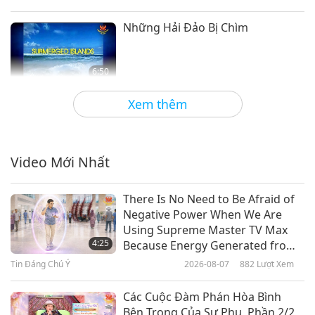
Những Hải Đảo Bị Chìm
6:50
Tiết Mục Ngắn
2019-09-16
7468
Lượt Xem
Xem thêm
Axít Hóa Đại Dương: Tai Họa Cho
Đời Sống Hải Vật
Video Mới Nhất
3:00
Tiết Mục Ngắn
2018-03-05
6783
Lượt Xem
There Is No Need to Be Afraid of
Negative Power When We Are
Vai Trò Của Bắc Cực Trong Hâm
Using Supreme Master TV Max
Nóng Toàn Cầu
4:25
Because Energy Generated from
It Is Far More Powerful than Any
Tin Đáng Chú Ý
2026-08-07
882
Lượt Xem
2:05
Negative Entity
Tiết Mục Ngắn
2018-03-02
6279
Lượt Xem
Các Cuộc Đàm Phán Hòa Bình
Bên Trong Của Sư Phụ, Phần 2/2