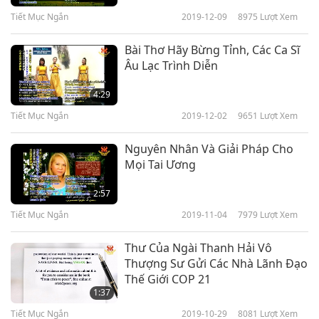
of 5 – Earthquakes and
Tiết Mục Ngắn
2019-12-09
8975
Lượt Xem
5
Volcanic Eruptions
9:21
Bài Thơ Hãy Bừng Tỉnh, Các Ca Sĩ
Tiết Mục Ngắn
2022-09-05
4027
Lượt Xem
Âu Lạc Trình Diễn
4:29
Tiết Mục Ngắn
2019-12-02
9651
Lượt Xem
Nguyên Nhân Và Giải Pháp Cho
Mọi Tai Ương
2:57
Tiết Mục Ngắn
2019-11-04
7979
Lượt Xem
Thư Của Ngài Thanh Hải Vô
Thượng Sư Gửi Các Nhà Lãnh Đạo
Thế Giới COP 21
1:37
Tiết Mục Ngắn
2019-10-29
8081
Lượt Xem