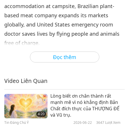
accommodation at campsite, Brazilian plant-
Tin Đáng Chú Ý
2021-03-06
3104
Lượt Xem
based meat company expands its markets
Tin Đáng Chú Ý
globally, and United States emergency room
7
doctor saves lives by flying people and animals
55:13
free of charge.
Tin Đáng Chú Ý
2021-03-07
3437
Lượt Xem
Đọc thêm
In Shining World Compassion Award News
Tin Đáng Chú Ý
from Australia…
8
52:19
Video Liên Quan
Free the Bears is a registered charity founded in
Tin Đáng Chú Ý
2021-03-08
3017
Lượt Xem
1995 by Ms. Mary Hutton. Upon learning about
Lòng biết ơn chân thành rất
captive bears suffering in bile extraction sites,
Tin Đáng Chú Ý
mạnh mẽ vì nó khẳng định Bản
Ms. Hutton was deeply touched and wished to
Chất đích thực của THƯỢNG ĐẾ
9
4:20
và Vũ trụ.
rescue these beautiful beings. After drafting a
55:08
Tin Đáng Chú Ý
2026-06-22
3647
Lượt Xem
petition and collecting signatures of support,
Tin Đáng Chú Ý
2021-03-09
3096
Lượt Xem