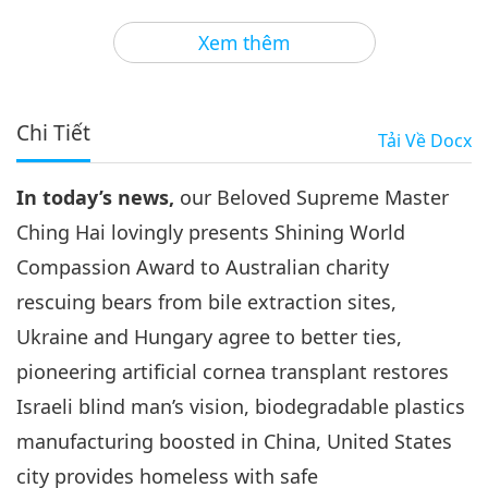
3
30:12
Xem thêm
Tin Đáng Chú Ý
2021-03-03
3199
Lượt Xem
Tin Đáng Chú Ý
Chi Tiết
Tải Về
Docx
4
30:18
In today’s news,
our Beloved Supreme Master
Tin Đáng Chú Ý
2021-03-04
264
Lượt Xem
Ching Hai lovingly presents Shining World
Tin Đáng Chú Ý
Compassion Award to Australian charity
rescuing bears from bile extraction sites,
5
33:03
Ukraine and Hungary agree to better ties,
Tin Đáng Chú Ý
2021-03-05
3022
Lượt Xem
pioneering artificial cornea transplant restores
Israeli blind man’s vision, biodegradable plastics
Tin Đáng Chú Ý
manufacturing boosted in China, United States
6
city provides homeless with safe
30:38