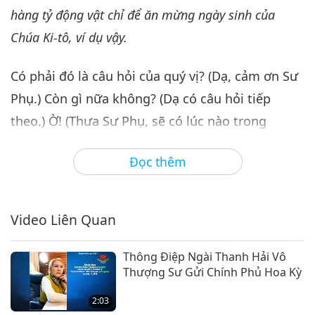
29:13
hàng tỷ động vật chỉ để ăn mừng ngày sinh của
Giữa Thầy và Trò
2021-01-25
8157
Lượt Xem
Chúa Ki-tô, ví dụ vậy.
Khôi Phục Lại Lực Lượng Tình
Có phải đó là câu hỏi của quý vị? (Dạ, cảm ơn Sư
Thương Và Từ Bi, Phần 7/8
Phụ.) Còn gì nữa không? (Dạ có câu hỏi tiếp
26:39
theo.) Ờ! (Thưa Sư Phụ, sẽ có lúc nào trong
Giữa Thầy và Trò
2021-01-26
8185
Lượt Xem
tương lai gần khi mà tâm thức con người cho
Đọc thêm
Khôi Phục Lại Lực Lượng Tình
phép họ nhận ra sự hiện diện và nỗ lực của Sư
Thương Và Từ Bi, Phần 8/8
Phụ đã cứu thế giới chúng ta ra sao? Sẽ có ngày
8
32:07
nào mà nhân loại biết tôn thờ Đấng Tim Qo Tu,
Video Liên Quan
Giữa Thầy và Trò
2021-01-27
9613
Lượt Xem
vị Giáo Chủ Kính Yêu của Mọi Thế Giới không?)
Thông Điệp Ngài Thanh Hải Vô
Họ không cần tôn thờ Tim Qo Tu, họ chỉ cần tôn
Thượng Sư Gửi Chính Phủ Hoa Kỳ
thờ Thượng Đế, (Dạ.) và tôn thờ phẩm chất
2:03
Thượng Đế vốn có của chính họ. Chỉ cần họ Ăn