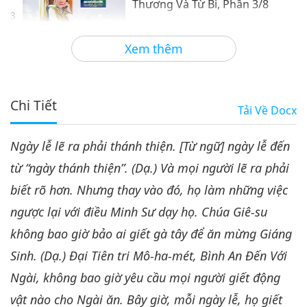
Thương Và Từ Bi, Phần 3/8
3
30:45
Xem thêm
Giữa Thầy và Trò
2021-01-22
8216
Lượt Xem
Khôi Phục Lại Lực Lượng Tình
Thương Và Từ Bi, Phần 4/8
Chi Tiết
Tải Về
Docx
4
28:39
Ngày lễ lẽ ra phải thánh thiện. [Từ ngữ] ngày lễ đến
Giữa Thầy và Trò
2021-01-23
8872
Lượt Xem
từ “ngày thánh thiện”. (Dạ.) Và mọi người lẽ ra phải
Khôi Phục Lại Lực Lượng Tình
biết rõ hơn. Nhưng thay vào đó, họ làm những việc
Thương Và Từ Bi, Phần 5/8
5
ngược lại với điều Minh Sư dạy họ. Chúa Giê-su
27:33
không bao giờ bảo ai giết gà tây để ăn mừng Giáng
Giữa Thầy và Trò
2021-01-24
8484
Lượt Xem
Sinh. (Dạ.) Đại Tiên tri Mô-ha-mét, Bình An Đến Với
Khôi Phục Lại Lực Lượng Tình
Ngài, không bao giờ yêu cầu mọi người giết động
Thương Và Từ Bi, Phần 6/8
vật nào cho Ngài ăn. Bây giờ, mỗi ngày lễ, họ giết
6