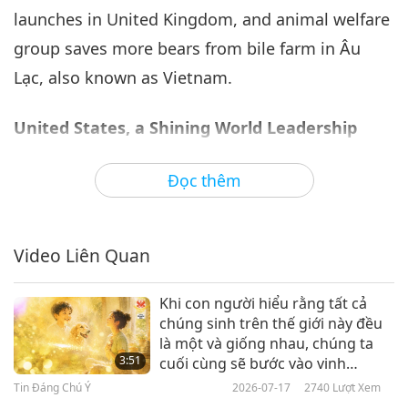
launches in United Kingdom, and animal welfare
Tin Đáng Chú Ý
2021-01-06
3141
Lượt Xem
group saves more bears from bile farm in Âu
Tin Đáng Chú Ý
Lạc, also known as Vietnam.
7
30:48
United States, a Shining World Leadership
Tin Đáng Chú Ý
2021-01-07
3160
Lượt Xem
Award for Compassion laureate, supports
Đọc thêm
treatment of COVID-19 patients worldwide.
Tin Đáng Chú Ý
The US Agency for International Development
8
30:11
Video Liên Quan
(USAID) is donating US$18 million to help 11
Tin Đáng Chú Ý
2021-01-08
2961
Lượt Xem
nations increase their availability of life-saving
Khi con người hiểu rằng tất cả
medical oxygen equipment. The beneficiaries of
Tin Đáng Chú Ý
chúng sinh trên thế giới này đều
these vital devices in treating COVID-19 cases, as
là một và giống nhau, chúng ta
9
3:51
cuối cùng sẽ bước vào vinh
well as technical training, are Afghanistan,
27:55
quang của chính mình.
Tin Đáng Chú Ý
2026-07-17
2740
Lượt Xem
Bolivia, Ecuador, Ghana, Guatemala, Haiti,
Tin Đáng Chú Ý
2021-01-09
3374
Lượt Xem