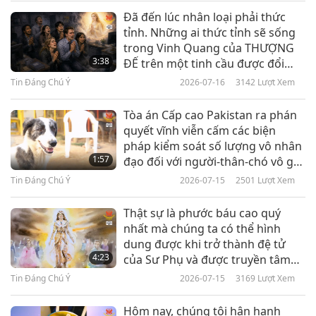
Honduras, Kenya, Mozambique, Peru and
Đã đến lúc nhân loại phải thức
Tin Đáng Chú Ý
tỉnh. Những ai thức tỉnh sẽ sống
Tajikistan. Previously, USAID and the US
trong Vinh Quang của THƯỢNG
10
Department of State had already allocated over
3:38
ĐẾ trên một tinh cầu được đổi
37:13
mới. Những ai không thức tỉnh sẽ
$1.6 billion to the pandemic challenge, as the
Tin Đáng Chú Ý
2026-07-16
3142
Lượt Xem
rơi vào địa ngục.
Tin Đáng Chú Ý
2021-01-10
3123
Lượt Xem
nation continues to be the top contributor to
Tòa án Cấp cao Pakistan ra phán
Tin Đáng Chú Ý
global health care. Our deep gratitude and God
quyết vĩnh viễn cấm các biện
pháp kiểm soát số lượng vô nhân
bless you, the United States government, for
11
1:57
đạo đối với người-thân-chó vô gia
42:55
your generous assistance. In Heaven’s boundless
cư.
Tin Đáng Chú Ý
2026-07-15
2501
Lượt Xem
Tin Đáng Chú Ý
2021-01-11
2943
Lượt Xem
love, may more lives be saved as we shift
Thật sự là phước báu cao quý
towards an era of unconditional love.
Tin Đáng Chú Ý
nhất mà chúng ta có thể hình
dung được khi trở thành đệ tử
12
Greenland’s glaciers may melt much faster
4:23
của Sư Phụ và được truyền tâm
29:42
ấn để tu tập Pháp Môn Quán Âm.
Tin Đáng Chú Ý
2026-07-15
3169
Lượt Xem
than expected.
Tin Đáng Chú Ý
2021-01-12
3156
Lượt Xem
Hôm nay, chúng tôi hân hạnh
A team of scientists based in Denmark and the