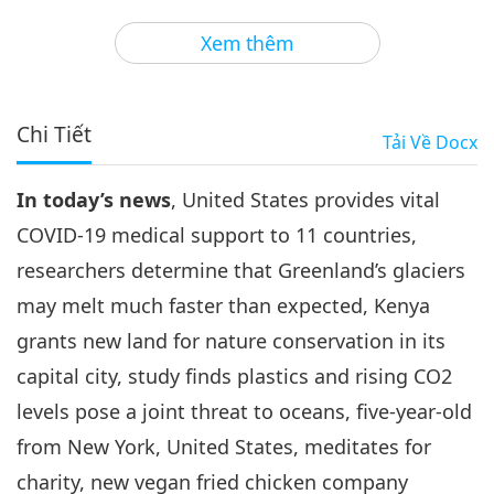
3
27:50
Xem thêm
Tin Đáng Chú Ý
2021-01-03
3240
Lượt Xem
Tin Đáng Chú Ý
Chi Tiết
Tải Về
Docx
4
30:07
In today’s news
, United States provides vital
Tin Đáng Chú Ý
2021-01-04
3014
Lượt Xem
COVID-19 medical support to 11 countries,
Tin Đáng Chú Ý
researchers determine that Greenland’s glaciers
may melt much faster than expected, Kenya
5
34:57
grants new land for nature conservation in its
Tin Đáng Chú Ý
2021-01-05
3236
Lượt Xem
capital city, study finds plastics and rising CO2
levels pose a joint threat to oceans, five-year-old
Tin Đáng Chú Ý
from New York, United States, meditates for
6
charity, new vegan fried chicken company
30:25