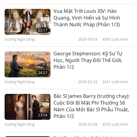
Vua Mặt Trời Louis XIV: Hào
Quang, Vinh Hiển và Sự Hình
Thành Nước Pháp (Phần 1/3)
23:17
Gương Ngời Sáng
2026-05-03
4085
Lượt Xem
George Stephenson: Kỹ Sư Tự
Học, Người Thay Đổi Thế Giới,
Phần 1/2
24:27
Gương Ngời Sáng
2026-03-22
3341
Lượt Xem
Bác Sĩ James Barry (trường chay):
Cuộc Đời Bí Mật Phi Thường 56
Năm Của Một Bác Sĩ Phẫu Thuật,
23:14
Phần 1/2
Gương Ngời Sáng
2026-03-08
3535
Lượt Xem