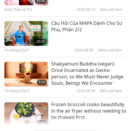
35:44
Tranh Cho Hòa Bình Và Bình Đẳng
Giữa Thầy và Trò
2026-08-10
268
Lượt Xem
19:26
Gương Ngời Sáng
2023-11-10
4786
Lượt Xem
Câu Hỏi Của MAPA Dành Cho Sư
Phụ, Phần 2/2
Người Ukraine (Ureign) Tiên
Phong Mang Đến Những Thay
26:55
Đổi Tích Cực Cho Nhân Loại, Phần
Tin Đáng Chú Ý
2026-08-09
5404
Lượt Xem
20:00
1/2: Tiến Sĩ Waldemar Haffkine
Gương Ngời Sáng
2023-10-22
4659
Lượt Xem
Shakyamuni Buddha (vegan)
Once Incarnated as Gecko-
Khoa Học Đậm Chất Thơ: Di Sản
person, so We Must Never Judge
Của Nữ Bá Tước Toán Học Người
5:29
Souls, Beings We Encounter
Anh Ada Lovelace, Phần 1/2
Tin Đáng Chú Ý
2026-08-09
689
Lượt Xem
17:28
Gương Ngời Sáng
2023-09-21
5173
Lượt Xem
Frozen broccoli cooks beautifully
in the air fryer without needing to
be thawed first.
1:43