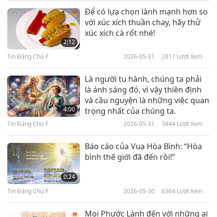
chìm vào trạng thái suy giảm.
for children and emergency medical services. In
Để có lựa chọn lành mạnh hơn so
Tin Đáng Chú Ý
với xúc xích thuần chay, hãy thử
the West Bank, the EU will extend its support of
xúc xích cà rốt nhé!
10
charitable organizations that safeguard
2:12
31:13
communities impacted by opposition to settlers,
Tin Đáng Chú Ý
2026-05-31
2817
Lượt Xem
Tin Đáng Chú Ý
2020-09-10
2984
Lượt Xem
evictions and demolitions. Money is available for
Là người tu hành, chúng ta phải
Tin Đáng Chú Ý
cash transfers, screening tents and hygienic
là ánh sáng đó, vì vậy thiền định
và cầu nguyện là những việc quan
materials at health care centers. Our heartfelt
11
4:00
trọng nhất của chúng ta.
28:50
appreciation, European Union! May the historic
Tin Đáng Chú Ý
2026-05-31
3444
Lượt Xem
Tin Đáng Chú Ý
2020-09-11
3215
Lượt Xem
Palestinian people be blessed with resilience and
Báo cáo của Vua Hòa Bình: “Hòa
unwavering faith in the loving guidance of the
Tin Đáng Chú Ý
bình thế giới đã đến rồi!”
Providence.
12
0:24
30:58
Tin Đáng Chú Ý
2026-05-30
6364
Lượt Xem
Brazilian meat processing plants linked to
Tin Đáng Chú Ý
2020-09-12
3331
Lượt Xem
coronavirus transmission.
Mọi Phước Lành đến với những ai