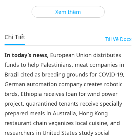
3
30:56
Xem thêm
Tin Đáng Chú Ý
2020-09-03
3308
Lượt Xem
Tin Đáng Chú Ý
Chi Tiết
Tải Về
Docx
4
32:26
In today’s news
, European Union distributes
Tin Đáng Chú Ý
2020-09-04
3077
Lượt Xem
funds to help Palestinians, meat companies in
Tin Đáng Chú Ý
Brazil cited as breeding grounds for COVID-19,
German automation company creates robotic
5
27:54
birds, Ethiopia receives loan for wind power
Tin Đáng Chú Ý
2020-09-05
3078
Lượt Xem
project, quarantined tenants receive specially
prepared meals in Australia, Hong Kong
Tin Đáng Chú Ý
restaurant chain veganizes local cuisine, and
6
researchers in United States study social
29:22