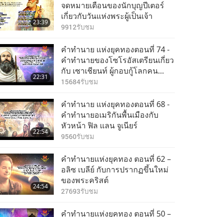
จดหมายเตือนของนักบุญปีเตอร์
เกี่ยวกับวันแห่งพระผู้เป็นเจ้า
23:39
9912
รับชม
คำทำนาย แห่งยุคทองตอนที่ 74 -
คำทำนายของโซโรอัสเตรียนเกี่ยว
กับ เซาเชียนท์ ผู้กอบกู้โลกคน
22:31
สุดท้าย
15684
รับชม
คำทำนาย แห่งยุคทองตอนที่ 68 -
คำทำนายอเมริกันพื้นเมืองกับ
หัวหน้า ฟิล แลน จูเนียร์
22:54
9560
รับชม
คำทำนายแห่งยุคทอง ตอนที่ 62 –
อลิซ เบลีย์ กับการปรากฏขึ้นใหม่
ของพระคริสต์
24:54
27693
รับชม
คำทำนายแห่งยุคทอง ตอนที่ 50 –