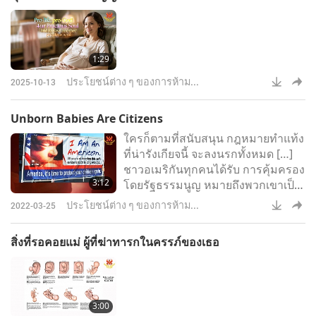
1:29
ประโยชน์ต่าง ๆ ของการห้าม...
2025-10-13
Unborn Babies Are Citizens
ใครก็ตามที่สนับสนุน กฎหมายทำแท้ง
ที่น่ารังเกียจนี้ จะลงนรกทั้งหมด […]
ชาวอเมริกันทุกคนได้รับ การคุ้มครอง
3:12
โดยรัฐธรรมนูญ หมายถึงพวกเขาเป็น
พลเมืองอเมริกัน พวกเขาต่างมีสิทธิ
ประโยชน์ต่าง ๆ ของการห้าม...
2022-03-25
ในการใช้ชีวิตอย่างปลอดภัยและ
อิสระ ไม่ถูกฆ่า พวกเขาบริสุทธิ์ พวก
สิ่งที่รอคอยแม่ ผู้ที่ฆ่าทารกในครรภ์ของเธอ
เขาไม่ใช่ศัตรูด้วยซ้ำ พวกเขาไม่ได้ก่อ
สงคราม กับไบเดนหรือคณะบริหาร
ของเขา พวกเขาเป็นเพียงทารก ทารก
อายุหนึ่งเดือน สองเดือน ในครรภ์
3:00
หรือนอกครรภ์ พวกเขาเป็นทา