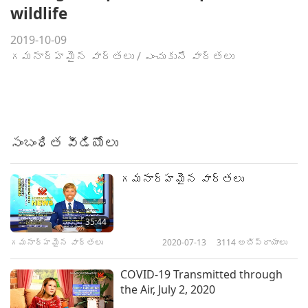
wildlife
2019-10-09
గమనార్హమైన వార్తలు
/
ఎంచుకునే వార్తలు
సంబంధిత వీడియోలు
గమనార్హమైన వార్తలు
35:44
గమనార్హమైన వార్తలు
2020-07-13
3114
అభిప్రాయాలు
COVID-19 Transmitted through
the Air, July 2, 2020