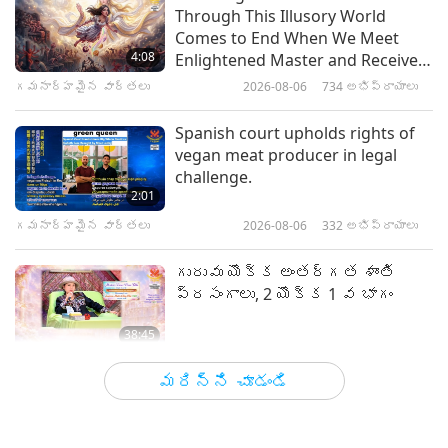
Through This Illusory World
గమనార్హమైన వార్తలు
Comes to End When We Meet
4:08
Enlightened Master and Receive
Initiation
గమనార్హమైన వార్తలు
2026-08-06
734
అభిప్రాయాలు
31:02
గమనార్హమైన వార్తలు
2020-07-06
3397
అభిప్రాయాలు
Spanish court upholds rights of
vegan meat producer in legal
Study shows vegans have better
challenge.
endurance
2:01
గమనార్హమైన వార్తలు
2026-08-06
332
అభిప్రాయాలు
38:43
గమనార్హమైన వార్తలు
2020-07-03
3435
అభిప్రాయాలు
గురువు యొక్క అంతర్గత శాంతి
ప్రసంగాలు, 2 యొక్క 1 వ భాగం
38:45
మాస్టర్ మరియు శిష్యుల మధ్య
2026-08-06
838
అభిప్రాయాలు
మరిన్ని చూడండి
MAPA’s Question to Master, Part 1
of 2, August 3, 2026