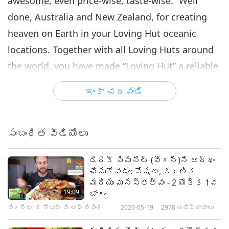
awesome, even price-wise, taste-wise.” Well
done, Australia and New Zealand, for creating
heaven on Earth in your Loving Hut oceanic
locations. Together with all Loving Huts around
the world, you have made “Loving Hut” a reliable
name for those who are seeking pure and tasty
ఇంకా చదవండి
vegan foods.
సంబంధిత వీడియోలు
డెరెక్ సిమ్నెట్ (వీగన్‌)ని అర్థం
చేసుకోవడం: పోషణ, కదలిక
మరియు మనస్తత్వం - 2 యొక్క 1వ
19:09
భాగం
వేగనిజం: ది నోబుల్ వే ఆఫ్ లివింగ్
2026-05-19
2978
అభిప్రాయాలు