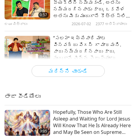
వ్యక్తిని నమ్మకండి. అతను
నమ్మదగినవాడు కాదు, ఒకవేళ
0:57
అతను మీకు ముందుగానే కొత్త స్లిమ్
ప్యాంట్లు కొనమని చెప్పి ఉంటే
లఘు చిత్రాలు
2026-07-02
2377
అభిప్రాయాలు
తప్ప.
“సలహా ఇచ్చేవారి మాట
వినవద్దు వేగన్ గా మారమని.
వారు నమ్మదగినవారు కాదు.
0:51
ముందుగానే చిన్న సైజు ప్యాంటు
తీసుకోమని చెబితే తప్ప!”
లఘు చిత్రాలు
2026-07-02
2216
అభిప్రాయాలు
మరిన్ని చూడండి
వేగన్ గా ఉండవద్దు. ఆ XL ప్యాంటు
నీకు మళ్ళీ ఎప్పటికీ సరిపోదు.
తాజా వీడియోలు
0:27
లఘు చిత్రాలు
2026-07-02
1952
అభిప్రాయాలు
Hopefully, Those Who Are Still
Asleep and Waiting for Lord Jesus
సమస్త ఆత్మలను ఉన్నత
Will Know That He Is Already Here
చైతన్యానికి ఉన్నతీకరించే మీ
3:05
and May Be Seen on Supreme
అపారమైన ఆశీర్వాదాల కొరకు,