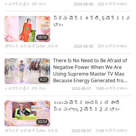
Master Television
గమనార్హమైన వార్తలు
2026-08-08
525
అభిప్రాయాలు
0:26
అత్యంత శక్తివంతులైన
ముగ్గురికి: దేవుడు, టిమ్ కో తూ
లఘు చిత్రాలు
2026-06-21
3489
అభిప్రాయాలు
ప్రేమ యొక్క శక్తి, 5 యొక్క 1 వ
మరియు దేవుని యొక్క కుమారునికి
భాగం
మేము కృతజ్ఞతలు, ప్రేమ,
మీరు తరచుగా మంచం యొక్క తప్పు
స్తుతులు అర్పిస్తున్నాము.
వైపు లేస్తారా? వేగన్
38:08
తద్వారా మనం దేవుని యొక్క
ప్రయత్నించండి.
పిల్లలకు తగిన మన నిజమైన
మాస్టర్ మరియు శిష్యుల మధ్య
2026-08-08
571
అభిప్రాయాలు
2:48
కరుణామయ, సద్గుణ స్వభావాన్ని
లఘు చిత్రాలు
2026-06-04
3043
అభిప్రాయాలు
మూర్తీభవింపజేసుకుంటాము.
There Is No Need to Be Afraid of
Negative Power When We Are
- యుద్ధం? చింతించకండి, సమర్థులైన,
Using Supreme Master TV Max
మంచి మనుషులందరూ చనిపోతారు,
4:25
Because Energy Generated from
వితంతువులు మాత్రమే మిగిలి ఉంటారు.
It Is Far More Powerful than Any
గమనార్హమైన వార్తలు
2026-08-07
1060
అభిప్రాయాలు
0:57
ఇక కుటుంబం లేదు. చాలా దేశం కాదు!
Negative Entity
కుప్పకూలిన ఆర్థిక వ్యవస్థ!
లఘు చిత్రాలు
2026-05-27
2737
అభిప్రాయాలు
గురువు యొక్క అంతర్గత శాంతి
చింతించాల్సిన పని లేదు??!
ప్రసంగాలు, 2 యొక్క 2 వ భాగం
మంచిదేనా?! మీకు అది వద్దు? సరే,
వేగన్: రియల్ లేడీ N జెంటిల్‌మన్
యుద్ధం ఆపండి. ఇప్పుడు శాంతిని
30:54
కాపాడుకోండి...
మాస్టర్ మరియు శిష్యుల మధ్య
2026-08-07
1149
అభిప్రాయాలు
0:43