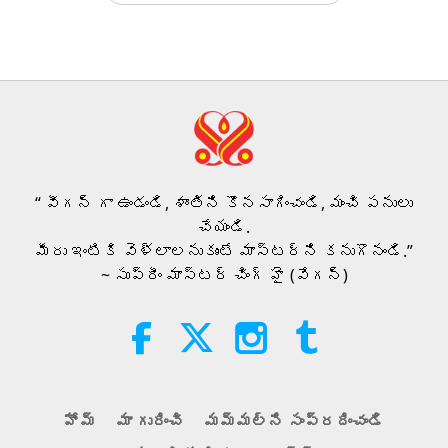
గమనార్హమైన వార్తలు
38:07
గమనార్హమైన వార్తలు
2026-08-05
261
అభిప్రాయాలు
నీటిపై ఇస్లామిక్ నీతి: హదీసుల
నుండి ఎంపికలు, 2 యొక్క 1 వ భాగం
“ వీగన్ గా ఉండండి, శాంతిని కొనసాగించండి, మంచి పనులు
22:27
చేయండి.
జ్ఞాన పదాలు
2026-08-05
259
అభిప్రాయాలు
మీరు ఇంటికి వెళ్లాలనుకుంటే మాస్టర్‌ని కనుగొనండి.”
~ సుప్రీం మాస్టర్ చింగ్ హై (వేగన్)
కాల్షియంకు అతీతంగా: మీ ఎముకలను
తీర్చిదిద్దే రోజువారీ అలవాట్లు
21:56
ఆరోగ్యవంతమైన జీవితం
2026-08-05
299
అభిప్రాయాలు
హోమ్
మా గురించి
మమ్మల్ని సంప్రదించండి
చంద్రుడు: మన ప్రకాశవంతమైన