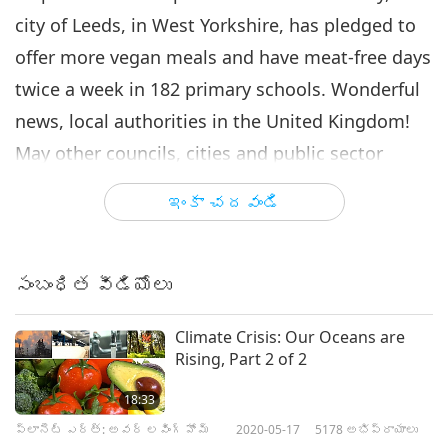
city of Leeds, in West Yorkshire, has pledged to
offer more vegan meals and have meat-free days
twice a week in 182 primary schools. Wonderful
news, local authorities in the United Kingdom!
May other councils, cities and public sector
organizations be inspired to emulate your well-
ఇంకా చదవండి
informed decisions, in Divine wisdom.
సంబంధిత వీడియోలు
Climate Crisis: Our Oceans are
Rising, Part 2 of 2
18:33
ప్లానెట్ ఎర్త్: అవర్ లవింగ్ హోమ్
2020-05-17
5178
అభిప్రాయాలు