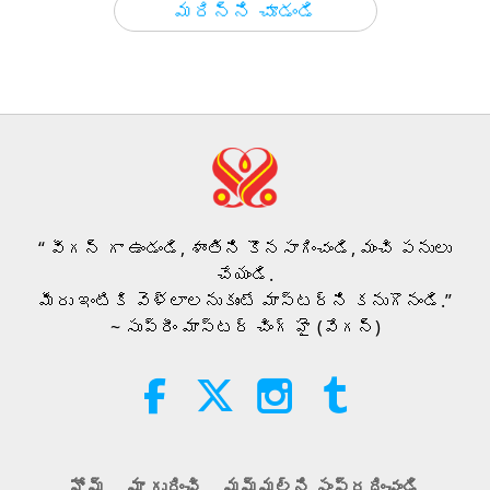
మరిన్ని చూడండి
VEG TREND NEWS FROM
AROUND THE WORLD, April to
June 2026 - Part 1 of 2
3:40
లఘు చిత్రాలు
2026-08-08
365
అభిప్రాయాలు
VEG TREND NEWS FROM
AROUND THE WORLD, April to
June 2026 - Part 2 of 2
“ వీగన్ గా ఉండండి, శాంతిని కొనసాగించండి, మంచి పనులు
4:58
చేయండి.
లఘు చిత్రాలు
2026-08-08
312
అభిప్రాయాలు
మీరు ఇంటికి వెళ్లాలనుకుంటే మాస్టర్‌ని కనుగొనండి.”
~ సుప్రీం మాస్టర్ చింగ్ హై (వేగన్)
ప్రేమ యొక్క శక్తి, 5 యొక్క 1 వ
భాగం
38:08
మాస్టర్ మరియు శిష్యుల మధ్య
2026-08-08
929
అభిప్రాయాలు
హోమ్
మా గురించి
మమ్మల్ని సంప్రదించండి