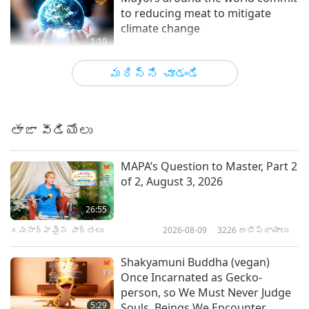
to reducing meat to mitigate
climate change
1:10
గమనార్హమైన వార్తలు
2019-12-07
3778
అభిప్రాయాలు
మరిన్ని చూడండి
European study shows
afforestation significantly
mitigates climate change
తాజా వీడియోలు
0:57
గమనార్హమైన వార్తలు
2019-09-24
3588
అభిప్రాయాలు
MAPA’s Question to Master, Part 2
of 2, August 3, 2026
Press Conference on Climate
Change with Supreme Master
26:55
Ching Hai
గమనార్హమైన వార్తలు
2026-08-09
3226
అభిప్రాయాలు
Shakyamuni Buddha (vegan)
Veganism: Creating Heaven on
Once Incarnated as Gecko-
Earth While Stopping Climate
person, so We Must Never Judge
Change - Excerpts from Supreme
5:29
Souls, Beings We Encounter