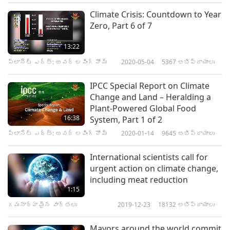
Climate Crisis: Countdown to Year
Zero, Part 6 of 7
13:22
ప్లానెట్ ఎర్త్: అవర్ లవింగ్ హోమ్
2020-05-04
5367
అభిప్రాయాలు
IPCC Special Report on Climate
Change and Land – Heralding a
Plant-Powered Global Food
16:38
System, Part 1 of 2
ప్లానెట్ ఎర్త్: అవర్ లవింగ్ హోమ్
2020-01-14
9645
అభిప్రాయాలు
International scientists call for
urgent action on climate change,
including meat reduction
1:15
గమనార్హమైన వార్తలు
2019-12-23
18132
అభిప్రాయాలు
Mayors around the world commit