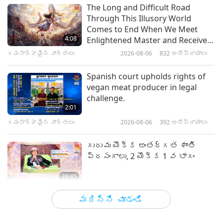
పిల్లల వండర్ల్యాండ్క
2021-02-13
6782
అభిప్రాయాలు
The Long and Difficult Road
Through This Illusory World
Be a Loving, Effective
Comes to End When We Meet
Communicator
4:08
Enlightened Master and Receive
Initiation
గమనార్హమైన వార్తలు
2026-08-06
832
అభిప్రాయాలు
17:15
పిల్లల వండర్ల్యాండ్క
2021-02-06
6297
అభిప్రాయాలు
Spanish court upholds rights of
vegan meat producer in legal
In Search of Happiness
challenge.
2:01
గమనార్హమైన వార్తలు
2026-08-06
392
అభిప్రాయాలు
15:05
పిల్లల వండర్ల్యాండ్క
2021-01-23
5514
అభిప్రాయాలు
గురువు యొక్క అంతర్గత శాంతి
ప్రసంగాలు, 2 యొక్క 1 వ భాగం
38:45
మాస్టర్ మరియు శిష్యుల మధ్య
2026-08-06
1047
అభిప్రాయాలు
మరిన్ని చూడండి
MAPA’s Question to Master, Part 1