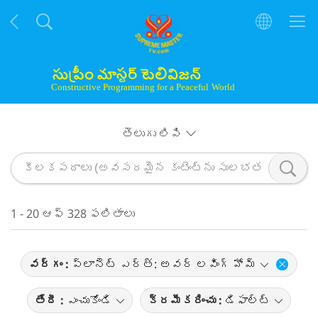
తెలుగు లిపి
1 - 20 ఆఫ్ 328 ఫలితాలు
వర్గం :
ప్లానెట్ ఎర్త్: అవర్ లవింగ్ హోమ్
తేదీ :
ఎంచుకోండి
క్రమీకరించు :
డిఫాల్ట్