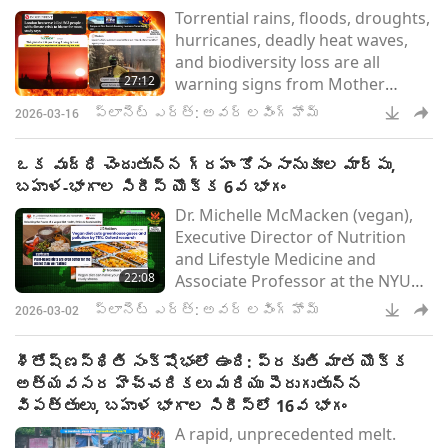
Torrential rains, floods, droughts,
hurricanes, deadly heat waves,
and biodiversity loss are all
27:12
warning signs from Mother
Nature about the imminent
ప్లానెట్ ఎర్త్: అవర్ లవింగ్ హోమ్
2026-03-16
dangers of climate change.
ఒక వృద్ధి చెందుతున్న గ్రహం కోసం సానుకూల మార్పు,
బహుళ-భాగాల సిరీస్ యొక్క 6వ భాగం
Dr. Michelle McMacken (vegan),
Executive Director of Nutrition
and Lifestyle Medicine and
22:08
Associate Professor at the NYU
Grossman School of Medicine,
ప్లానెట్ ఎర్త్: అవర్ లవింగ్ హోమ్
2026-03-02
says, “In just a short time, I’ve
seen many patients avoid or
శీతోష్ణస్థితి సంక్షోభంలో ఉంది: ప్రకృతి మాత యొక్క
decrease medications, prevent
అత్యవసర హెచ్చరికలు మరియు పెరుగుతున్న
diabetes, lose weight, and reduce
విపత్తులు, బహుళ భాగాల సిరీస్‌లో 16వ భాగం
their cardiovascular risk by
A rapid, unprecedented melt.
moving towards or fully adopting