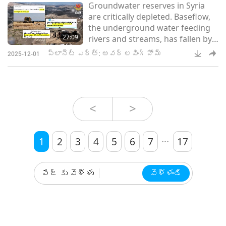
Groundwater reserves in Syria
are critically depleted. Baseflow,
the underground water feeding
27:09
rivers and streams, has fallen by
80% nationwide and by more
ప్లానెట్ ఎర్త్: అవర్ లవింగ్ హోమ్
2025-12-01
than 90% in some areas.
<
>
...
1
2
3
4
5
6
7
17
పేజ్ కు వెళ్ళు
వెళ్ళండి