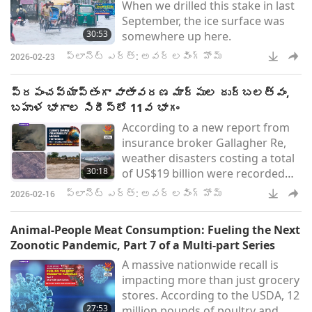
When we drilled this stake in last
a plant-based diet.”
September, the ice surface was
30:53
somewhere up here.
ప్లానెట్ ఎర్త్: అవర్ లవింగ్ హోమ్
2026-02-23
ప్రపంచవ్యాప్తంగా వాతావరణ మార్పుల దుర్బలత్వం,
బహుళ భాగాల సిరీస్‌లో 11వ భాగం
According to a new report from
insurance broker Gallagher Re,
weather disasters costing a total
30:18
of US$19 billion were recorded
worldwide from January through
ప్లానెట్ ఎర్త్: అవర్ లవింగ్ హోమ్
2026-02-16
June of 2025. The events resulted
in an estimated US$134 billion in
Animal-People Meat Consumption: Fueling the Next
damages globally.
Zoonotic Pandemic, Part 7 of a Multi-part Series
A massive nationwide recall is
impacting more than just grocery
stores. According to the USDA, 12
27:53
million pounds of poultry and