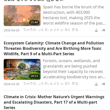
బహుళ భాగాల శ్రేణిలో 12వ భాగం
వాటిని పెట్టింది అంతరించిపోయే
Spain has borne the brunt of the
ప్రమాదంలో, కానీ చాలా బెదిరింపులు
destruction, with 403,000
కలిసి పనిచేస్తున్నాయి.
hectares lost, making 2025 the
25:46
worst wildfire season of the past
decade and the most devastating
ప్లానెట్ ఎర్త్: అవర్ లవింగ్ హోమ్
2026-04-20
of the 21st century in terms of
area burned.
Ecosystem Calamity: Climate Change and Pollution
Threaten Biodiversity and Are Birthing More Toxic
Wildlife, Part 9 of a Multi-Part Series
Forests, oceans, wetlands, and
grasslands are being pushed
beyond their capacity to recover,
28:53
accelerating biodiversity loss and
the breakdown of entire
ప్లానెట్ ఎర్త్: అవర్ లవింగ్ హోమ్
2026-03-30
ecosystems.
Climate in Crisis: Mother Nature’s Urgent Warnings
and Escalating Disasters, Part 17 of a Multi-part
Series