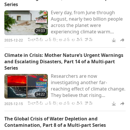
Series
Every day, from June through
August, nearly two billion people
across the planet were
29:03
experiencing climate warm
temperatures. And it’s really a
ప్లానెట్ ఎర్త్: అవర్ లవింగ్ హోమ్
2025-12-22
sign that climate change isn’t
something that’s happening in
Climate in Crisis: Mother Nature’s Urgent Warnings
the realm of science. It’s not
and Escalating Disasters, Part 14 of a Multi-part
something that’s just happening
Series
in the realm of politics. It’s
Researchers are now
happening in our daily lives, right
investigating another far-
here, right now.
reaching effect of climate change.
34:22
They believe that rising
temperatures could accelerate
ప్లానెట్ ఎర్త్: అవర్ లవింగ్ హోమ్
2025-12-15
and intensify volcanic eruptions.
The Global Crisis of Water Depletion and
Contamination, Part 8 of a Multi-part Series