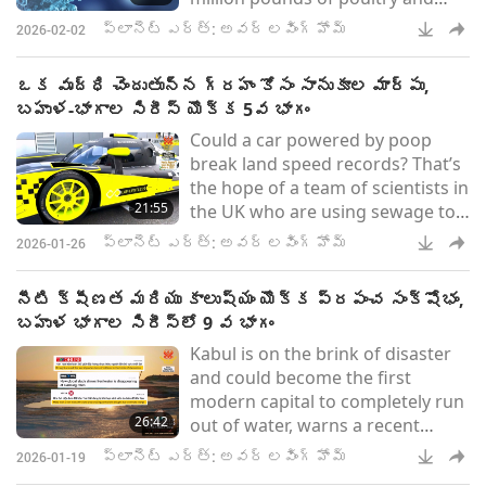
meat products are being pulled.
ప్లానెట్ ఎర్త్: అవర్ లవింగ్ హోమ్
2026-02-02
ఒక వృద్ధి చెందుతున్న గ్రహం కోసం సానుకూల మార్పు,
బహుళ-భాగాల సిరీస్ యొక్క 5వ భాగం
Could a car powered by poop
break land speed records? That’s
the hope of a team of scientists in
21:55
the UK who are using sewage to
power the new prototype race
ప్లానెట్ ఎర్త్: అవర్ లవింగ్ హోమ్
2026-01-26
car.
నీటి క్షీణత మరియు కాలుష్యం యొక్క ప్రపంచ సంక్షోభం,
బహుళ భాగాల సిరీస్‌లో 9 వ భాగం
Kabul is on the brink of disaster
and could become the first
modern capital to completely run
26:42
out of water, warns a recent
Mercy Corps report.
ప్లానెట్ ఎర్త్: అవర్ లవింగ్ హోమ్
2026-01-19