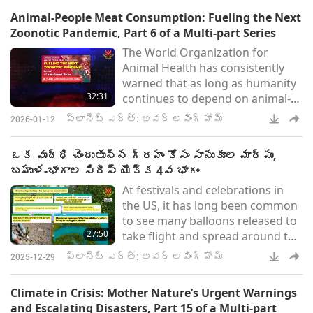
Animal-People Meat Consumption: Fueling the Next
Zoonotic Pandemic, Part 6 of a Multi-part Series
The World Organization for
Animal Health has consistently
warned that as long as humanity
32:31
continues to depend on animal-
folk for food and profit, new
ప్లానెట్ ఎర్త్: అవర్ లవింగ్ హోమ్
2026-01-12
pandemics are not a question of
if, but when.
ఒక వృద్ధి చెందుతున్న గ్రహం కోసం సానుకూల మార్పు,
బహుళ-భాగాల సిరీస్ యొక్క 4వ భాగం
At festivals and celebrations in
the US, it has long been common
to see many balloons released to
27:50
take flight and spread around the
skies. But this practice will soon
ప్లానెట్ ఎర్త్: అవర్ లవింగ్ హోమ్
2025-12-29
end. Florida and several other
states are imposing fines for
Climate in Crisis: Mother Nature’s Urgent Warnings
launching balloons into the sky.
and Escalating Disasters, Part 15 of a Multi-part