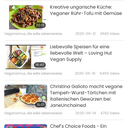
Kreative ungarische Küche:
Veganer Rühr-Tofu mit Gemüse
20:13
Veganismus, die edle Lebensweise
2020-06-21
4583
Views
Liebevolle Speisen für eine
liebevolle Welt – Loving Hut
Vegan Supply
16:40
Veganismus, die edle Lebensweise
2020-06-16
5459
Views
Christina Galioto macht vegane
Tempeh-Wurst-Törtchen mit
italienischen Gewürzen bei
16:01
JaneUnchained
Veganismus, die edle Lebensweise
2020-06-14
4752
Views
Chef's Choice Foods - Ein