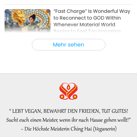
Veganismus, die edle Lebensweise
2020-04-26
5665
Views
“Fast Charge” Is Wonderful Way
to Reconnect to GOD Within
Whenever Material World
3:46
Begins to Feel Too Imposing
Bemerkenswerte Nachrichten
2026-08-05
1176
Views
Mehr sehen
Bemerkenswerte Nachrichten
38:07
Bemerkenswerte Nachrichten
2026-08-05
250
Views
Islamische Ethik zum Thema
Wasser: Auszüge aus dem
Hadith, Teil 1 von 2
“ LEBT VEGAN, BEWAHRT DEN FRIEDEN, TUT GUTES!
22:27
Sucht euch einen Meister, wenn ihr nach Hause gehen wollt!”
Worte der Weisheit
2026-08-05
242
Views
~ Die Höchste Meisterin Ching Hai (Veganerin)