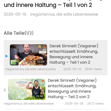
und innere Haltung – Teil 1 von 2
2026-05-19
Veganismus, die edle Lebensweise
Alle Teile
(1/2)
Derek Simnett (Veganer)
entschlüsselt: Ernährung,
Bewegung und innere
19:09
Haltung – Teil 1 von 2
Veganismus, die edle Lebensweise
2026-05-19
2990
Views
Derek Simnett (Veganer)
entschlüsselt: Ernährung,
2
Bewegung und innere
19:14
Haltung – Teil 2 von 2
Veganismus, die edle Lebensweise
2026-05-26
2672
Views