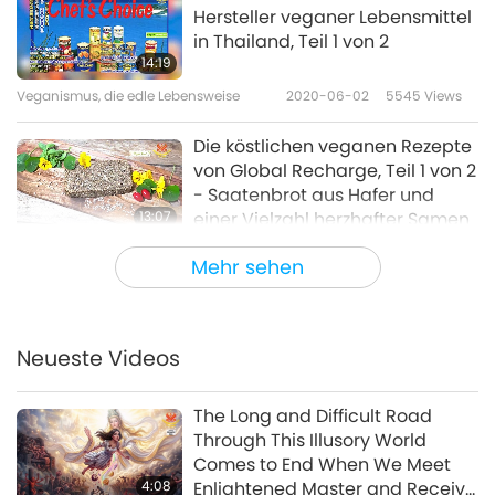
Hersteller veganer Lebensmittel
in Thailand, Teil 1 von 2
14:19
Veganismus, die edle Lebensweise
2020-06-02
5545
Views
Die köstlichen veganen Rezepte
von Global Recharge, Teil 1 von 2
- Saatenbrot aus Hafer und
13:07
einer Vielzahl herzhafter Samen
Veganismus, die edle Lebensweise
2020-05-31
4575
Views
Mehr sehen
Barbara Cole-Gates
(Veganerin) - Die Queen Bean
für Lean and Green Kids, Teil 1
Neueste Videos
14:49
von 2
Veganismus, die edle Lebensweise
2020-05-19
4731
Views
The Long and Difficult Road
Through This Illusory World
The San Francisco Veg Society –
Comes to End When We Meet
Veganismus an der Westküste
4:08
Enlightened Master and Receive