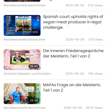
Initiation
Bemerkenswerte Nachrichten
2026-08-06
675
Views
14:17
Veganismus, die edle Lebensweise
2020-05-07
3908
Views
Spanish court upholds rights of
vegan meat producer in legal
Heißhunger auf veganes Fast
challenge.
Food, Teil 1 von 2
2:01
Bemerkenswerte Nachrichten
2026-08-06
279
Views
13:45
Veganismus, die edle Lebensweise
2020-05-05
4383
Views
Die inneren Friedensgespräche
der Meisterin, Teil 1 von 2
Eine wundersame Gabe der
Natur: Der heilige Lotus, Teil 1 von
38:45
3
Zwischen Meisterin und Schülern
2026-08-06
758
Views
15:11
Veganismus, die edle Lebensweise
2020-05-03
4772
Views
MAPAs Frage an die Meisterin,
Teil 1 von 2
Die vegane Lanna-Küche
Thailands - Kaeng Khae-Curry
25:38
und gedämpfte Curry-Pilz-
Bemerkenswerte Nachrichten
2026-08-05
6979
Views
17:49
Pakete