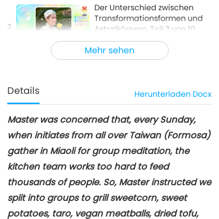
Der Unterschied zwischen
Transformationsformen und
3
Astralkörpern, Teil 3 von 10
35:16
Mehr sehen
Zwischen Meisterin und Schülern
2026-03-31
4894
Views
Der Unterschied zwischen
Transformationsformen und
Details
Herunterladen
Docx
4
Astralkörpern, Teil 4 von 10
34:23
Master was concerned that, every Sunday,
Zwischen Meisterin und Schülern
2026-04-01
4710
Views
when initiates from all over Taiwan (Formosa)
Der Unterschied zwischen
gather in Miaoli for group meditation, the
Transformationsformen und
5
Astralkörpern, Teil 5 von 10
kitchen team works too hard to feed
34:48
thousands of people. So, Master instructed we
Zwischen Meisterin und Schülern
2026-04-02
4538
Views
split into groups to grill sweetcorn, sweet
Der Unterschied zwischen
potatoes, taro, vegan meatballs, dried tofu,