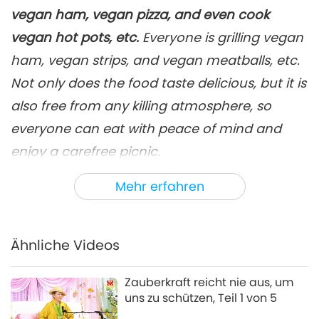
Transformationsformen und
vegan ham, vegan pizza, and even cook
6
Astralkörpern, Teil 6 von 10
36:26
vegan hot pots, etc.
Everyone is grilling vegan
Zwischen Meisterin und Schülern
2026-04-03
4385
Views
ham, vegan strips, and vegan meatballs, etc.
Not only does the food taste delicious, but it is
Der Unterschied zwischen
Transformationsformen und
also free from any killing atmosphere, so
7
Astralkörpern, Teil 7 von 10
everyone can eat with peace of mind and
33:25
enjoy a carefree picnic.
Zwischen Meisterin und Schülern
2026-04-04
4268
Views
This Sunday’s recipe is “Baked vegan pizza.”
Mehr erfahren
Der Unterschied zwischen
Transformationsformen und
Here’s how to make it:
8
Astralkörpern, Teil 8 von 10
37:57
1. Slice the vegan ham and grill it until it’s
Ähnliche Videos
Zwischen Meisterin und Schülern
2026-04-05
4140
Views
cooked.
Zauberkraft reicht nie aus, um
Der Unterschied zwischen
2. Take some toast or French, baguette, slice
uns zu schützen, Teil 1 von 5
Transformationsformen und
them diagonally and spread some tomato
9
Astralkörpern, Teil 9 von 10