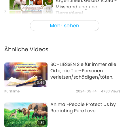
Argentinien: Gesetz 14346 -
Misshandlung und
3
Tierquälerei
0:40
Mehr sehen
Kurzfilme
2017-10-10
3322
Views
Australien: Tier-Individuen-
Schutzgesetze nach Staat
Ähnliche Videos
4
oder Territorium
1:08
SCHLIESSEN Sie für immer alle
Kurzfilme
2017-10-10
3425
Views
Orte, die Tier-Personen
verletzen/schädigen/töten.
Österreich: Bundesgesetz
0:46
über den Schutz der Tiere
Kurzfilme
2024-05-14
4783
Views
5
1:27
Animal-People Protect Us by
Kurzfilme
2017-10-10
3239
Views
Radiating Pure Love
Die Bahamas: Tierschutz- und
1:35
Kontrollgesetz, 2010