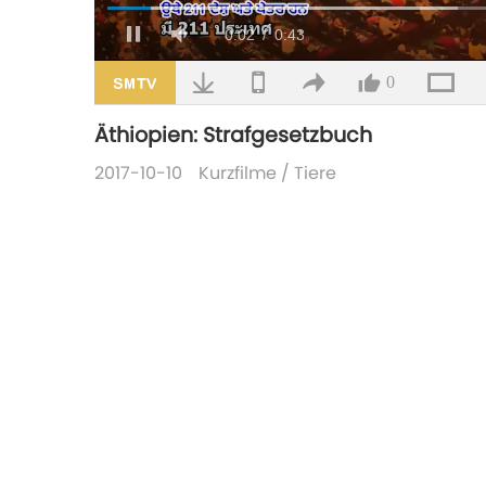
Geladen
:
44.54%
Aktueller
0:02
/
Dauer
0:43
Pause
Stumm
schalten
Zeitpunkt
0
Äthiopien: Strafgesetzbuch
2017-10-10
Kurzfilme
/
Tiere