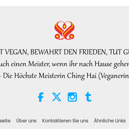
16
161
BT VEGAN, BEWAHRT DEN FRIEDEN, TUT G
uch einen Meister, wenn ihr nach Hause gehen
~ Die Höchste Meisterin Ching Hai (Veganerin
16
16
seite
Über uns
Kontaktieren Sie uns
Ähnliche Links