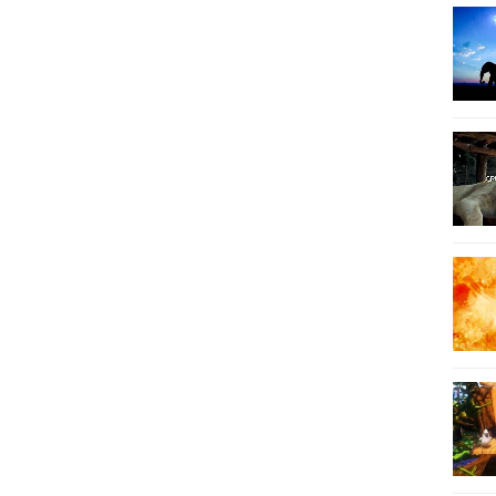
15
15
15
15