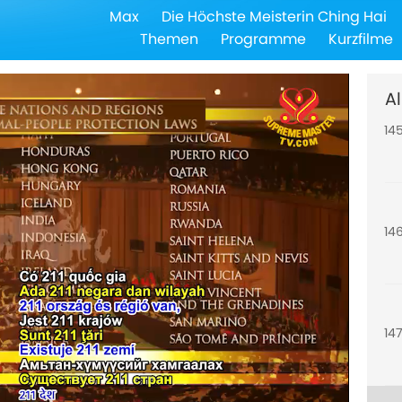
Max
Die Höchste Meisterin Ching Hai
14
Themen
Programme
Kurzfilme
Al
14
14
14