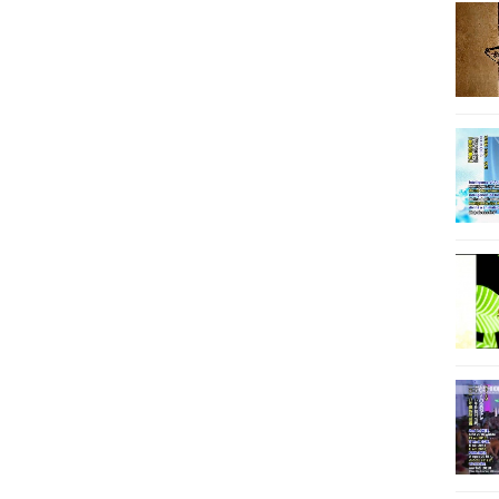
15
15
15
15