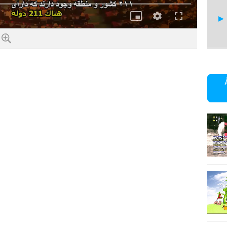
Bild-
Qualität
Vollbild
im-
Bild
14
15
151