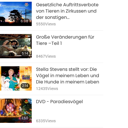
Guinea:
Gesetzliche Auftrittsverbote
Strafgesetzbuch
von Tieren in Zirkussen und
6
der sonstigen
0:54
6:08
3451
Views
Unterhaltungsindustrie
5550
Views
Guyana:
Große Veränderungen für
Strafgesetzbuch
Tiere –Teil 1
7
0:52
5:14
3236
Views
8467
Views
Haiti:
Stella Stevens stellt vor: Die
Strafgesetzbuch
Vögel in meinem Leben und
8
Die Hunde in meinem Leben
0:46
2:14
3413
Views
12435
Views
Indonesien:
DVD - Paradiesvögel
Strafgesetzbuch
9
Artikel 302
0:52
1:50
3308
Views
6335
Views