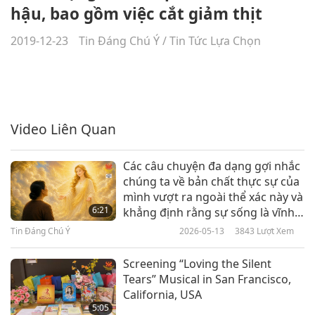
hậu, bao gồm việc cắt giảm thịt
2019-12-23
Tin Đáng Chú Ý
/
Tin Tức Lựa Chọn
Video Liên Quan
Các câu chuyện đa dạng gợi nhắc
chúng ta về bản chất thực sự của
mình vượt ra ngoài thể xác này và
6:21
khẳng định rằng sự sống là vĩnh
cửu và Thượng Đế là Tình Thương
Tin Đáng Chú Ý
2026-05-13
3843
Lượt Xem
và Lòng Nhân Từ vô hạn.
Screening “Loving the Silent
Tears” Musical in San Francisco,
California, USA
5:05