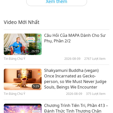
Xem thêm
Thông điệp từ Thiên Đàng:
“những ngọn hải đăng hòa bình
thế giới”
Video Mới Nhất
0:33
Tin Đáng Chú Ý
2026-05-11
6635
Lượt Xem
Câu Hỏi Của MAPA Dành Cho Sư
Phụ, Phần 2/2
Tin Đáng Chú Ý
26:55
Tin Đáng Chú Ý
2026-08-09
2767
Lượt Xem
34:36
Tin Đáng Chú Ý
2026-05-11
2509
Lượt Xem
Shakyamuni Buddha (vegan)
Once Incarnated as Gecko-
Đây là một mẹo nhà bếp đơn giản
person, so We Must Never Judge
giúp việc sơ chế đu đủ trở nên dễ
5:29
Souls, Beings We Encounter
dàng và thoải mái hơn.
Tin Đáng Chú Ý
2026-08-09
375
Lượt Xem
1:13
Tin Đáng Chú Ý
2026-05-10
3099
Lượt Xem
Chương Trình Tiên Tri, Phần 413 –
Đánh Thức Tình Thương Chân