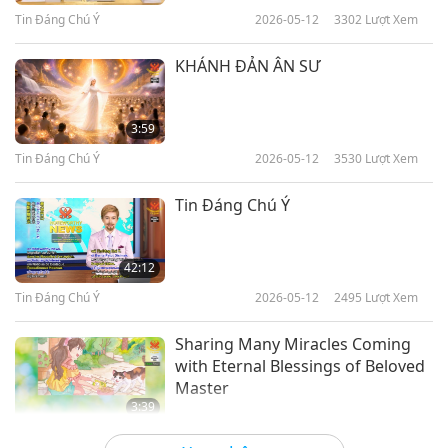
Tin Đáng Chú Ý
2026-05-12
3302
Lượt Xem
KHÁNH ĐẢN ÂN SƯ
3:59
Tin Đáng Chú Ý
2026-05-12
3530
Lượt Xem
Tin Đáng Chú Ý
42:12
Tin Đáng Chú Ý
2026-05-12
2495
Lượt Xem
Sharing Many Miracles Coming
with Eternal Blessings of Beloved
Master
3:39
Tin Đáng Chú Ý
2026-05-11
3404
Lượt Xem