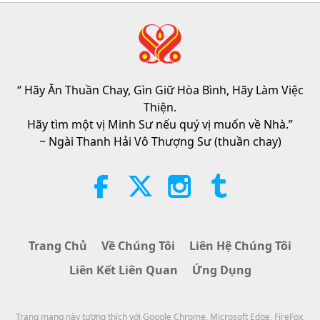
3:40
Tiết Mục Ngắn
2026-08-08
338
Lượt Xem
VEG TREND NEWS FROM
AROUND THE WORLD, April to
June 2026 - Part 2 of 2
“ Hãy Ăn Thuần Chay, Gìn Giữ Hòa Bình, Hãy Làm Việc
4:58
Thiện.
Tiết Mục Ngắn
2026-08-08
299
Lượt Xem
Hãy tìm một vị Minh Sư nếu quý vị muốn về Nhà.”
~ Ngài Thanh Hải Vô Thượng Sư (thuần chay)
Sức Mạnh Của Tình Thương, Phần
1/5
38:08
Giữa Thầy và Trò
2026-08-08
892
Lượt Xem
Trang Chủ
Về Chúng Tôi
Liên Hệ Chúng Tôi
There Is No Need to Be Afraid of
Liên Kết Liên Quan
Ứng Dụng
Negative Power When We Are
Using Supreme Master TV Max
4:25
Because Energy Generated from
It Is Far More Powerful than Any
Trang mạng này tương thích với Google Chrome, Microsoft Edge, FireFox,