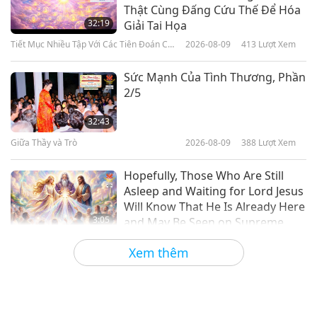
Tin Đáng Chú Ý
Thật Cùng Đấng Cứu Thế Để Hóa
32:19
Giải Tai Họa
Tiết Mục Nhiều Tập Với Các Tiên Đoán Cổ
2026-08-09
413
Lượt Xem
36:10
Xưa Về Địa Cầu
Tin Đáng Chú Ý
2026-05-10
2473
Lượt Xem
Sức Mạnh Của Tình Thương, Phần
2/5
Tin Đáng Chú Ý
32:43
Giữa Thầy và Trò
2026-08-09
388
Lượt Xem
35:12
Tin Đáng Chú Ý
2026-05-09
2405
Lượt Xem
Hopefully, Those Who Are Still
Asleep and Waiting for Lord Jesus
Will Know That He Is Already Here
3:05
and May Be Seen on Supreme
Master Television
Tin Đáng Chú Ý
2026-08-08
872
Lượt Xem
Xem thêm
VEG TREND NEWS FROM
AROUND THE WORLD, April to
June 2026 - Part 1 of 2