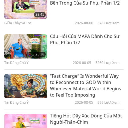
Bên Trong Của Sư Phụ, Phần 1/2
Trích Dẫn Lời Của Ngài Thanh Hải
Vô Thượng Sư Về Cá Voi
38:45
Giữa Thầy và Trò
2026-08-06
378
Lượt Xem
1:45
Tiết Mục Ngắn
2019-12-10
7913
Lượt Xem
Câu Hỏi Của MAPA Dành Cho Sư
Phụ, Phần 1/2
Trích Dẫn Lời Của Ngài Thanh Hải
Vô Thượng Sư Về Các Binh Sĩ
25:38
Tin Đáng Chú Ý
2026-08-05
5260
Lượt Xem
2:58
Tiết Mục Ngắn
2019-11-17
6859
Lượt Xem
“Fast Charge” Is Wonderful Way
to Reconnect to GOD Within
Làm Sao Để Được Gia Trì Nhiều
Whenever Material World Begins
Nhất – Phần 1
3:46
to Feel Too Imposing
Tin Đáng Chú Ý
2026-08-05
999
Lượt Xem
1:27
Tiết Mục Ngắn
2019-04-03
15100
Lượt Xem
Tiếng Hót Đầy Xúc Động Của Một
Người-Thân-Chim