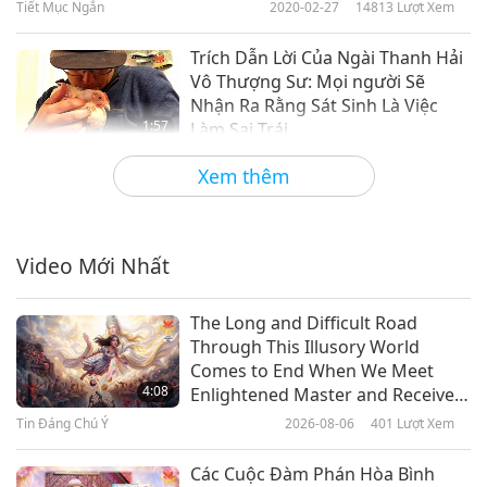
Tiết Mục Ngắn
2020-02-27
14813
Lượt Xem
Trích Dẫn Lời Của Ngài Thanh Hải
Vô Thượng Sư: Mọi người Sẽ
Nhận Ra Rằng Sát Sinh Là Việc
1:57
Làm Sai Trái
Tiết Mục Ngắn
2020-02-01
21048
Lượt Xem
Xem thêm
Trích Dẫn Lời Của Ngài Thanh Hải
Vô Thượng Sư: Luật Bảo Vệ Động
Vật
Video Mới Nhất
2:07
Tiết Mục Ngắn
2020-02-01
7220
Lượt Xem
The Long and Difficult Road
Through This Illusory World
Trích Dẫn Lời Của Ngài Thanh Hải
Comes to End When We Meet
Vô Thượng Sư: Ngành Chăn Nuôi
4:08
Enlightened Master and Receive
Là Động Lực Chính Gây Ra Nạn
Initiation
Tin Đáng Chú Ý
2026-08-06
401
Lượt Xem
4:00
Phá Rừng Toàn Cầu
Tiết Mục Ngắn
2020-02-01
6848
Lượt Xem
Các Cuộc Đàm Phán Hòa Bình