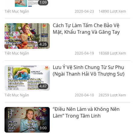
1:09
vốn liên kết với đời sống của mình. Chúng ta
Tiết Mục Ngắn
2020-04-23
14890
Lượt Xem
phải bảo vệ họ bởi vì họ là chúng ta – bởi vì nếu
Cách Tự Làm Tấm Che Bảo Vệ
chúng ta không bảo vệ họ, chúng ta sẽ dễ bị nạn
Mặt, Khẩu Trang Và Găng Tay
vì Thiên Đàng sẽ không tha thứ cho chúng ta
4:26
nếu chúng ta đối xử với các loài đồng cư khác
Tiết Mục Ngắn
2020-04-19
18368
Lượt Xem
không tốt.
Lưu Ý Vệ Sinh Chung Từ Sư Phụ
(Ngài Thanh Hải Vô Thượng Sư)
4:47
Tiết Mục Ngắn
2020-04-10
28259
Lượt Xem
“Điều Nên Làm và Không Nên
Làm” Trong Tâm Linh
3:00