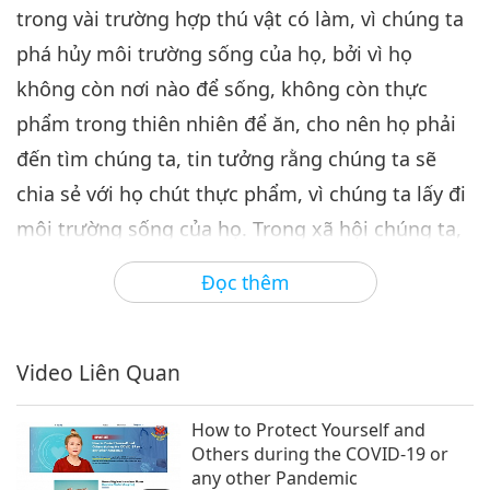
trong vài trường hợp thú vật có làm, vì chúng ta
phá hủy môi trường sống của họ, bởi vì họ
không còn nơi nào để sống, không còn thực
phẩm trong thiên nhiên để ăn, cho nên họ phải
đến tìm chúng ta, tin tưởng rằng chúng ta sẽ
chia sẻ với họ chút thực phẩm, vì chúng ta lấy đi
môi trường sống của họ. Trong xã hội chúng ta,
nếu lấy đi thứ gì từ người khác, chúng ta sẽ trả
Đọc thêm
lại bằng cái gì đó. Cho nên thú vật tin tưởng
rằng chúng ta sẽ trả lại họ một ít thực phẩm.
Nhưng, bất luận thế nào, chúng ta luôn luôn sát
Video Liên Quan
hại họ nếu thú vật đến quá gần.
How to Protect Yourself and
Nếu chúng ta muốn tự gọi mình là loài người
Others during the COVID-19 or
any other Pandemic
văn minh, chúng ta phải bảo vệ đời sống thú vật