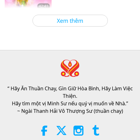
42:41
Giữa Thầy và Trò
2026-08-05
780
Lượt Xem
Xem thêm
It Is Joy to Hear That GOD’s
Disciple’s Kind Actions and Loving
Demeanor Were Appreciated by
4:31
School Community
Tin Đáng Chú Ý
2026-08-04
1040
Lượt Xem
Tin Đáng Chú Ý
“ Hãy Ăn Thuần Chay, Gìn Giữ Hòa Bình, Hãy Làm Việc
32:52
Thiện.
Tin Đáng Chú Ý
2026-08-04
327
Lượt Xem
Hãy tìm một vị Minh Sư nếu quý vị muốn về Nhà.”
~ Ngài Thanh Hải Vô Thượng Sư (thuần chay)
Phân Tích về Thú Vui: Trích Tuyển
Tác Phẩm Của Pierre Gassendi
(trường chay), Phần 2/2
19:31