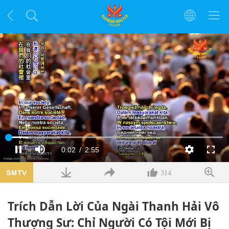
Đã
tải
:
Thời
0:02
/
Độ
2:55
Tạm
Tắt
Chất
Toàn
10.35%
dừng
tiếng
lượng
màn
hình
gian
dài
314
hiện
Trích Dẫn Lời Của Ngài Thanh Hải Vô
tại
Thượng Sư: Chỉ Người Có Tội Mới Bị