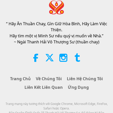
Đạo Đức Hồi Giáo Về Nước: Trích
Tuyển Kinh Hadith, Phần 1/2
“ Hãy Ăn Thuần Chay, Gìn Giữ Hòa Bình, Hãy Làm Việc
22:27
Thiện.
Lời Thánh Khải
2026-08-05
270
Lượt Xem
Hãy tìm một vị Minh Sư nếu quý vị muốn về Nhà.”
~ Ngài Thanh Hải Vô Thượng Sư (thuần chay)
Không Chỉ Canxi: Những Thói
Quen Hằng Ngày Định Hình Sức
Khỏe Xương
21:56
Sống Vui Sống Khỏe
2026-08-05
307
Lượt Xem
Trang Chủ
Về Chúng Tôi
Liên Hệ Chúng Tôi
Mặt Trăng: Người Bạn Đồng Hành
Liên Kết Liên Quan
Ứng Dụng
Rực Sáng Trên Bầu Trời Của
Chúng Ta, Phần 2/2
25:09
Trang mạng này tương thích với Google Chrome, Microsoft Edge, FireFox,
Khoa Học và Tâm Linh
2026-08-05
293
Lượt Xem
Safari hoặc Opera.
Bản Quyền ©Hội Quốc Tế Thanh Hải Vô Thượng Sư. Đã Đăng Ký Bản