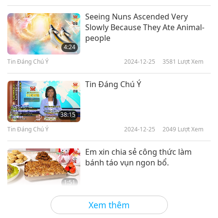
Seeing Nuns Ascended Very
Slowly Because They Ate Animal-
people
4:24
Tin Đáng Chú Ý
2024-12-25
3581
Lượt Xem
Tin Đáng Chú Ý
38:15
Tin Đáng Chú Ý
2024-12-25
2049
Lượt Xem
Em xin chia sẻ công thức làm
bánh táo vụn ngon bổ.
1:51
Tin Đáng Chú Ý
2024-12-24
3628
Lượt Xem
Xem thêm