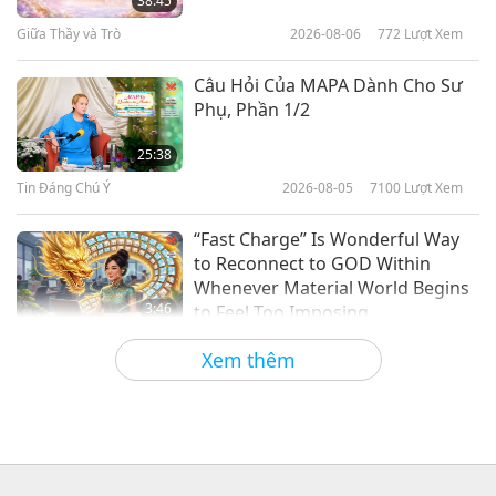
38:45
Giữa Thầy và Trò
2026-08-06
772
Lượt Xem
41:12
Tin Đáng Chú Ý
2024-12-22
2121
Lượt Xem
Câu Hỏi Của MAPA Dành Cho Sư
Phụ, Phần 1/2
Miso Soup Easy to Prepare, Tasty
and Good for Health
25:38
Tin Đáng Chú Ý
2026-08-05
7100
Lượt Xem
1:13
Tin Đáng Chú Ý
2024-02-18
2747
Lượt Xem
“Fast Charge” Is Wonderful Way
to Reconnect to GOD Within
Whenever Material World Begins
3:46
to Feel Too Imposing
Tin Đáng Chú Ý
2026-08-05
1206
Lượt Xem
Xem thêm
Tin Đáng Chú Ý
38:07
Tin Đáng Chú Ý
2026-08-05
269
Lượt Xem