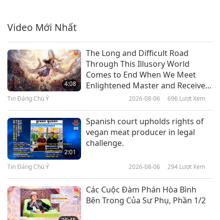
Tốt nhất là theo đuổi sự tiến bộ
về mặt tâm linh vì không có thời
gian để lãng phí.
Video Mới Nhất
5:08
Tin Đáng Chú Ý
2024-12-24
5683
Lượt Xem
The Long and Difficult Road
Through This Illusory World
Tin Đáng Chú Ý
Comes to End When We Meet
4:08
Enlightened Master and Receive
Initiation
Tin Đáng Chú Ý
2026-08-06
696
Lượt Xem
39:08
Tin Đáng Chú Ý
2024-12-24
2158
Lượt Xem
Spanish court upholds rights of
vegan meat producer in legal
Tin Đáng Chú Ý
challenge.
2:01
Tin Đáng Chú Ý
2026-08-06
294
Lượt Xem
35:18
Tin Đáng Chú Ý
2024-12-23
2087
Lượt Xem
Các Cuộc Đàm Phán Hòa Bình
Bên Trong Của Sư Phụ, Phần 1/2
Tin Đáng Chú Ý