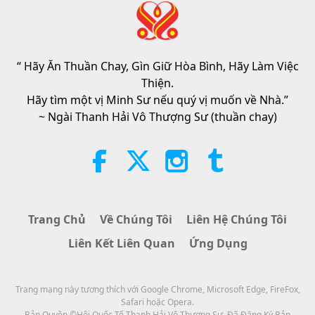
Các Cuộc Đàm Phán Hòa Bình
Bên Trong Của Sư Phụ, Phần 1/2
“ Hãy Ăn Thuần Chay, Gìn Giữ Hòa Bình, Hãy Làm Việc
38:45
Thiện.
Giữa Thầy và Trò
2026-08-06
1189
Lượt Xem
Hãy tìm một vị Minh Sư nếu quý vị muốn về Nhà.”
~ Ngài Thanh Hải Vô Thượng Sư (thuần chay)
Spanish court upholds rights of
vegan meat producer in legal
challenge.
2:01
Tin Đáng Chú Ý
2026-08-06
431
Lượt Xem
Trang Chủ
Về Chúng Tôi
Liên Hệ Chúng Tôi
Câu Hỏi Của MAPA Dành Cho Sư
Liên Kết Liên Quan
Ứng Dụng
Phụ, Phần 1/2
25:38
Trang mạng này tương thích với Google Chrome, Microsoft Edge, FireFox,
Tin Đáng Chú Ý
2026-08-05
8272
Lượt Xem
Safari hoặc Opera.
Bản Quyền ©Hội Quốc Tế Thanh Hải Vô Thượng Sư. Đã Đăng Ký Bản