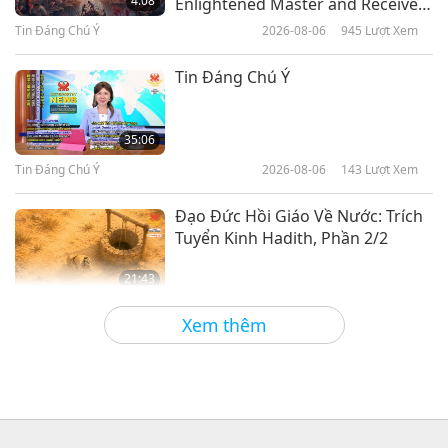
4:08
Enlightened Master and Receive
Initiation
Tin Đáng Chú Ý
2026-08-06
945
Lượt Xem
30:59
Tin Đáng Chú Ý
2020-08-19
2999
Lượt Xem
Tin Đáng Chú Ý
United Nations report calls for
better treatment of animals
35:06
Tin Đáng Chú Ý
2026-08-06
143
Lượt Xem
30:59
Tin Đáng Chú Ý
2020-08-19
3712
Lượt Xem
Đạo Đức Hồi Giáo Về Nước: Trích
Tuyển Kinh Hadith, Phần 2/2
21:43
Lời Thánh Khải
2026-08-06
144
Lượt Xem
Xem thêm
Tammy Fry (thuần chay): Gieo
Mầm Cho Một Thế Giới Nhân Ái
Hơn, Phần 1/2
19:47
Danh Nhân Trường Chay
2026-08-06
128
Lượt Xem