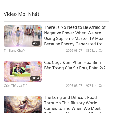
Tin Đáng Chú Ý
Video Mới Nhất
29:53
Tin Đáng Chú Ý
2020-08-22
3257
Lượt Xem
There Is No Need to Be Afraid of
Negative Power When We Are
Tin Đáng Chú Ý
Using Supreme Master TV Max
4:25
Because Energy Generated from
It Is Far More Powerful than Any
Tin Đáng Chú Ý
2026-08-07
889
Lượt Xem
32:52
Negative Entity
Tin Đáng Chú Ý
2020-08-21
3083
Lượt Xem
Các Cuộc Đàm Phán Hòa Bình
Bên Trong Của Sư Phụ, Phần 2/2
Tin Đáng Chú Ý
30:54
Giữa Thầy và Trò
2026-08-07
976
Lượt Xem
28:48
Tin Đáng Chú Ý
2020-08-20
3200
Lượt Xem
The Long and Difficult Road
Through This Illusory World
Tin Đáng Chú Ý
Comes to End When We Meet