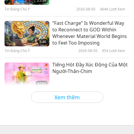
25:38
Tin Đáng Chú Ý
2026-08-05
4646
Lượt Xem
30:35
Tin Đáng Chú Ý
2024-07-04
2505
Lượt Xem
“Fast Charge” Is Wonderful Way
to Reconnect to GOD Within
Tin Đáng Chú Ý
Whenever Material World Begins
3:46
to Feel Too Imposing
Tin Đáng Chú Ý
2026-08-05
954
Lượt Xem
31:30
Tin Đáng Chú Ý
2024-07-03
3514
Lượt Xem
Tiếng Hót Đầy Xúc Động Của Một
Người-Thân-Chim
42:41
Giữa Thầy và Trò
2026-08-05
731
Lượt Xem
Xem thêm
It Is Joy to Hear That GOD’s
Disciple’s Kind Actions and Loving
Demeanor Were Appreciated by
4:31
School Community
Tin Đáng Chú Ý
2026-08-04
990
Lượt Xem