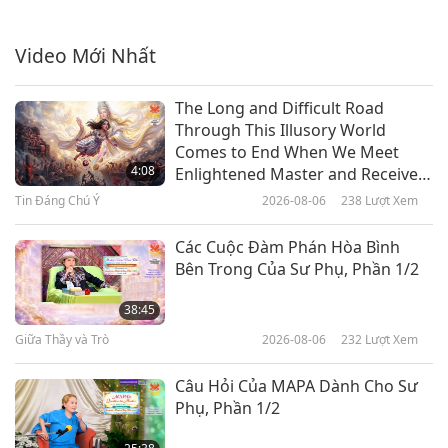
Tin Đáng Chú Ý
Video Mới Nhất
33:04
Tin Đáng Chú Ý
2024-07-07
2577
Lượt Xem
The Long and Difficult Road
Through This Illusory World
Tin Đáng Chú Ý
Comes to End When We Meet
4:08
Enlightened Master and Receive
Initiation
Tin Đáng Chú Ý
2026-08-06
238
Lượt Xem
34:01
Tin Đáng Chú Ý
2024-07-06
2695
Lượt Xem
Các Cuộc Đàm Phán Hòa Bình
Bên Trong Của Sư Phụ, Phần 1/2
Tin Đáng Chú Ý
38:45
Giữa Thầy và Trò
2026-08-06
232
Lượt Xem
33:23
Tin Đáng Chú Ý
2024-07-05
2549
Lượt Xem
Câu Hỏi Của MAPA Dành Cho Sư
Phụ, Phần 1/2
Tin Đáng Chú Ý