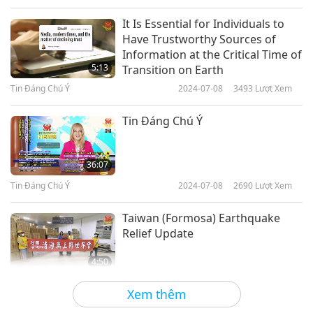
It Is Essential for Individuals to
Have Trustworthy Sources of
Information at the Critical Time of
5:13
Transition on Earth
Tin Đáng Chú Ý
2024-07-08
3493
Lượt Xem
Tin Đáng Chú Ý
36:07
Tin Đáng Chú Ý
2024-07-08
2690
Lượt Xem
Taiwan (Formosa) Earthquake
Relief Update
4:50
Tin Đáng Chú Ý
2024-07-07
4033
Lượt Xem
Xem thêm