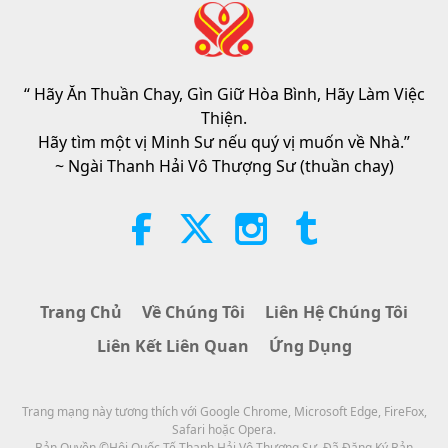
Tin Đáng Chú Ý
“ Hãy Ăn Thuần Chay, Gìn Giữ Hòa Bình, Hãy Làm Việc
32:52
Thiện.
Tin Đáng Chú Ý
2026-08-04
294
Lượt Xem
Hãy tìm một vị Minh Sư nếu quý vị muốn về Nhà.”
~ Ngài Thanh Hải Vô Thượng Sư (thuần chay)
Phân Tích về Thú Vui: Trích Tuyển
Tác Phẩm Của Pierre Gassendi
(trường chay), Phần 2/2
19:31
Lời Thánh Khải
2026-08-04
267
Lượt Xem
Trang Chủ
Về Chúng Tôi
Liên Hệ Chúng Tôi
Sự Tích Cây Vú Sữa, Phần 2/2
Liên Kết Liên Quan
Ứng Dụng
36:01
Trang mạng này tương thích với Google Chrome, Microsoft Edge, FireFox,
Dấu Tích Văn Hóa Khắp Nẻo Thế Gian
2026-08-04
301
Lượt Xem
Safari hoặc Opera.
Bản Quyền ©Hội Quốc Tế Thanh Hải Vô Thượng Sư. Đã Đăng Ký Bản