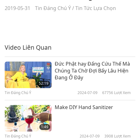
2019-05-31
Tin Đáng Chú Ý
/
Tin Tức Lựa Chọn
Video Liên Quan
Đức Phật hay Đấng Cứu Thế Mà
Chúng Ta Chờ Đợi Bấy Lâu Hiện
Đang Ở Đây
52:19
Tin Đáng Chú Ý
2024-07-09
67756
Lượt Xem
Make DIY Hand Sanitizer
1:49
Tin Đáng Chú Ý
2024-07-09
3908
Lượt Xem