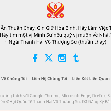
 Ăn Thuần Chay, Gìn Giữ Hòa Bình, Hãy Làm Việc 
Hãy tìm một vị Minh Sư nếu quý vị muốn về Nhà.
~ Ngài Thanh Hải Vô Thượng Sư (thuần chay)
Về Chúng Tôi
Liên Hệ Chúng Tôi
Liên Kết Liên Quan
ương thích với Google Chrome, Microsoft Edge, FireFox, S
ền ©Hội Quốc Tế Thanh Hải Vô Thượng Sư. Đã Đăng Ký Bả