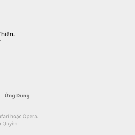
Thiện.
”
Ứng Dụng
afari hoặc Opera.
n Quyền.