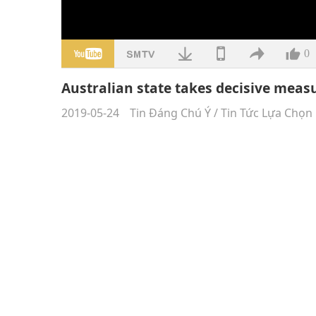
0
Australian state takes decisive measu
2019-05-24
Tin Đáng Chú Ý
/
Tin Tức Lựa Chọn