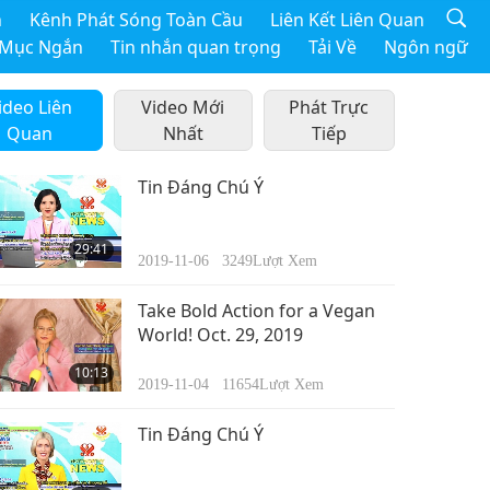
h
Kênh Phát Sóng Toàn Cầu
Liên Kết Liên Quan
 Mục Ngắn
Tin nhắn quan trọng
Tải Về
Ngôn ngữ
ideo Liên
Video Mới
Phát Trực
Quan
Nhất
Tiếp
Tin Đáng Chú Ý
29:41
2019-11-06
3249
Lượt Xem
Take Bold Action for a Vegan
World! Oct. 29, 2019
10:13
2019-11-04
11654
Lượt Xem
Tin Đáng Chú Ý