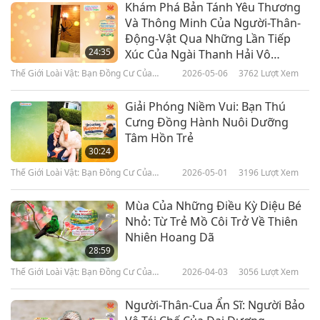
Khám Phá Bản Tánh Yêu Thương
Và Thông Minh Của Người-Thân-
Động-Vật Qua Những Lần Tiếp
24:35
Xúc Của Ngài Thanh Hải Vô
Thượng Sư (thuần chay): Phần 1
Thế Giới Loài Vật: Bạn Đồng Cư Của
2026-05-06
3762
Lượt Xem
Trong Loạt Chương Trình Nhiều
Chúng Ta
Phần
Giải Phóng Niềm Vui: Bạn Thú
Cưng Đồng Hành Nuôi Dưỡng
Tâm Hồn Trẻ
30:24
Thế Giới Loài Vật: Bạn Đồng Cư Của
2026-05-01
3196
Lượt Xem
Chúng Ta
Mùa Của Những Điều Kỳ Diệu Bé
Nhỏ: Từ Trẻ Mồ Côi Trở Về Thiên
Nhiên Hoang Dã
28:59
Thế Giới Loài Vật: Bạn Đồng Cư Của
2026-04-03
3056
Lượt Xem
Chúng Ta
Người-Thân-Cua Ẩn Sĩ: Người Bảo