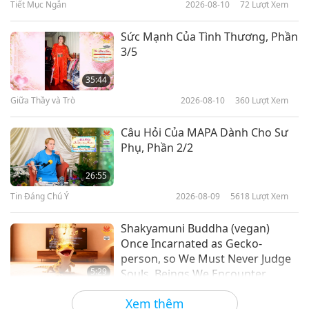
Tiết Mục Ngắn
2026-08-10
72
Lượt Xem
23:27
Thế Giới Loài Vật: Bạn Đồng Cư Của
2024-05-17
4112
Lượt Xem
Sức Mạnh Của Tình Thương, Phần
Chúng Ta
3/5
Đối Xử Tử Tế Với Người-Thân-Loài
Vật: Phần 1 Trong Loạt Tiết Mục
35:44
Nhiều Phần
Giữa Thầy và Trò
2026-08-10
360
Lượt Xem
25:28
Thế Giới Loài Vật: Bạn Đồng Cư Của
2024-05-06
4097
Lượt Xem
Câu Hỏi Của MAPA Dành Cho Sư
Chúng Ta
Phụ, Phần 2/2
Chủng Tộc Bút Biển Đa Dạng:
Người Xây Dựng Môi Trường
26:55
Sống Cho Các Cánh Đồng Sống
Tin Đáng Chú Ý
2026-08-09
5618
Lượt Xem
23:36
Động Dưới Nước
Thế Giới Loài Vật: Bạn Đồng Cư Của
2024-05-03
3872
Lượt Xem
Shakyamuni Buddha (vegan)
Chúng Ta
Once Incarnated as Gecko-
person, so We Must Never Judge
5:29
Souls, Beings We Encounter
Tin Đáng Chú Ý
2026-08-09
717
Lượt Xem
Xem thêm