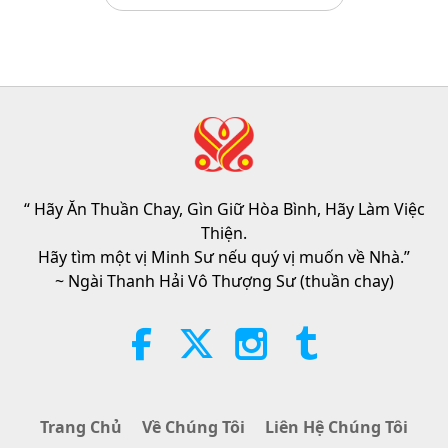
Frozen broccoli cooks beautifully
in the air fryer without needing to
be thawed first.
1:43
Tin Đáng Chú Ý
2026-08-09
334
Lượt Xem
Chương Trình Tiên Tri, Phần 413 –
Đánh Thức Tình Thương Chân
Thật Cùng Đấng Cứu Thế Để Hóa
“ Hãy Ăn Thuần Chay, Gìn Giữ Hòa Bình, Hãy Làm Việc
32:19
Giải Tai Họa
Thiện.
Tiết Mục Nhiều Tập Với Các Tiên Đoán Cổ
2026-08-09
807
Lượt Xem
Hãy tìm một vị Minh Sư nếu quý vị muốn về Nhà.”
Xưa Về Địa Cầu
~ Ngài Thanh Hải Vô Thượng Sư (thuần chay)
Sức Mạnh Của Tình Thương, Phần
2/5
32:43
Giữa Thầy và Trò
2026-08-09
809
Lượt Xem
Trang Chủ
Về Chúng Tôi
Liên Hệ Chúng Tôi
Hopefully, Those Who Are Still