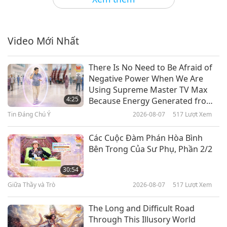
Giải Gương Từ Bi Sáng Ngời Thế
Giới: Hội Bảo Vệ Động Vật Faithful
Friends
Video Mới Nhất
13:33
Giải Gương Sáng Ngời Thế Giới
2020-08-05
3851
Lượt Xem
There Is No Need to Be Afraid of
Negative Power When We Are
Giải Gương Từ Bi Sáng Ngời Thế
Using Supreme Master TV Max
Giới: Tổ Chức Giải Cứu Động Vật
4:25
Because Energy Generated from
The Gentle Barn, Phần 1/2
It Is Far More Powerful than Any
Tin Đáng Chú Ý
2026-08-07
517
Lượt Xem
12:30
Negative Entity
Giải Gương Sáng Ngời Thế Giới
2020-07-22
3972
Lượt Xem
Các Cuộc Đàm Phán Hòa Bình
Bên Trong Của Sư Phụ, Phần 2/2
Giải Gương Từ Bi Sáng Ngời Thế
Giới: Những Nỗ Lực Cao Quý Của
30:54
Tổ Chức Mercy for Animals, Phần
Giữa Thầy và Trò
2026-08-07
517
Lượt Xem
14:56
1/2
Giải Gương Sáng Ngời Thế Giới
2020-07-08
4290
Lượt Xem
The Long and Difficult Road
Through This Illusory World
Giải Gương Anh Hùng Sáng Ngời