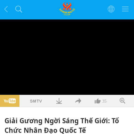
35
Giải Gương Ngời Sáng Thế Giới: Tổ
Chức Nhân Đạo Quốc Tế