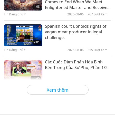
Comes to End When We Meet
Thế Giới: Milo – Chú Chó Pitbull
4:08
Enlightened Master and Receive
Thiên Thần Hộ Mệnh
Initiation
Tin Đáng Chú Ý
2026-08-06
767
Lượt Xem
13:01
Giải Gương Sáng Ngời Thế Giới
2020-07-01
3765
Lượt Xem
Spanish court upholds rights of
vegan meat producer in legal
Giải Gương Từ Bi Sáng Ngời Thế
challenge.
Giới: Hành Động Nhanh Vì Đại
2:01
Nghĩa – Candice Payne
Tin Đáng Chú Ý
2026-08-06
355
Lượt Xem
14:17
Giải Gương Sáng Ngời Thế Giới
2020-06-24
4060
Lượt Xem
Các Cuộc Đàm Phán Hòa Bình
Bên Trong Của Sư Phụ, Phần 1/2
38:45
Giữa Thầy và Trò
2026-08-06
889
Lượt Xem
Xem thêm
Câu Hỏi Của MAPA Dành Cho Sư
Phụ, Phần 1/2
25:38