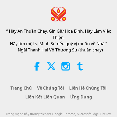
Tin Đáng Chú Ý
2026-08-05
7544
Lượt Xem
“Fast Charge” Is Wonderful Way
to Reconnect to GOD Within
Whenever Material World Begins
“ Hãy Ăn Thuần Chay, Gìn Giữ Hòa Bình, Hãy Làm Việc
3:46
to Feel Too Imposing
Thiện.
Tin Đáng Chú Ý
2026-08-05
1332
Lượt Xem
Hãy tìm một vị Minh Sư nếu quý vị muốn về Nhà.”
~ Ngài Thanh Hải Vô Thượng Sư (thuần chay)
Tin Đáng Chú Ý
38:07
Tin Đáng Chú Ý
2026-08-05
319
Lượt Xem
Trang Chủ
Về Chúng Tôi
Liên Hệ Chúng Tôi
Đạo Đức Hồi Giáo Về Nước: Trích
Liên Kết Liên Quan
Ứng Dụng
Tuyển Kinh Hadith, Phần 1/2
22:27
Trang mạng này tương thích với Google Chrome, Microsoft Edge, FireFox,
Lời Thánh Khải
2026-08-05
293
Lượt Xem