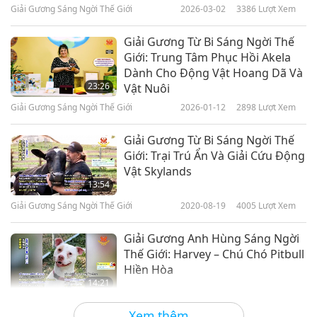
Giải Gương Sáng Ngời Thế Giới
2026-03-02
3386
Lượt Xem
Giải Gương Từ Bi Sáng Ngời Thế
Giới: Trung Tâm Phục Hồi Akela
Dành Cho Động Vật Hoang Dã Và
23:26
Vật Nuôi
Giải Gương Sáng Ngời Thế Giới
2026-01-12
2898
Lượt Xem
Giải Gương Từ Bi Sáng Ngời Thế
Giới: Trại Trú Ẩn Và Giải Cứu Động
Vật Skylands
13:54
Giải Gương Sáng Ngời Thế Giới
2020-08-19
4005
Lượt Xem
Giải Gương Anh Hùng Sáng Ngời
Thế Giới: Harvey – Chú Chó Pitbull
Hiền Hòa
14:21
Giải Gương Sáng Ngời Thế Giới
2020-08-12
3899
Lượt Xem
Xem thêm