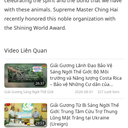
celebrating the spirit and the bond that we have
with these animals. Supreme Master Ching Hai
recently honored this noble organization with
the Shining World Award.
Video Liên Quan
Giải Gương Lãnh Đạo Bảo Vệ
Sáng Ngời Thế Giới: Bộ Môi
trường và Năng lượng Costa Rica
26:37
– Bảo vệ Những Cư dân của
Vương quốc Động vật
Giải Gương Sáng Ngời Thế Giới
2026-08-01
327
Lượt Xem
Giải Gương Từ Bi Sáng Ngời Thế
Giới: Trung Tâm Cứu Trợ Thung
Lũng Mặt Trăng tại Ukraine
29:53
(Ureign)