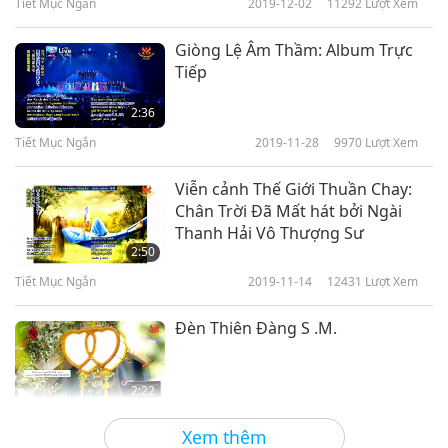
Tiết Mục Ngắn
2019-12-02
11292
Lượt Xem
Giòng Lệ Âm Thầm: Album Trực
Tiếp
2:36
Tiết Mục Ngắn
2019-11-28
9970
Lượt Xem
Viễn cảnh Thế Giới Thuần Chay:
Chân Trời Đã Mất hát bởi Ngài
Thanh Hải Vô Thượng Sư
2:50
Tiết Mục Ngắn
2019-11-14
12431
Lượt Xem
Đèn Thiên Đàng S .M.
2:22
Tiết Mục Ngắn
2019-11-13
15566
Lượt Xem
Xem thêm