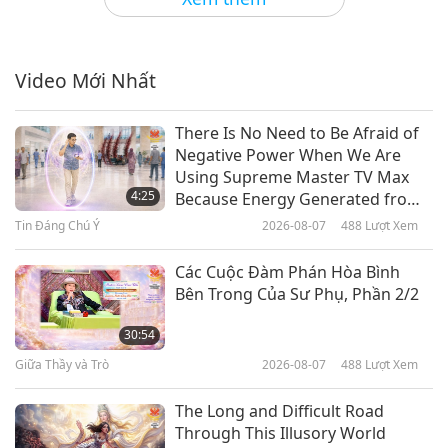
Phần Lan: Xứ Sở Của Kỳ Quan
Thiên Nhiên Và Người Dân Hạnh
Phúc, Phần 1/2
Video Mới Nhất
13:41
Dấu Tích Văn Hóa Khắp Nẻo Thế Gian
2022-08-17
4769
Lượt Xem
There Is No Need to Be Afraid of
Negative Power When We Are
Các Loại Hình Nghệ Thuật Của
Using Supreme Master TV Max
Congo: Một Truyền Thống Phong
4:25
Because Energy Generated from
Phú Và Hấp Dẫn, Phần 1/2
It Is Far More Powerful than Any
Tin Đáng Chú Ý
2026-08-07
488
Lượt Xem
13:45
Negative Entity
Dấu Tích Văn Hóa Khắp Nẻo Thế Gian
2022-08-03
4877
Lượt Xem
Các Cuộc Đàm Phán Hòa Bình
Bên Trong Của Sư Phụ, Phần 2/2
Bộ Tộc Huli – Thổ Dân Bản Địa Vô
Cùng Thú Vị Của Papua New
30:54
Guinea
Giữa Thầy và Trò
2026-08-07
488
Lượt Xem
15:39
Dấu Tích Văn Hóa Khắp Nẻo Thế Gian
2022-07-27
5307
Lượt Xem
The Long and Difficult Road
Through This Illusory World
Sự Sáng Tạo Vượt Bậc Trong