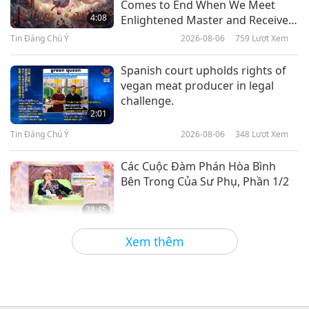
Comes to End When We Meet
Nghệ Thuật Truyền Thống Của
4:08
Enlightened Master and Receive
Indonesia, Phần 1/2
Initiation
Tin Đáng Chú Ý
2026-08-06
759
Lượt Xem
16:49
Dấu Tích Văn Hóa Khắp Nẻo Thế Gian
2022-07-13
4697
Lượt Xem
Spanish court upholds rights of
vegan meat producer in legal
Bộ Tộc Raute Ở Nepal – Những
challenge.
Người Du Mục Của Cánh Rừng
2:01
Tin Đáng Chú Ý
2026-08-06
348
Lượt Xem
13:11
Dấu Tích Văn Hóa Khắp Nẻo Thế Gian
2022-07-06
4797
Lượt Xem
Các Cuộc Đàm Phán Hòa Bình
Bên Trong Của Sư Phụ, Phần 1/2
38:45
Giữa Thầy và Trò
2026-08-06
875
Lượt Xem
Xem thêm
Câu Hỏi Của MAPA Dành Cho Sư
Phụ, Phần 1/2
25:38