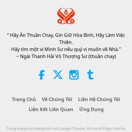
Tin Đáng Chú Ý
2026-08-05
7487
Lượt Xem
“Fast Charge” Is Wonderful Way
to Reconnect to GOD Within
Whenever Material World Begins
“ Hãy Ăn Thuần Chay, Gìn Giữ Hòa Bình, Hãy Làm Việc
3:46
to Feel Too Imposing
Thiện.
Tin Đáng Chú Ý
2026-08-05
1310
Lượt Xem
Hãy tìm một vị Minh Sư nếu quý vị muốn về Nhà.”
~ Ngài Thanh Hải Vô Thượng Sư (thuần chay)
Tin Đáng Chú Ý
38:07
Tin Đáng Chú Ý
2026-08-05
316
Lượt Xem
Trang Chủ
Về Chúng Tôi
Liên Hệ Chúng Tôi
Đạo Đức Hồi Giáo Về Nước: Trích
Liên Kết Liên Quan
Ứng Dụng
Tuyển Kinh Hadith, Phần 1/2
22:27
Trang mạng này tương thích với Google Chrome, Microsoft Edge, FireFox,
Lời Thánh Khải
2026-08-05
292
Lượt Xem