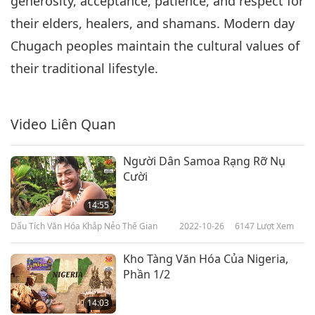
generosity, acceptance, patience, and respect for
their elders, healers, and shamans. Modern day
Chugach peoples maintain the cultural values of
their traditional lifestyle.
Video Liên Quan
Người Dân Samoa Rạng Rỡ Nụ
Cười
14:55
Dấu Tích Văn Hóa Khắp Nẻo Thế Gian
2022-10-26
6147
Lượt Xem
Kho Tàng Văn Hóa Của Nigeria,
Phần 1/2
14:03