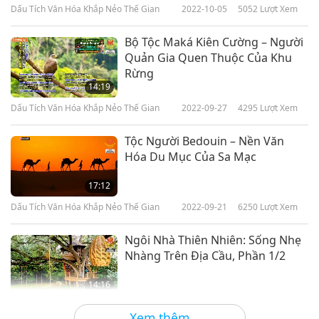
Dấu Tích Văn Hóa Khắp Nẻo Thế Gian
2022-10-05
5052
Lượt Xem
Bộ Tộc Maká Kiên Cường – Người
Quản Gia Quen Thuộc Của Khu
Rừng
14:19
Dấu Tích Văn Hóa Khắp Nẻo Thế Gian
2022-09-27
4295
Lượt Xem
Tộc Người Bedouin – Nền Văn
Hóa Du Mục Của Sa Mạc
17:12
Dấu Tích Văn Hóa Khắp Nẻo Thế Gian
2022-09-21
6250
Lượt Xem
Ngôi Nhà Thiên Nhiên: Sống Nhẹ
Nhàng Trên Địa Cầu, Phần 1/2
14:16
Dấu Tích Văn Hóa Khắp Nẻo Thế Gian
2022-09-07
4838
Lượt Xem
Xem thêm