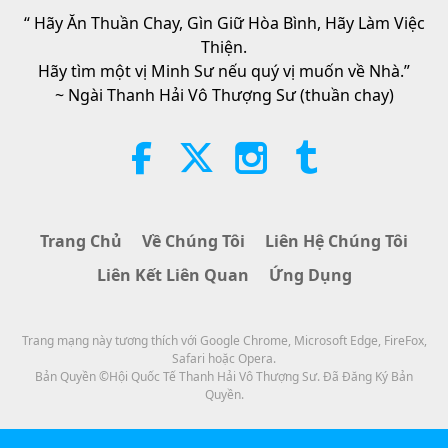
“ Hãy Ăn Thuần Chay, Gìn Giữ Hòa Bình, Hãy Làm Việc
21:43
Thiện.
Lời Thánh Khải
2026-08-06
339
Lượt Xem
Hãy tìm một vị Minh Sư nếu quý vị muốn về Nhà.”
~ Ngài Thanh Hải Vô Thượng Sư (thuần chay)
Tammy Fry (thuần chay): Gieo
Mầm Cho Một Thế Giới Nhân Ái
Hơn, Phần 1/2
19:47
Danh Nhân Trường Chay
2026-08-06
289
Lượt Xem
Trang Chủ
Về Chúng Tôi
Liên Hệ Chúng Tôi
Các Cuộc Đàm Phán Hòa Bình
Liên Kết Liên Quan
Ứng Dụng
Bên Trong Của Sư Phụ, Phần 1/2
38:45
Trang mạng này tương thích với Google Chrome, Microsoft Edge, FireFox,
Giữa Thầy và Trò
2026-08-06
1304
Lượt Xem
Safari hoặc Opera.
Bản Quyền ©Hội Quốc Tế Thanh Hải Vô Thượng Sư. Đã Đăng Ký Bản
Spanish court upholds rights of
Quyền.
vegan meat producer in legal
challenge.