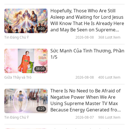
Phần 1/2
Người Tốt, Việc Hay
2026-05-18
3121
Lượt Xem
Hopefully, Those Who Are Still
Asleep and Waiting for Lord Jesus
Quỹ Gabriel: Chăm Sóc Những
Will Know That He Is Already Here
Người Bạn Vẹt, Phần 1/2
3:05
and May Be Seen on Supreme
Master Television
Tin Đáng Chú Ý
2026-08-08
368
Lượt Xem
22:37
Người Tốt, Việc Hay
2026-05-04
3246
Lượt Xem
Sức Mạnh Của Tình Thương, Phần
1/5
Steve Koyle (thuần chay) Và Tổ
Chức Chăm Sóc Voi Không Xiềng
38:08
Xích: Thúc Đẩy Phúc Lợi Dành Cho
Giữa Thầy và Trò
2026-08-08
400
Lượt Xem
20:30
Người-Thân-Voi Toàn Cầu, Phần
1/2
Người Tốt, Việc Hay
2026-04-20
3325
Lượt Xem
There Is No Need to Be Afraid of
Negative Power When We Are
Rachel O’Neill và Những Chiếc Váy
Using Supreme Master TV Max
Nhỏ Cho Châu Phi: Một Hành
4:25
Because Energy Generated from
Động Tử Tế Toàn Cầu, Phần 1/2
It Is Far More Powerful than Any
Tin Đáng Chú Ý
2026-08-07
986
Lượt Xem
22:34
Negative Entity
Người Tốt, Việc Hay
2026-04-06
2999
Lượt Xem