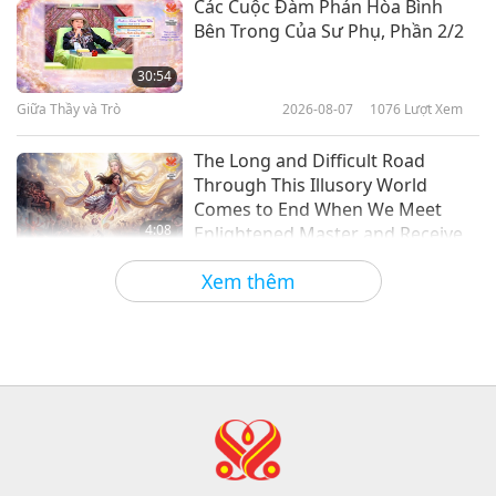
Các Cuộc Đàm Phán Hòa Bình
Bên Trong Của Sư Phụ, Phần 2/2
Sam Ramirez: Bảo Vệ Ngôi Nhà
Theo Cách Nhân Đạo, Phần 1/2
30:54
Giữa Thầy và Trò
2026-08-07
1076
Lượt Xem
22:48
Người Tốt, Việc Hay
2026-03-23
3242
Lượt Xem
The Long and Difficult Road
Through This Illusory World
Comes to End When We Meet
4:08
Enlightened Master and Receive
Initiation
Tin Đáng Chú Ý
2026-08-06
1070
Lượt Xem
Xem thêm
Tin Đáng Chú Ý
35:06
Tin Đáng Chú Ý
2026-08-06
294
Lượt Xem
Đạo Đức Hồi Giáo Về Nước: Trích
Tuyển Kinh Hadith, Phần 2/2