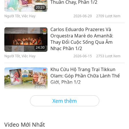
Thuần Chay, Phần 1/2
20:23
Người Tốt, Việc Hay
2026-06-29
2709
Lượt Xem
Carlos Eduardo Prazeres Và
Orquestra Maré do Amanhã:
Thay Đổi Cuộc Sống Qua Âm
24:30
Nhạc Phần 1/2
Người Tốt, Việc Hay
2026-06-15
2753
Lượt Xem
Khu Cứu Hộ Trang Trại Tikkun
Olam: Góp Phần Chữa Lành Thế
Giới, Phần 1/2
21:09
Người Tốt, Việc Hay
2026-06-01
2867
Lượt Xem
Xem thêm
Bác Sĩ Bruce Perry Và Tổ Chức
Cứu Hộ Động Vật Kharkiv: Giải
Cứu Người-Thân-Động Vật Từ
Video Mới Nhất
21:12
Tiền Tuyến Ở Ukraine (Ureign),