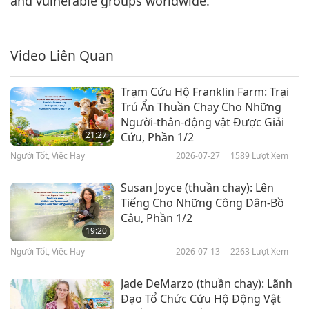
and vulnerable groups worldwide.
Video Liên Quan
Trạm Cứu Hộ Franklin Farm: Trại
Trú Ẩn Thuần Chay Cho Những
Người-thân-động vật Được Giải
21:27
Cứu, Phần 1/2
Người Tốt, Việc Hay
2026-07-27
1589
Lượt Xem
Susan Joyce (thuần chay): Lên
Tiếng Cho Những Công Dân-Bồ
Câu, Phần 1/2
19:20
Người Tốt, Việc Hay
2026-07-13
2263
Lượt Xem
Jade DeMarzo (thuần chay): Lãnh
Đạo Tổ Chức Cứu Hộ Động Vật