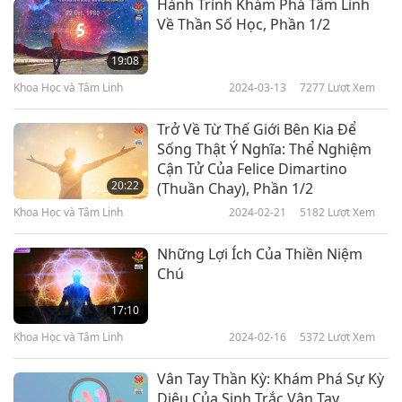
Hành Trình Khám Phá Tâm Linh
Về Thần Số Học, Phần 1/2
19:08
Khoa Học và Tâm Linh
2024-03-13
7277
Lượt Xem
Trở Về Từ Thế Giới Bên Kia Để
Sống Thật Ý Nghĩa: Thể Nghiệm
Cận Tử Của Felice Dimartino
20:22
(Thuần Chay), Phần 1/2
Khoa Học và Tâm Linh
2024-02-21
5182
Lượt Xem
Những Lợi Ích Của Thiền Niệm
Chú
17:10
Khoa Học và Tâm Linh
2024-02-16
5372
Lượt Xem
Vân Tay Thần Kỳ: Khám Phá Sự Kỳ
Diệu Của Sinh Trắc Vân Tay