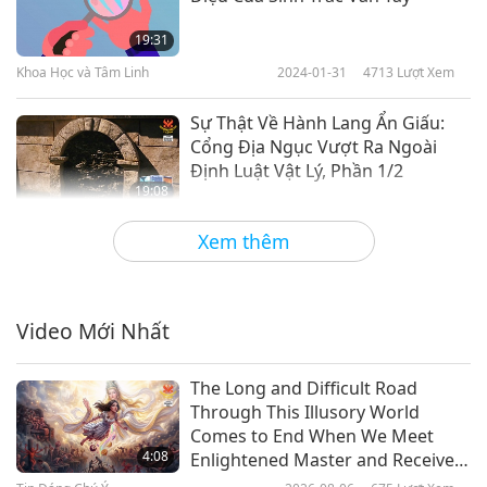
19:31
Khoa Học và Tâm Linh
2024-01-31
4713
Lượt Xem
Sự Thật Về Hành Lang Ẩn Giấu:
Cổng Địa Ngục Vượt Ra Ngoài
Định Luật Vật Lý, Phần 1/2
19:08
Khoa Học và Tâm Linh
2024-01-17
5692
Lượt Xem
Xem thêm
Khả Năng Du Hành Xuyên Thời
Gian, Phần 1/2
Video Mới Nhất
19:13
Khoa Học và Tâm Linh
2023-12-20
5548
Lượt Xem
The Long and Difficult Road
Through This Illusory World
Những Người- Thân-Động Vật Bí
Comes to End When We Meet
Ẩn Cư Trú Trong Đại Dương
4:08
Enlightened Master and Receive
Initiation