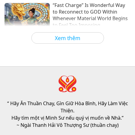
Khoa Học và Tâm Linh
2023-10-11
5988
Lượt Xem
“Fast Charge” Is Wonderful Way
to Reconnect to GOD Within
Whenever Material World Begins
3:46
to Feel Too Imposing
Tin Đáng Chú Ý
2026-08-05
1176
Lượt Xem
Xem thêm
Tin Đáng Chú Ý
38:07
Tin Đáng Chú Ý
2026-08-05
250
Lượt Xem
Đạo Đức Hồi Giáo Về Nước: Trích
Tuyển Kinh Hadith, Phần 1/2
“ Hãy Ăn Thuần Chay, Gìn Giữ Hòa Bình, Hãy Làm Việc
22:27
Thiện.
Lời Thánh Khải
2026-08-05
242
Lượt Xem
Hãy tìm một vị Minh Sư nếu quý vị muốn về Nhà.”
~ Ngài Thanh Hải Vô Thượng Sư (thuần chay)
Không Chỉ Canxi: Những Thói