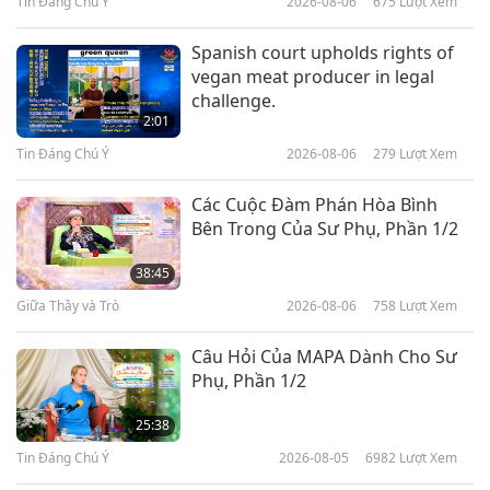
Tin Đáng Chú Ý
2026-08-06
675
Lượt Xem
21:07
Khoa Học và Tâm Linh
2023-12-13
4501
Lượt Xem
Spanish court upholds rights of
vegan meat producer in legal
Chiêm Tinh Học Và Kiến Thức Về
challenge.
Các Vì Sao, Phần 1/2
2:01
Tin Đáng Chú Ý
2026-08-06
279
Lượt Xem
20:20
Khoa Học và Tâm Linh
2023-11-15
5353
Lượt Xem
Các Cuộc Đàm Phán Hòa Bình
Bên Trong Của Sư Phụ, Phần 1/2
Sống Trong Ánh Sáng Của
Thượng Đế: Trò Chuyện Với
38:45
Vincent Todd Tolman (trường
Giữa Thầy và Trò
2026-08-06
758
Lượt Xem
21:52
chay), Phần 1/2
Khoa Học và Tâm Linh
2023-10-25
6284
Lượt Xem
Câu Hỏi Của MAPA Dành Cho Sư
Phụ, Phần 1/2
Lỗ Đen: Vật Thể Nằm Bên Ngoài
Chân Trời Sự Kiện, Phần 1/2
25:38
Tin Đáng Chú Ý
2026-08-05
6982
Lượt Xem
23:32