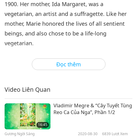
1900. Her mother, Ida Margaret, was a
vegetarian, an artist and a suffragette. Like her
mother, Marie honored the lives of all sentient
beings, and also chose to be a life-long
vegetarian.
Up until 1918, it had been illegal for a woman to
Đọc thêm
practice law in Australia. Marie, determined to
set new trails, then enrolled in law school at the
University of Sydney. Determined and
Video Liên Quan
disciplined, she went on to earn her Bachelor of
Law degree in 1924, becoming the first woman
Vladimir Megre & “Cây Tuyết Tùng
Reo Ca Của Nga”, Phần 1/2
allowed to practice law in New South Wales. Ms.
Byles was not interested in seeking money nor
16:45
Gương Ngời Sáng
2020-08-30
6839
Lượt Xem
fame through her legal practice. Rather, she used