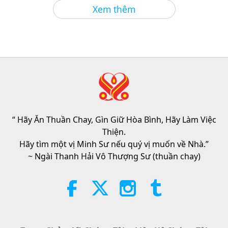
Giữa Thầy và Trò
2026-08-06
1079
Lượt Xem
Xem thêm
Câu Hỏi Của MAPA Dành Cho Sư
Phụ, Phần 1/2
25:38
Tin Đáng Chú Ý
2026-08-05
7963
Lượt Xem
“Fast Charge” Is Wonderful Way
to Reconnect to GOD Within
Whenever Material World Begins
“ Hãy Ăn Thuần Chay, Gìn Giữ Hòa Bình, Hãy Làm Việc
3:46
to Feel Too Imposing
Thiện.
Tin Đáng Chú Ý
2026-08-05
1458
Lượt Xem
Hãy tìm một vị Minh Sư nếu quý vị muốn về Nhà.”
~ Ngài Thanh Hải Vô Thượng Sư (thuần chay)
Tin Đáng Chú Ý
38:07
Tin Đáng Chú Ý
2026-08-05
359
Lượt Xem