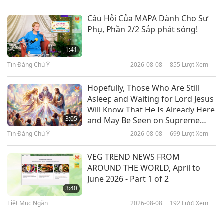
Người Tốt, Việc Hay
2022-07-04
4493
Lượt Xem
Câu Hỏi Của MAPA Dành Cho Sư
Phụ, Phần 2/2 Sắp phát sóng!
Hikmet Kaya: Người Trồng 30
Triệu Cây
1:41
Tin Đáng Chú Ý
2026-08-08
855
Lượt Xem
16:38
Người Tốt, Việc Hay
2022-06-20
5145
Lượt Xem
Hopefully, Those Who Are Still
Asleep and Waiting for Lord Jesus
Rakesh Shukla – Tiếng Nói Của
Will Know That He Is Already Here
Những Bạn Chó Lang Thang
3:05
and May Be Seen on Supreme
Master Television
Tin Đáng Chú Ý
2026-08-08
699
Lượt Xem
16:13
Người Tốt, Việc Hay
2022-06-13
4500
Lượt Xem
VEG TREND NEWS FROM
AROUND THE WORLD, April to
SapoCycle: Sử Dụng Xà Phòng Để
June 2026 - Part 1 of 2
Cứu Mạng Sống
3:40
Tiết Mục Ngắn
2026-08-08
192
Lượt Xem
12:53
Người Tốt, Việc Hay
2022-06-06
4276
Lượt Xem