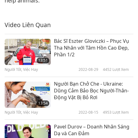
help animals.
Video Liên Quan
Bác Sĩ Eszter Gloviczki – Phục Vụ
Tha Nhân với Tâm Hồn Cao Đẹp,
Phần 1/2
13:51
Người Tốt, Việc Hay
2022-08-29
4452
Lượt Xem
Người Bạn Chở Che - Ukraine:
Dũng Cảm Bảo Bọc Người-Thân-
Động Vật Bị Bỏ Rơi
13:54
Người Tốt, Việc Hay
2022-08-15
4953
Lượt Xem
Pavel Durov – Doanh Nhân Sáng
Dạ và Can Đảm