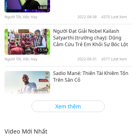
14:48
Người Tốt, Việc Hay
2022-08-08
4370
Lượt Xem
Người Đạt Giải Nobel Kailash
Satyarthi (trường chay): Dũng
Cảm Cứu Trẻ Em Khỏi Sự Bóc Lột
15:14
Người Tốt, Việc Hay
2022-08-01
4577
Lượt Xem
Sadio Mané: Thiên Tài Khiêm Tốn
Trên Sân Cỏ
14:19
Người Tốt, Việc Hay
2022-07-18
4013
Lượt Xem
Xem thêm
Bác sĩ Saleema Rehman: Một Phụ
Nữ Tị Nạn Tiên Phong Đến Từ
Afghanistan Là Hình Mẫu Cho
Video Mới Nhất
13:53
Mọi Người Noi Theo, Phần 1/2