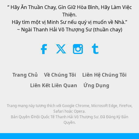
“ Hãy Ăn Thuần Chay, Gìn Giữ Hòa Bình, Hãy Làm Việc
34:52
Thiện.
Tin Đáng Chú Ý
2026-08-07
48
Lượt Xem
Hãy tìm một vị Minh Sư nếu quý vị muốn về Nhà.”
~ Ngài Thanh Hải Vô Thượng Sư (thuần chay)
Trích Tuyển ‘Pistis Sophia’ –
Chương 71–72, Phần 1/2
19:35
Lời Thánh Khải
2026-08-07
50
Lượt Xem
Trang Chủ
Về Chúng Tôi
Liên Hệ Chúng Tôi
Ăn Đến Tuyệt Chủng, Phần 1/6
Liên Kết Liên Quan
Ứng Dụng
Trang mạng này tương thích với Google Chrome, Microsoft Edge, FireFox,
Thơ Nhạc Tình Yêu và Tâm Linh
2026-08-07
37
Lượt Xem
Safari hoặc Opera.
Bản Quyền ©Hội Quốc Tế Thanh Hải Vô Thượng Sư. Đã Đăng Ký Bản
Các Cuộc Đàm Phán Hòa Bình
Quyền.
Bên Trong Của Sư Phụ, Phần 2/2